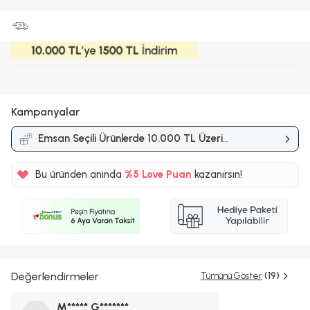
Kampanyalar
Emsan Seçili Ürünlerde 10.000 TL Üzeri
Alışverişlerde 1.500 TL İndirim
Kampanyası
Bu üründen anında
%5
Love Puan
kazanırsın!
15TL
%5
Değerlendirmeler
Tümünü Göster
(19)
M***** G*******