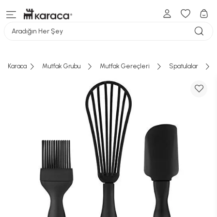
Aradığın Her Şey
Karaca
Mutfak Grubu
Mutfak Gereçleri
Spatulalar