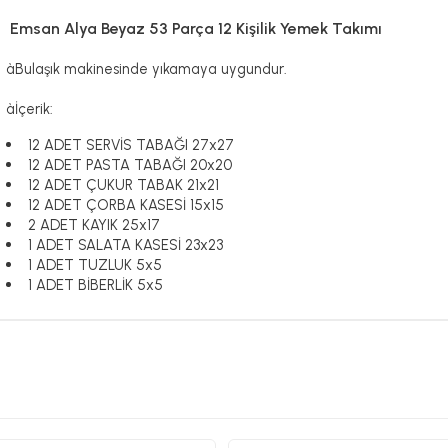
Emsan Alya Beyaz 53 Parça 12 Kişilik Yemek Takımı
à
Bulaşık makinesinde yıkamaya uygundur.
à
İçerik:
12 ADET SERVİS TABAĞI 27x27
12 ADET PASTA TABAĞI 20x20
12 ADET ÇUKUR TABAK 21x21
12 ADET ÇORBA KASESİ 15x15
2 ADET KAYIK 25x17
1 ADET SALATA KASESİ 23x23
1 ADET TUZLUK 5x5
1 ADET BİBERLİK 5x5