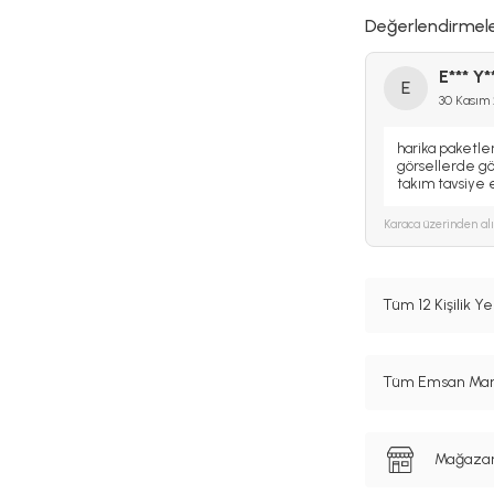
Değerlendirmel
E*** Y*
E
30 Kasım
harika paketle
görsellerde gör
takım tavsiye
Karaca
üzerinden al
Tüm 12 Kişilik Y
Tüm Emsan Marka
Mağazanı