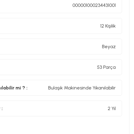
000001000234431001
12 Kişilik
Beyaz
53 Parça
abilir mi ? :
Bulaşık Makinesinde Yıkanılabilir
 :
2 Yıl