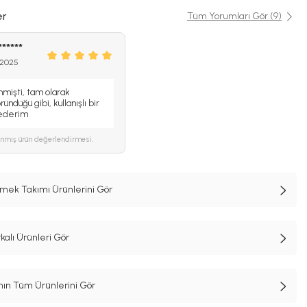
er
Tüm Yorumları Gör (9)
******
 2025
nmişti, tam olarak
ündüğü gibi, kullanışlı bir
 ederim
ınmış ürün değerlendirmesi.
emek Takımı Ürünlerini Gör
lı Ürünleri Gör
n Tüm Ürünlerini Gör