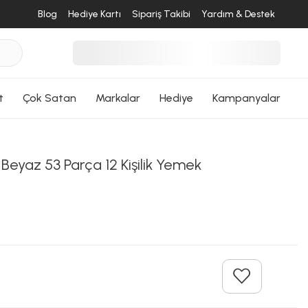
Blog
Hediye Kartı
Sipariş Takibi
Yardım & Destek
t
Çok Satan
Markalar
Hediye
Kampanyalar
desende
Beyaz 53 Parça 12 Kişilik Yemek
ri Dön