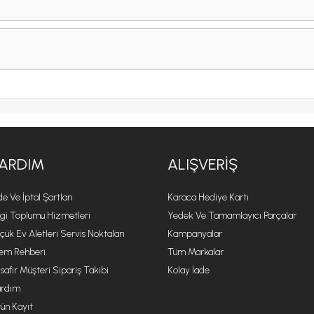
ARDIM
ALIŞVERIŞ
de Ve İptal Şartları
Karaca Hediye Kartı
lgi Toplumu Hizmetleri
Yedek Ve Tamamlayıcı Parçalar
çük Ev Aletleri Servis Noktaları
Kampanyalar
lem Rehberi
Tüm Markalar
safir Müşteri Sipariş Takibi
Kolay İade
rdım
ün Kayıt