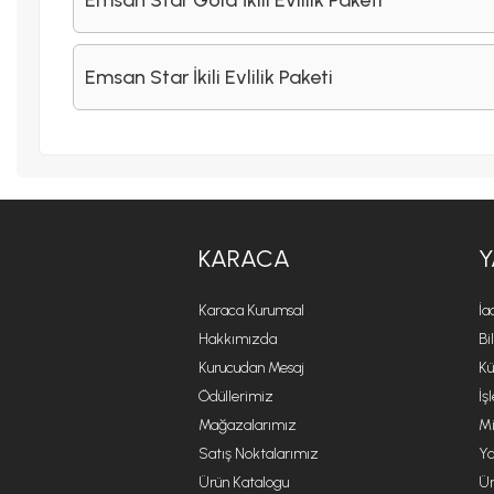
Emsan Star İkili Evlilik Paketi
KARACA
Y
Karaca Kurumsal
İa
Hakkımızda
Bi
Kurucudan Mesaj
Kü
Ödüllerimiz
İş
Mağazalarımız
Mi
Satış Noktalarımız
Ya
Ürün Katalogu
Ür