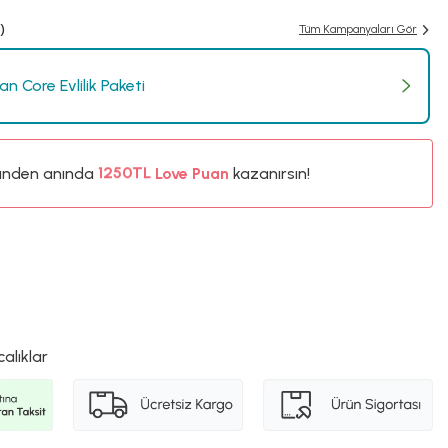
)
Tüm Kampanyaları Gör
n Core Evlilik Paketi
%5
ünden anında
1250TL
Love Puan
kazanırsın!
%5
calıklar