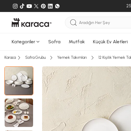
25
Kategoriler
Sofra
Mutfak
Küçük Ev Aletleri
Sepete
Karaca
Sofra Grubu
Yemek Takımları
12 Kişilik Yemek Ta
Sepete e
gönderileb