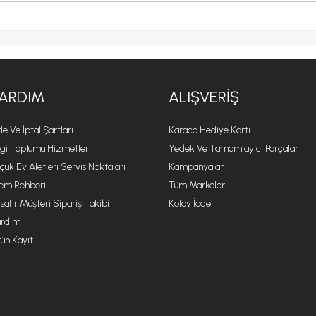
ARDIM
ALIŞVERIŞ
de Ve İptal Şartları
Karaca Hediye Kartı
lgi Toplumu Hizmetleri
Yedek Ve Tamamlayıcı Parçalar
çük Ev Aletleri Servis Noktaları
Kampanyalar
lem Rehberi
Tüm Markalar
safir Müşteri Sipariş Takibi
Kolay İade
rdım
ün Kayıt