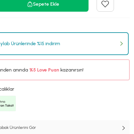
Sepete Ekle
lab Ürünlerinde %15 indirim
ünden anında
%5
Love Puan
kazanırsın!
27TL
%5
calıklar
abak Ürünlerini Gör