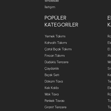
Wholesale
İletişim
POPÜLER
E
KATEGORILER
K
Yemek Takımı
Ro
Kahvaltı Takımı
El
Çatal Bıçak Takımı
El
Fincan Takımı
Mu
Düdüklü Tencere
Wa
Çaydanlık
Sm
Bıçak Seti
Ke
Döküm Tava
Te
Kek Kalıbı
Ek
Wok Tava
R
Pankek Tavası
Ta
Granit Tencere
Tü