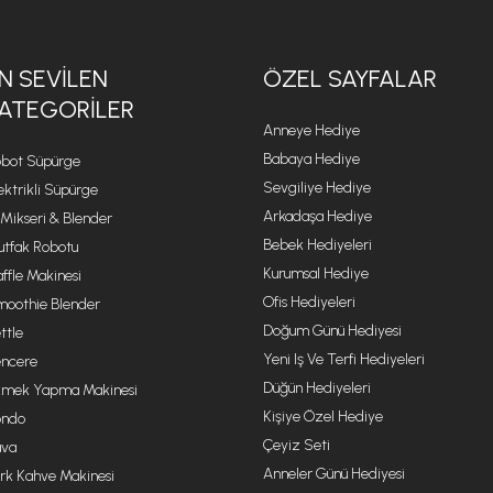
N SEVILEN
ÖZEL SAYFALAR
ATEGORILER
Anneye Hediye
Babaya Hediye
bot Süpürge
Sevgiliye Hediye
ektrikli Süpürge
Arkadaşa Hediye
 Mikseri & Blender
Bebek Hediyeleri
tfak Robotu
Kurumsal Hediye
ffle Makinesi
Ofis Hediyeleri
oothie Blender
Doğum Günü Hediyesi
ttle
Yeni Iş Ve Terfi Hediyeleri
ncere
Düğün Hediyeleri
mek Yapma Makinesi
Kişiye Özel Hediye
ondo
Çeyiz Seti
va
Anneler Günü Hediyesi
rk Kahve Makinesi