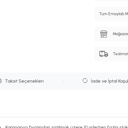
Tüm Emaylab Mar
Mağazanı
Teslima
Taksit Seçenekleri
İade ve İptal Koşul
Kampanya fiyatından satılmak üzere 10 adetten fazla stok