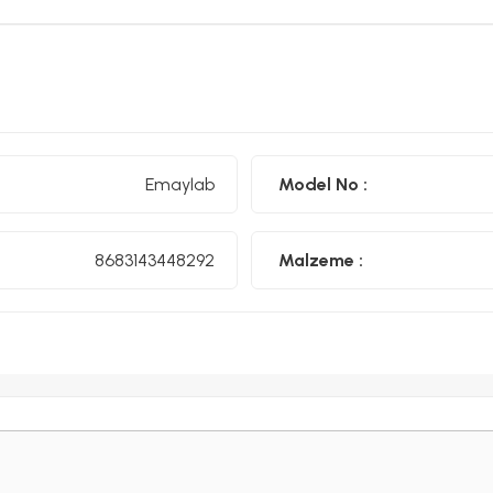
Emaylab Emaye Farkı
•⁠ ⁠Ürünümüz çelik sac üzeri iki kat emaye kaplamalıdır. Birinc
•⁠ ⁠Emaye ürünlerimiz ömür boyu desen garantilidir. Desenle
Emaylab
Model No :
•⁠ ⁠Ürünlerimiz el işçiliği ile Türkiye'de üretilmektedir.
Her emaye gıdaya uygun değildir. Emaylab yalnızca gıda ile temasa uyg
8683143448292
Malzeme :