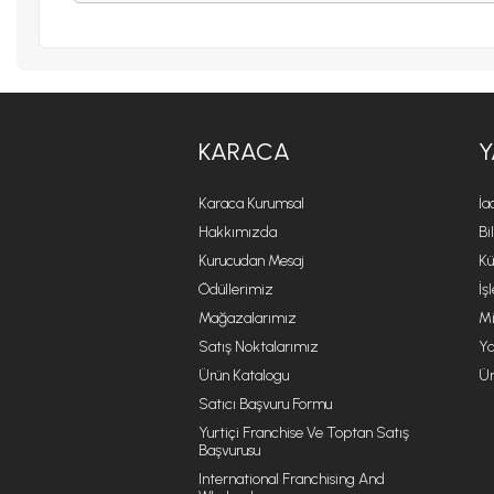
KARACA
Y
Karaca Kurumsal
İa
Hakkımızda
Bi
Kurucudan Mesaj
Kü
Ödüllerimiz
İş
Mağazalarımız
Mi
Satış Noktalarımız
Ya
Ürün Katalogu
Ür
Satıcı Başvuru Formu
Yurtiçi Franchise Ve Toptan Satış
Başvurusu
International Franchising And