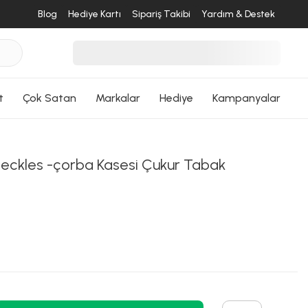
ri Dön
Blog
Hediye Kartı
Sipariş Takibi
Yardım & Destek
t
Çok Satan
Markalar
Hediye
Kampanyalar
eckles -çorba Kasesi Çukur Tabak