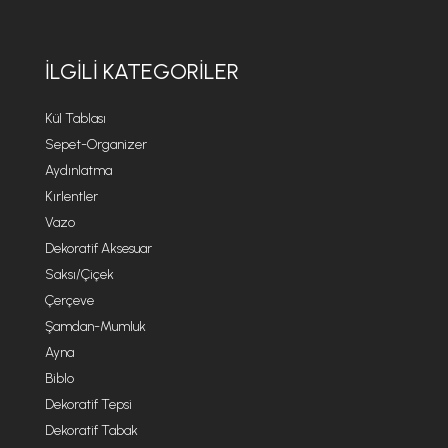
İLGILI KATEGORILER
Kül Tablası
Sepet-Organizer
Aydınlatma
Kırlentler
Vazo
Dekoratif Aksesuar
Saksı/Çiçek
Çerçeve
Şamdan-Mumluk
Ayna
Biblo
Dekoratif Tepsi
Dekoratif Tabak