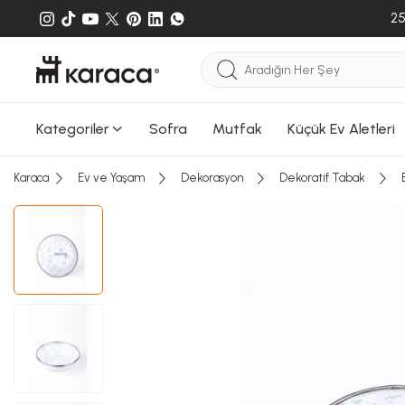
25
Kategoriler
Sofra
Mutfak
Küçük Ev Aletleri
Karaca
Ev ve Yaşam
Dekorasyon
Dekoratif Tabak