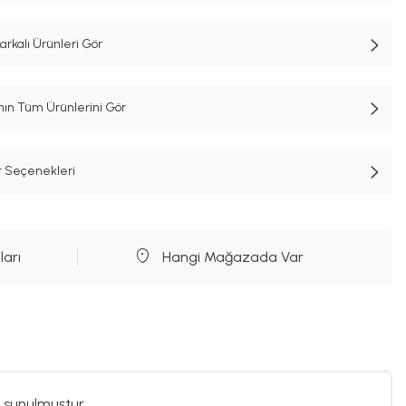
kalı Ürünleri Gör
n Tüm Ürünlerini Gör
t Seçenekleri
ları
Hangi Mağazada Var
 sunulmuştur.