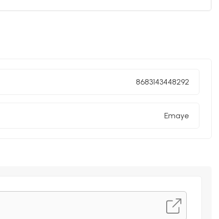
i sınıf emaye kaplama kullanılmıştır.
rimiz akmaz ve solmaz.
8683143448292
un, kaliteli emaye ürünleri sunar.
Emaye