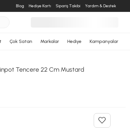
Blog
Hediye Kartı
Sipariş Takibi
Yardım & Destek
desende
ri Dön
t
Çok Satan
Markalar
Hediye
Kampanyalar
inpot Tencere 22 Cm Mustard