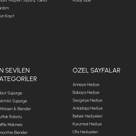
safir Müşteri Sipariş Takibi
Kolay İade
rdım
ün Kayıt
N SEVILEN
ÖZEL SAYFALAR
ATEGORILER
Anneye Hediye
Babaya Hediye
bot Süpürge
Sevgiliye Hediye
ektrikli Süpürge
Arkadaşa Hediye
 Mikseri & Blender
Bebek Hediyeleri
tfak Robotu
Kurumsal Hediye
ffle Makinesi
Ofis Hediyeleri
oothie Blender