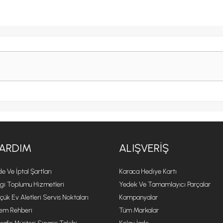
ARDIM
ALIŞVERIŞ
de Ve İptal Şartları
Karaca Hediye Kartı
lgi Toplumu Hizmetleri
Yedek Ve Tamamlayıcı Parçalar
çük Ev Aletleri Servis Noktaları
Kampanyalar
lem Rehberi
Tüm Markalar