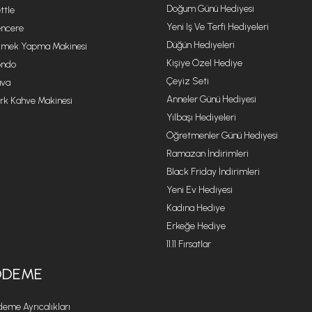
Doğum Günü Hediyesi
ttle
Yeni Iş Ve Terfi Hediyeleri
ncere
Düğün Hediyeleri
mek Yapma Makinesi
Kişiye Özel Hediye
ondo
Çeyiz Seti
va
Anneler Günü Hediyesi
rk Kahve Makinesi
Yılbaşı Hediyeleri
Öğretmenler Günü Hediyesi
Ramazan İndirimleri
Black Friday İndirimleri
Yeni Ev Hediyesi
Kadına Hediye
Erkeğe Hediye
11.11 Fırsatlar
ÖDEME
eme Ayrıcalıkları