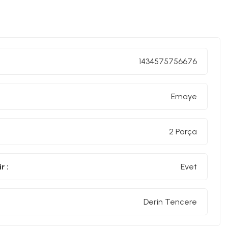
1434575756676
Emaye
2 Parça
r :
Evet
Derin Tencere