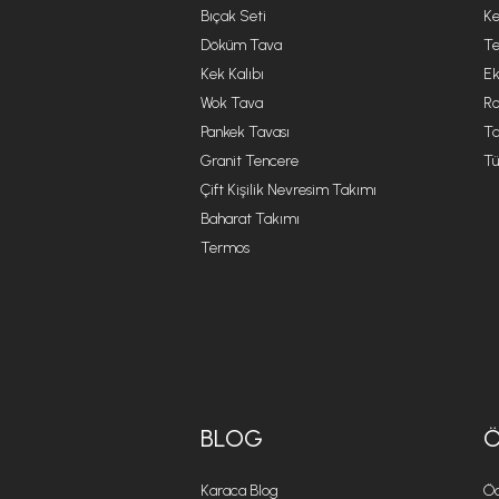
Bıçak Seti
Ke
Döküm Tava
Te
Kek Kalıbı
Ek
Wok Tava
R
Pankek Tavası
Ta
Granit Tencere
Tü
Çift Kişilik Nevresim Takımı
Baharat Takımı
Termos
BLOG
Karaca Blog
Öd