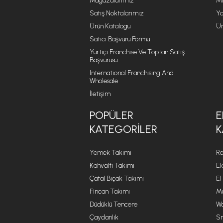
Mağazalarımız
Mi
Satış Noktalarımız
Ya
Ürün Katalogu
Ür
Satıcı Başvuru Formu
Yurtiçi Franchise Ve Toptan Satış
Başvurusu
International Franchising And
Wholesale
İletişim
POPÜLER
E
KATEGORILER
K
Yemek Takımı
Ro
Kahvaltı Takımı
El
Çatal Bıçak Takımı
El
Fincan Takımı
Mu
Düdüklü Tencere
Wa
Çaydanlık
Sm