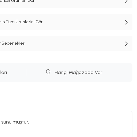
kalı Ürünleri Gör
n Tüm Ürünlerini Gör
t Seçenekleri
ları
Hangi Mağazada Var
 sunulmuştur.