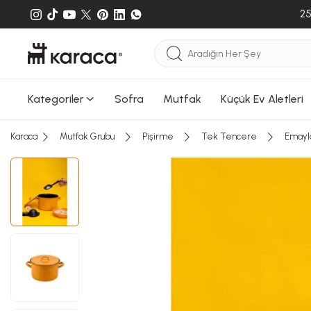
Sepete
25
Sepete e
gönderileb
Kategoriler
Sofra
Mutfak
Küçük Ev Aletleri
Karaca
Mutfak Grubu
Pişirme
Tek Tencere
Emayl