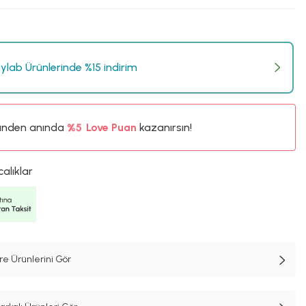
lab Ürünlerinde %15 indirim
ünden anında
%5
Love Puan
kazanırsın!
93TL
%5
calıklar
e Ürünlerini Gör