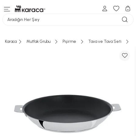
Aradığın Her Şey
Karaca
Mutfak Grubu
Pişirme
Tava ve Tava Seti
C