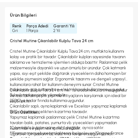
Ürün Bilgileri
Renk
Parça Adedi
Garanti Yılı
Gri
1 Parça
2 Yıl
Cristel Mutine Çıkarılabilir Kulplu Tava 24 cm
Cristel Mutine Çıkarılabilir Kulplu Tava 24 cm, mutfakta kullanımı
kolay ve pratik bir tavadır. Çıkarılabilir kulpları sayesinde tavanın
saklama ve temizleme işlemleri oldukça basittir. Paslanmaz çelik
malzemesiyle dayanıklı ve uzun ömürlü bir üründür. Çok katmanlı
yapısı, ısıyı eşit şekilde dağıtarak yiyeceklerin daha homojen bir
şekilde pişmesini sağlar. Ergonomik tasarımı ve dengeli yapısıyla
kullanıcılara rahat bir kullanım deneyimi sunar. Cristel Mutine
İndüksiyon, gaz, seramik ve elektrikli ocak kullanımına uygundur.
Çıkarılabilir Kulplu Tava 24 cm, her türlü ocakta kullanıma uygundur
Bulaşık makinesinde yıkanabilir.
ve mutfaktaki çeşitli pişirme ihtiyaçlarını karşılamak için ideal bir
250°C'ye kadar fırında kullanıma uygundur.
seçenektir.
Çıkarılabilir saplı, ayna kaplamalı ve Exceliss+ yapışmaz kaplamalı
18/10 paslanmaz çelikten kızartma tavasıdır.
Ürün Özellikleri:
Yapışmaz kaplamalı paslanmaz çelik Cristel Mutine kızartma
tavaları balık, patates, yumurta vb. yiyecekleri yapışmadan
*Çıkarılabilir kulplar ürüne dahil değildir, ayrıca satılır.
kızartmak ve pişirmek için kullanılabilir.
**Fransız menşeli üretim kalitesini belgeleyen "Origine France
Izgara et için paslanmaz kızartma tavası en uygun olanıdır.