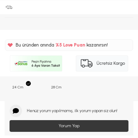
Bu üründen anında
%5
Love Puan
kazanırsın!
400TL
%5
24 Cm
28 Cm
Henüz yorum yapılmamış, ilk yorum yapan siz olun!
Yorum Yap