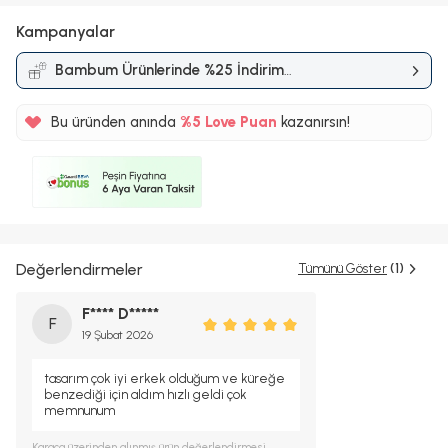
Kampanyalar
Bambum Ürünlerinde %25 İndirim
Kampanyası
Bu üründen anında
%5
Love Puan
kazanırsın!
7TL
%5
Değerlendirmeler
Tümünü Göster
(1)
F**** D*****
F
19 Şubat 2026
tasarım çok iyi erkek olduğum ve küreğe
benzediği için aldım hızlı geldi çok
memnunum
Karaca
üzerinden alınmış ürün değerlendirmesi.