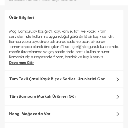
Ürün Bilgileri
Magi Bambu Çay Kaşığı 6’lı, çay, kahve, tatlı ve küçük ikram
servislerinde kullanıma uygun doğal görünümlü bir kaşık setidir.
Bambu yapısı sayesinde sofralarda sade ve sıcak bir sunum
tamamlayıcısı olarak öne çıkar. 6’lı set içeriğiyle günlük kullanımda,
misafir ikramlarında ve çay saatlerinde pratik kullanım sunar.
Kompakt ölçüsü sayesinde fincan, bardak ve küçük servis
tabaklarıyla uyumlu şekilde kullanılabilir. Ürün Ölçüleri: Genişlik:
Devamını Gör
2,50 cm Uzunluk: 12,0 cm Uzun ömürlü kullanım için elde
temizlenmesi önerilir.
Tüm Tekli Çatal Kaşık Bıçak Serileri Ürünlerini Gör
Tüm Bambum Markalı Ürünleri Gör
Hangi Mağazada Var