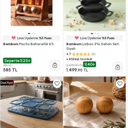
Bambum
Pacito Baharatlık 6'lı
Bambum
Lizbon 3'lü Sahan Seti
Siyah
(6)
4.7
+ 612 kişi
favoriledi!
Sepette
%25
%40
2.499,90 TL
780 TL
585 TL
1.499
,90 TL