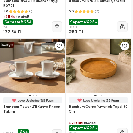
Bambum
Rino 6lı Baharat Kaşığı
Bambum
Fufu 4 Bölmeli Çerezlik
B0771
(1)
(2)
5.0
5.0
+ 511 kişi
favoriledi!
Sepette
%25
Sepette
%25
230 TL
380 TL
172
285 TL
,50 TL
Bambum
Tower 2'li Kahve Fincan
Bambum
Carne Yuvarlak Tepsi 30
Takımı
Cm
+ 296 kişi
favoriledi!
Sepette
%25
%6
266,64 TL