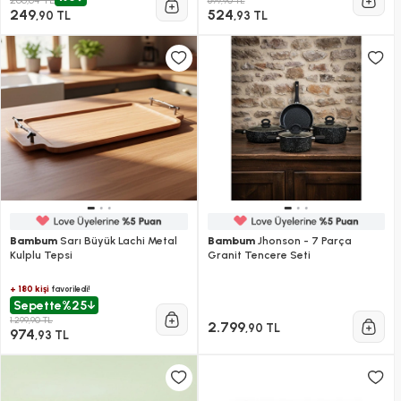
699,90 TL
249
524
,90 TL
,93 TL
Bambum
Sarı Büyük Lachi Metal
Bambum
Jhonson - 7 Parça
Kulplu Tepsi
Granit Tencere Seti
+ 180 kişi
favoriledi!
Sepette
%25
1.299,90 TL
2.799
,90 TL
974
,93 TL