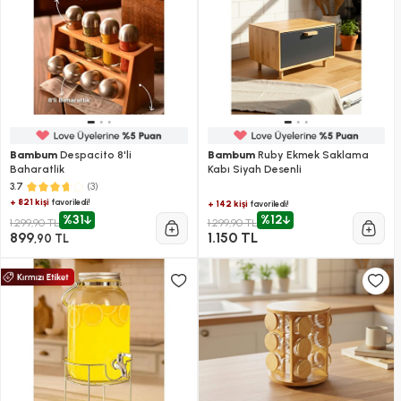
Bambum
Despacito 8'li
Bambum
Ruby Ekmek Saklama
Baharatlik
Kabı Siyah Desenli
(3)
3.7
+ 821 kişi
favoriledi!
+ 142 kişi
favoriledi!
%31
%12
1.299,90 TL
1.299,90 TL
899
1.150 TL
,90 TL