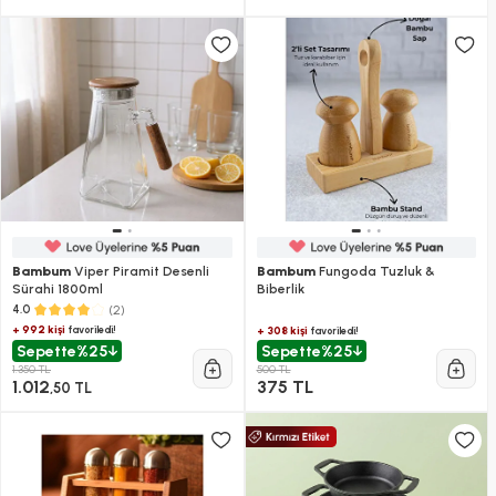
Bambum
Viper Piramit Desenli
Bambum
Fungoda Tuzluk &
Sürahi 1800ml
Biberlik
(2)
4.0
+ 992 kişi
favoriledi!
+ 308 kişi
favoriledi!
Sepette
%25
Sepette
%25
1.350 TL
500 TL
1.012
375 TL
,50 TL