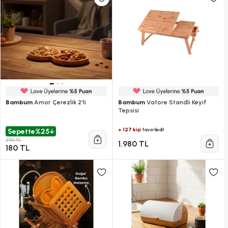
Bambum
Amor Çerezlik 2'li
Bambum
Vatore Standlı Keyif
Tepsisi
+ 127 kişi
favoriledi!
Sepette
%25
240 TL
1.980 TL
180 TL