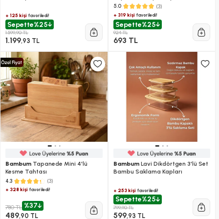
(3)
5.0
+ 319 kişi
favoriledi!
+ 125 kişi
favoriledi!
Sepette
%25
Sepette
%25
1.599,90 TL
924 TL
1.199
693 TL
,93 TL
Bambum
Tapanede Mini 4'lü
Bambum
Lavi Dikdörtgen 3'lü Set
Kesme Tahtası
Bambu Saklama Kapları
(3)
4.3
+ 328 kişi
favoriledi!
+ 253 kişi
favoriledi!
Sepette
%25
%37
780 TL
799,90 TL
489
599
,90 TL
,93 TL