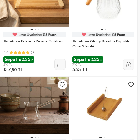
Bambum
Edena - Kesme Tahtası
Bambum
Glacy Bambu Kapaklı
Cam Sürahi
(1)
5.0
Sepette
%25
Sepette
%25
210 TL
740 TL
157
555 TL
,50 TL