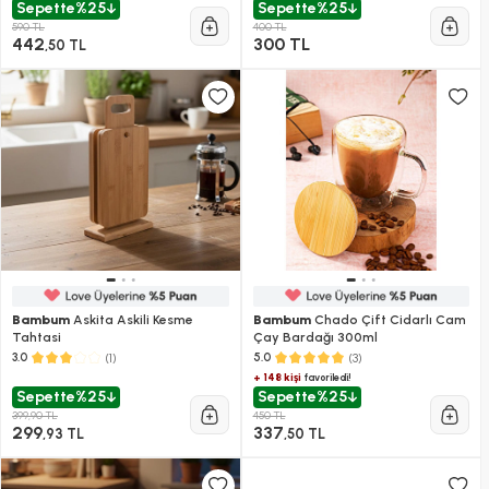
Sepette
%25
Sepette
%25
590 TL
400 TL
442
300 TL
,50 TL
Bambum
Askita Askili Kesme
Bambum
Chado Çift Cidarlı Cam
Tahtasi
Çay Bardağı 300ml
(1)
(3)
3.0
5.0
+ 148 kişi
favoriledi!
Sepette
%25
Sepette
%25
399,90 TL
450 TL
299
337
,93 TL
,50 TL