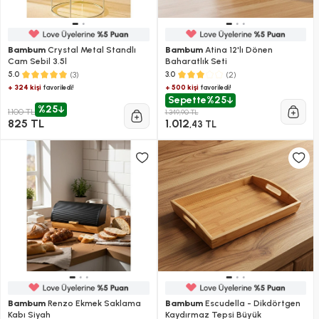
Bambum
Crystal Metal Standlı
Bambum
Atina 12'lı Dönen
Cam Sebil 3.5l
Baharatlık Seti
(3)
(2)
5.0
3.0
+ 324 kişi
+ 500 kişi
favoriledi!
favoriledi!
Sepette
%25
%25
1.100 TL
1.349,90 TL
825 TL
1.012
,43 TL
Bambum
Renzo Ekmek Saklama
Bambum
Escudella - Dikdörtgen
Kabı Siyah
Kaydırmaz Tepsi Büyük