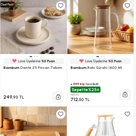
Bambum
Dante 2'li Fincan Takımı
Bambum
Rahi Sürahi 1400 Ml
+ 599 kişi
favoriledi!
Sepette
%25
950 TL
249
,90 TL
712
,50 TL