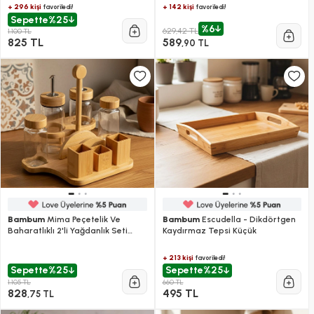
+ 296 kişi
+ 142 kişi
favoriledi!
favoriledi!
Sepette
%25
%6
629,42 TL
1.100 TL
825 TL
589
,90 TL
Bambum
Mima Peçetelik Ve
Bambum
Escudella - Dikdörtgen
Baharatlıklı 2'li Yağdanlık Seti
Kaydırmaz Tepsi Küçük
Küçük
+ 213 kişi
favoriledi!
Sepette
%25
Sepette
%25
1.105 TL
660 TL
828
495 TL
,75 TL