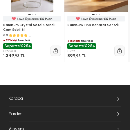
Bambum
Crystal Metal Standlı
Bambum
Tina Baharat Set 6'lı
Cam Sebil 6l
(1)
5.0
+ 276 kişi
favoriledi!
+ 150 kişi
favoriledi!
Sepette
%25
Sepette
%25
1.799,90 TL
1.199,90 TL
1.349
899
,93 TL
,93 TL
Karaca
Yardım
Alışveriş