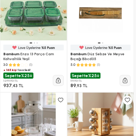
Bambum
Enzo 13 Parça Cam
Bambum
Düz Sebze Ve Meyve
Kahvaltılık Yeşil
Bıçağı Bbcd05
(1)
(1)
3.0
5.0
+ 165 kişi
favoriledi!
Sepette
%25
Sepette
%25
1.249,90 TL
119,90 TL
937
89
,43 TL
,93 TL