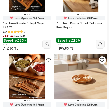
Bambum
Rienda Bulaşık Sepeti
Bambum
Renzo Ekmek Saklama
B2479
Kabı Beyaz
(1)
5.0
+ 261 kişi
favoriledi!
Sepette
%25
Sepette
%25
950 TL
1.599,90 TL
712
1.199
,50 TL
,93 TL