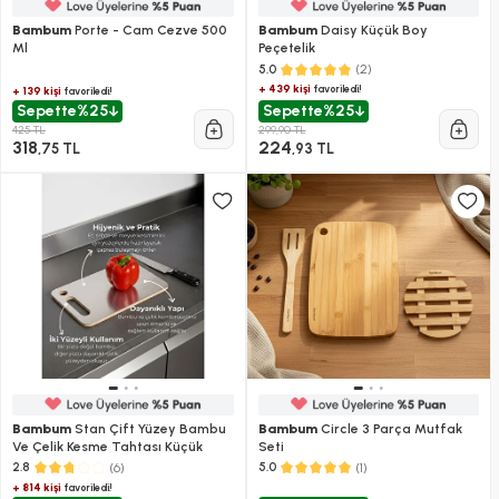
Bambum
Porte - Cam Cezve 500
Bambum
Daisy Küçük Boy
Ml
Peçetelik
(2)
5.0
+ 439 kişi
favoriledi!
+ 139 kişi
favoriledi!
Sepette
%25
Sepette
%25
425 TL
299,90 TL
318
224
,75 TL
,93 TL
Bambum
Stan Çift Yüzey Bambu
Bambum
Circle 3 Parça Mutfak
Ve Çelik Kesme Tahtası Küçük
Seti
(6)
(1)
2.8
5.0
+ 814 kişi
favoriledi!