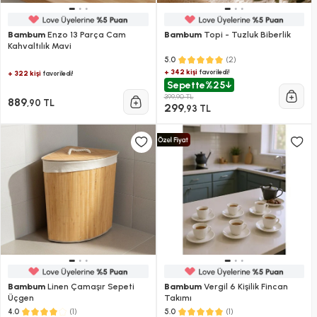
Bambum
Enzo 13 Parça Cam
Bambum
Topi - Tuzluk Biberlik
Kahvaltılık Mavi
(2)
5.0
+ 342 kişi
favoriledi!
+ 322 kişi
favoriledi!
Sepette
%25
399,90 TL
889
,90 TL
299
,93 TL
Bambum
Linen Çamaşır Sepeti
Bambum
Vergil 6 Kişilik Fincan
Üçgen
Takımı
(1)
(1)
4.0
5.0