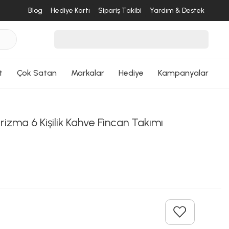
Blog
Hediye Kartı
Sipariş Takibi
Yardım & Destek
desende
ri Dön
t
Çok Satan
Markalar
Hediye
Kampanyalar
rizma 6 Kişilik Kahve Fincan Takımı