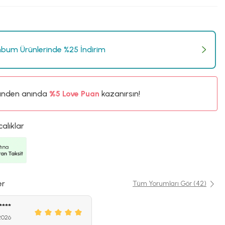
bum Ürünlerinde %25 İndirim
%5
ünden anında
Love Puan
kazanırsın!
20TL
%5
calıklar
er
Tüm Yorumları Gör (42)
****
2026