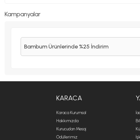
Kampanyalar
Bambum Ürünlerinde %25 İndirim
KARACA
Y
Karaca Kurumsal
İa
Hakkımızda
Bi
Kurucudan Mesaj
Kü
Ödüllerimiz
İş