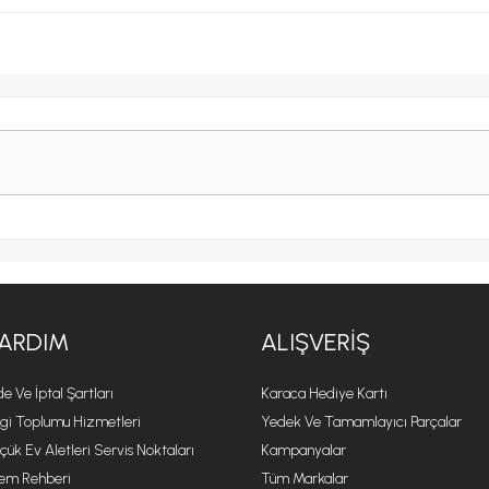
ARDIM
ALIŞVERIŞ
de Ve İptal Şartları
Karaca Hediye Kartı
lgi Toplumu Hizmetleri
Yedek Ve Tamamlayıcı Parçalar
çük Ev Aletleri Servis Noktaları
Kampanyalar
lem Rehberi
Tüm Markalar