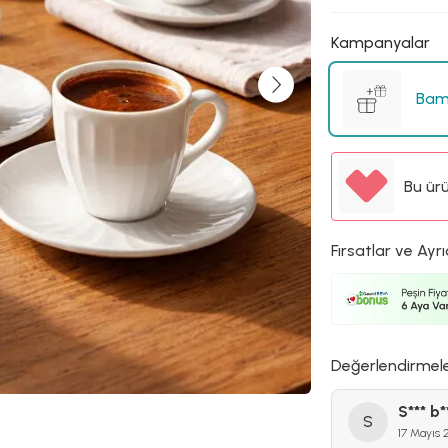
Kampanyalar
Bam
Bu ür
Fırsatlar ve Ayrı
Değerlendirmel
S*** b*
S
17 Mayıs 