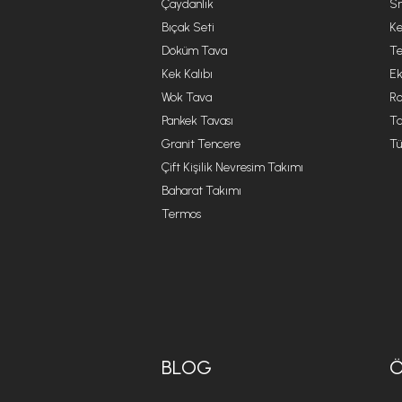
Çaydanlık
Sm
Bıçak Seti
Ke
Döküm Tava
Te
Kek Kalıbı
Ek
Wok Tava
R
Pankek Tavası
Ta
Granit Tencere
Tü
Çift Kişilik Nevresim Takımı
Baharat Takımı
Termos
BLOG