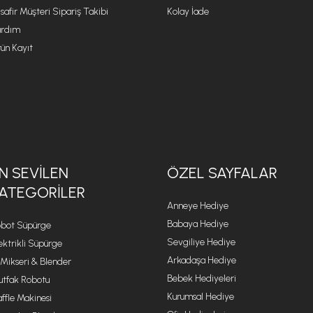
safir Müşteri Sipariş Takibi
Kolay İade
rdım
ün Kayıt
N SEVILEN
ÖZEL SAYFALAR
ATEGORILER
Anneye Hediye
Babaya Hediye
bot Süpürge
Sevgiliye Hediye
ektrikli Süpürge
Arkadaşa Hediye
 Mikseri & Blender
Bebek Hediyeleri
tfak Robotu
Kurumsal Hediye
ffle Makinesi