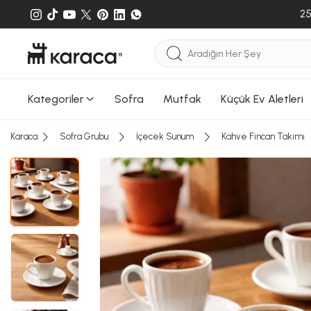
Sepete
25
Sepete e
gönderileb
Kategoriler
Sofra
Mutfak
Küçük Ev Aletleri
Karaca
Sofra Grubu
İçecek Sunum
Kahve Fincan Takımı