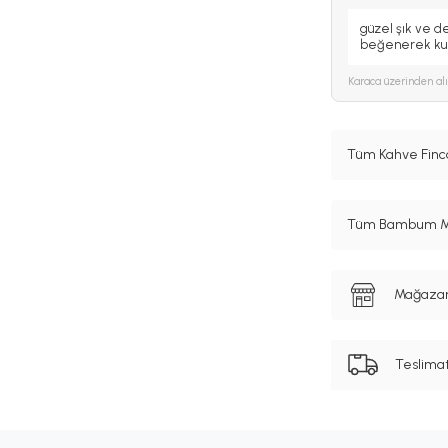
güzel şık ve de
beğenerek kul
Karaca
üzerinden al
Tüm Kahve Finca
Tüm Bambum Mar
Mağazanı
Teslima