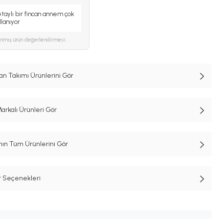
taylı bir fincan annem çok
lanıyor
ınmış ürün değerlendirmesi.
n Takımı Ürünlerini Gör
kalı Ürünleri Gör
n Tüm Ürünlerini Gör
t Seçenekleri