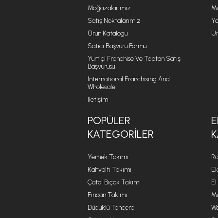
Mağazalarımız
Mi
Satış Noktalarımız
Ya
Ürün Katalogu
Ür
Satıcı Başvuru Formu
Yurtiçi Franchise Ve Toptan Satış
Başvurusu
International Franchising And
Wholesale
İletişim
POPÜLER
E
KATEGORILER
K
Yemek Takımı
Ro
Kahvaltı Takımı
El
Çatal Bıçak Takımı
El
Fincan Takımı
Mu
Düdüklü Tencere
Wa