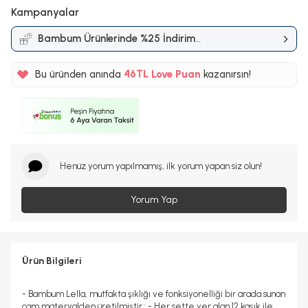
Kampanyalar
Bambum Ürünlerinde %25 İndirim
%5
Kampanyası
46TL
Bu üründen anında
Love Puan
kazanırsın!
%5
Henüz yorum yapılmamış, ilk yorum yapan siz olun!
Yorum Yap
Ürün Bilgileri
- Bambum Lella, mutfakta şıklığı ve fonksiyonelliği bir arada sunan
cam materyalden üretilmiştir.; - Her sette yer alan 12 kaşık ile