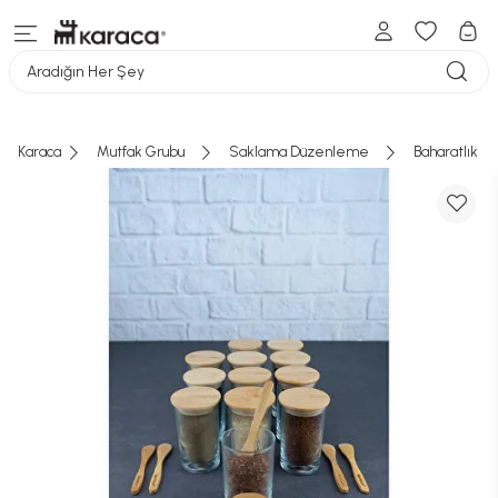
Aradığın Her Şey
Karaca
Mutfak Grubu
Saklama Düzenleme
Baharatlık B