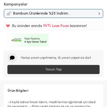
Kampanyalar
Bambum Ürünlerinde %25 İndirim
%5
Kampanyası
36TL
Bu üründen anında
Love Puan
kazanırsın!
%5
Henüz yorum yapılmamış, ilk yorum yapan siz olun!
Yorum Yap
Ürün Bilgileri
- 6 kişilik kahve fincan takımı, misafirlerinizi ağırlamak için ideal
bir seçenektir.; - Platin renkli tasarımı ile şık ve modern bir