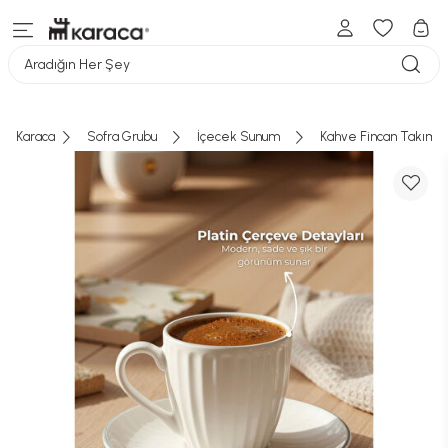
Aradığın Her Şey
Karaca
Sofra Grubu
İçecek Sunum
Kahve Fincan Takımı