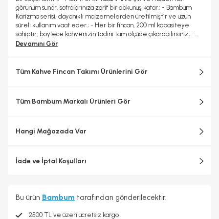
görünüm sunar, sofralarınıza zarif bir dokunuş katar.; - Bambum
Karizma serisi, dayanıklı malzemelerden üretilmiştir ve uzun
süreli kullanım vaat eder.; - Her bir fincan, 200 ml kapasiteye
sahiptir, böylece kahvenizin tadını tam ölçüde çıkarabilirsiniz.; -
Kolay temizlenebilir yapısı sayesinde pratik kullanım sunar ve
Devamını Gör
zaman kazandırır.;
Tüm Kahve Fincan Takımı Ürünlerini Gör
Tüm Bambum Markalı Ürünleri Gör
Hangi Mağazada Var
İade ve İptal Koşulları
Bu ürün
Bambum
tarafından gönderilecektir.
2500 TL ve üzeri ücretsiz kargo