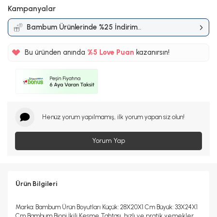
Kampanyalar
Bambum Ürünlerinde %25 İndirim
Kampanyası
%5
Bu üründen anında
Love Puan
kazanırsın!
23TL
%5
Henüz yorum yapılmamış, ilk yorum yapan siz olun!
Yorum Yap
Ürün Bilgileri
Marka: Bambum Ürün Boyutları Küçük: 28X20X1 Cm Büyük: 33X24X1
Cm Bambum Bioni İkili Kesme Tahtası, hızlı ve pratik yemekler