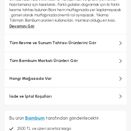
hazırlamanız için tasarlandı.; Farklı gıdaları dogramak için iki farklı
kesme tahtası bulunan Bioni hem mutfagınızda yer kaplamayacak
, görsel olarak mutfağınızda önemli rol oynayacak.; Yıkama
Talimatı: Bambum ürünleri kullanıcıları, mümkün olduğu en kısa
süre içerisinde ürünlerini yıkamalıdır.; Uzun süre kirli kalması,
Devamını Gör
lekeler oluşmasına sebep olabilir.; Bulaşık makinesinde kullanıma
uygun değildir.; Uzun ömürlü kullanım için elde yıkanması tavsiye
edilir.; Yıkama esnasında kaynar su, çamaşır suyu ve diğer aktif
Tüm Kesme ve Sunum Tahtası Ürünlerini Gör
maddesi yüksek olan deterjan ve bulaşık teli gibi tahriş
oluşturabilecek temizleyiciler kullanılmamalıdır.
Tüm Bambum Markalı Ürünleri Gör
Hangi Mağazada Var
İade ve İptal Koşulları
Bu ürün
Bambum
tarafından gönderilecektir.
2500 TL ve üzeri ücretsiz kargo