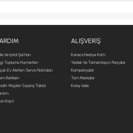
ARDIM
ALIŞVERIŞ
de Ve İptal Şartları
Karaca Hediye Kartı
lgi Toplumu Hizmetleri
Yedek Ve Tamamlayıcı Parçalar
çük Ev Aletleri Servis Noktaları
Kampanyalar
lem Rehberi
Tüm Markalar
safir Müşteri Sipariş Takibi
Kolay İade
rdım
ün Kayıt