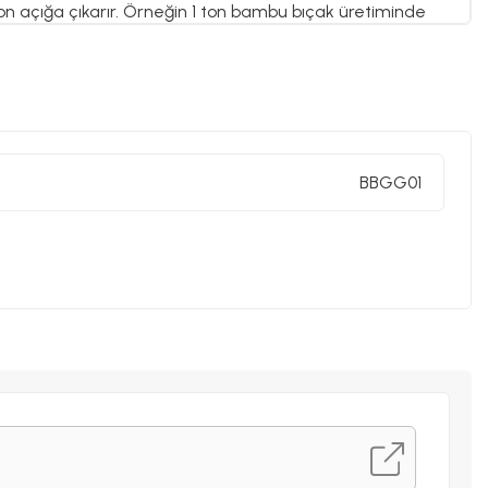
n açığa çıkarır. Örneğin 1 ton bambu bıçak üretiminde
e 2100 kg karbondioksit açığa çıkmaktadır.
BBGG01