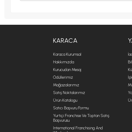
KARACA
Y
Karaca Kurumsal
İa
Hakkımızda
Bi
Kurucudan Mesaj
Kü
Ödüllerimiz
İş
Mağazalarımız
Mi
Satış Noktalarımız
Ya
Ürün Katalogu
Ür
Satıcı Başvuru Formu
Yurtiçi Franchise Ve Toptan Satış
Başvurusu
International Franchising And