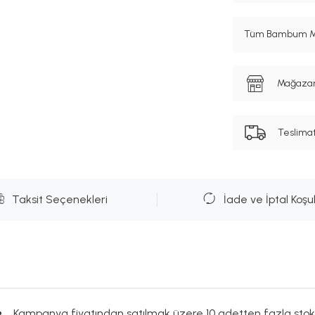
Tüm Bambum Mar
Mağazanı
Teslima
Taksit Seçenekleri
İade ve İptal Koşul
Kampanya fiyatından satılmak üzere 10 adetten fazla stok