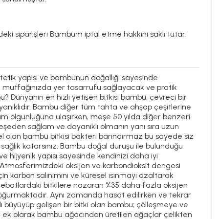
deki siparişleri Bambum iptal etme hakkını saklı tutar.
tetik yapısı ve bambunun doğallığı sayesinde
a ve mutfağınızda yer tasarrufu sağlayacak ve pratik
 Dünyanın en hızlı yetişen bitkisi bambu, çevreci bir
yanıklıdır. Bambu diğer tüm tahta ve ahşap çeşitlerine
tam olgunluğuna ulaşırken, meşe 50 yılda diğer benzeri
eşeden sağlam ve dayanıklı olmanın yanı sıra uzun
eriyel olan bambu bitkisi bakteri barındırmaz bu sayede siz
sağlık katarsınız. Bambu doğal duruşu ile bulunduğu
ve hijyenik yapısı sayesinde kendinizi daha iyi
? Atmosferimizdeki oksijen ve karbondioksit dengesi
in karbon salınımını ve küresel ısınmayı azaltarak
r ebatlardaki bitkilere nazaran %35 daha fazla oksijen
 soğurmaktadır. Aynı zamanda hasat edilirken ve tekrar
zlı büyüyüp gelişen bir bitki olan bambu; çölleşmeye ve
na ek olarak bambu ağacından üretilen ağaçlar çelikten