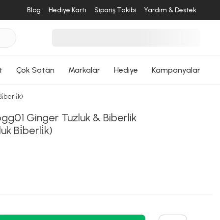
ri Dön
Blog
Hediye Kartı
Sipariş Takibi
Yardım & Destek
t
Çok Satan
Markalar
Hediye
Kampanyalar
berli̇k)
gg01 Ginger Tuzluk & Biberlik
 Bi̇berli̇k)