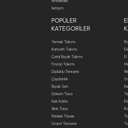
Wholesale
İletişim
POPÜLER
E
KATEGORILER
K
Yemek Takımı
Ro
Kahvaltı Takımı
El
Çatal Bıçak Takımı
El
Fincan Takımı
Mu
Düdüklü Tencere
Wa
Çaydanlık
Sm
Bıçak Seti
Ke
Döküm Tava
Te
Kek Kalıbı
Ek
Wok Tava
R
Pankek Tavası
Ta
Granit Tencere
Tü