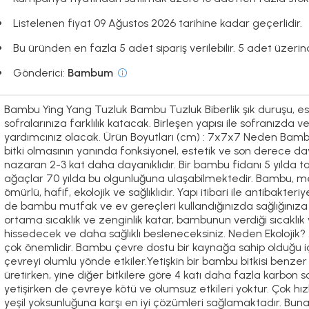
Listelenen fiyat 09 Ağustos 2026 tarihine kadar geçerlidir.
Bu üründen en fazla 5 adet sipariş verilebilir. 5 adet üzerin
Gönderici:
Bambum
Bambu Ying Yang Tuzluk Bambu Tuzluk Biberlik şık duruşu, es
sofralarınıza farklılık katacak. Birleşen yapısı ile sofranızd
yardımcınız olacak. Ürün Boyutları (cm) : 7x7x7 Neden Bambu?
bitki olmasının yanında fonksiyonel, estetik ve son derece da
nazaran 2-3 kat daha dayanıklıdır. Bir bambu fidanı 5 yılda 
ağaçlar 70 yılda bu olgunluğuna ulaşabilmektedir. Bambu, m
ömürlü, hafif, ekolojik ve sağlıklıdır. Yapı itibari ile antibakt
de bambu mutfak ve ev gereçleri kullandığınızda sağlığınıza 
ortama sıcaklık ve zenginlik katar, bambunun verdiği sıcaklık 
hissedecek ve daha sağlıklı besleneceksiniz. Neden Ekolojik
çok önemlidir. Bambu çevre dostu bir kaynağa sahip olduğu iç
çevreyi olumlu yönde etkiler.Yetişkin bir bambu bitkisi benze
üretirken, yine diğer bitkilere göre 4 katı daha fazla karbon
yetişirken de çevreye kötü ve olumsuz etkileri yoktur. Çok hı
yeşil yoksunluğuna karşı en iyi çözümleri sağlamaktadır. Bu