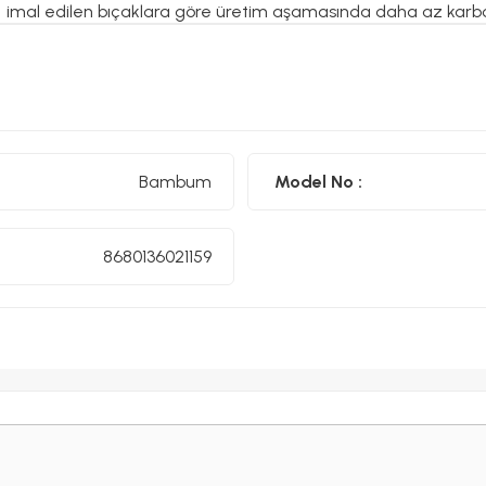
imal edilen bıçaklara göre üretim aşamasında daha az karbo
182 kg karbondioksit açığa çıkarken; 1 ton çelik üretiminde is
Bambum
Model No :
8680136021159