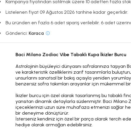
Kampanya fiyatından satılmak üzere 10 adetten fazla stok
Listelenen fiyat 09 Ağustos 2026 tarihine kadar geçerlidir.
Bu üründen en fazla 6 adet sipariş verilebilir. 6 adet üzerinde
Gönderici:
Karaca
Baci Milano Zodiac Vibe Tabaklı Kupa İkizler Burcu
Astrolojinin büyüleyici dünyasını sofralarınıza taşıyan B
ve karakteristik özelliklerini zarif tasarımlarla buluşt
unsurlarını sanatsal bir bakış açısıyla yeniden yorumlay
benzersiz sofra takımları arayanlar için mükemmel bi
İkizler burcu için özel olarak tasarlanmış bu tabaklı finc
yansıtan dinamik detaylarla süslenmiştir. Baci Milano 
içeceklerinizi uzun süre muhafaza etmenizi sağlar hem
bir deneyime dönüştürür.
İsterseniz kendiniz için özel bir parça olarak tercih edebi
hediye olarak armağan edebilirsiniz.