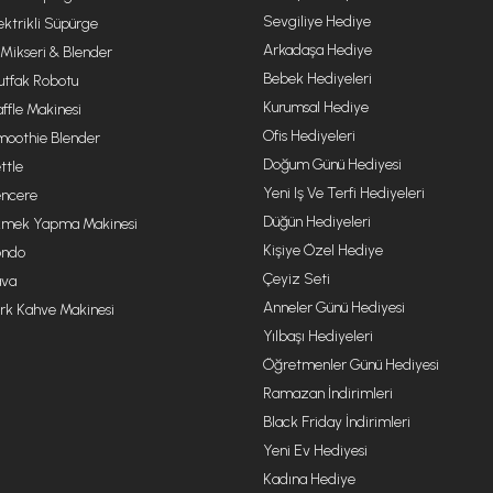
Sevgiliye Hediye
ektrikli Süpürge
Arkadaşa Hediye
 Mikseri & Blender
Bebek Hediyeleri
tfak Robotu
Kurumsal Hediye
ffle Makinesi
Ofis Hediyeleri
oothie Blender
Doğum Günü Hediyesi
ttle
Yeni Iş Ve Terfi Hediyeleri
ncere
Düğün Hediyeleri
mek Yapma Makinesi
Kişiye Özel Hediye
ondo
Çeyiz Seti
va
Anneler Günü Hediyesi
rk Kahve Makinesi
Yılbaşı Hediyeleri
Öğretmenler Günü Hediyesi
Ramazan İndirimleri
Black Friday İndirimleri
Yeni Ev Hediyesi
Kadına Hediye