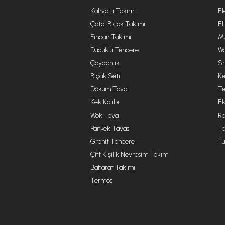
Kahvaltı Takımı
El
Çatal Bıçak Takımı
El
Fincan Takımı
Mu
Düdüklü Tencere
Wa
Çaydanlık
Sm
Bıçak Seti
Ke
Döküm Tava
Te
Kek Kalıbı
Ek
Wok Tava
R
Pankek Tavası
Ta
Granit Tencere
Tü
Çift Kişilik Nevresim Takımı
Baharat Takımı
Termos