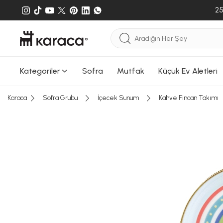
25
Kategoriler
Sofra
Mutfak
Küçük Ev Aletleri
Karaca
Sofra Grubu
İçecek Sunum
Kahve Fincan Takımı