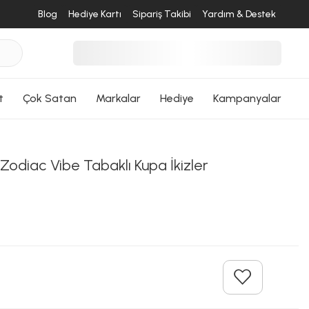
Blog
Hediye Kartı
Sipariş Takibi
Yardım & Destek
t
Çok Satan
Markalar
Hediye
Kampanyalar
Zodiac Vibe Tabaklı Kupa İkizler