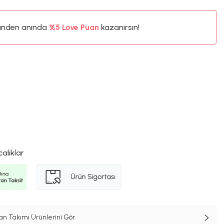
%5
ünden anında
Love Puan
kazanırsın!
80TL
%5
calıklar
n Takımı Ürünlerini Gör