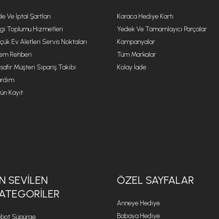
de Ve İptal Şartları
Karaca Hediye Kartı
lgi Toplumu Hizmetleri
Yedek Ve Tamamlayıcı Parçalar
çük Ev Aletleri Servis Noktaları
Kampanyalar
lem Rehberi
Tüm Markalar
safir Müşteri Sipariş Takibi
Kolay İade
rdım
ün Kayıt
N SEVILEN
ÖZEL SAYFALAR
ATEGORILER
Anneye Hediye
Babaya Hediye
bot Süpürge