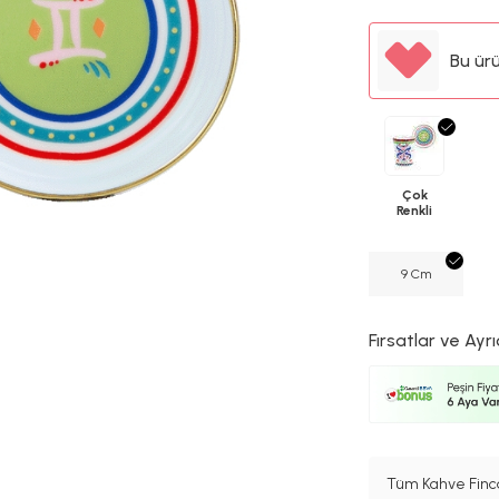
Bu ür
Çok
Renkli
9 Cm
Fırsatlar ve Ayrı
Tüm Kahve Finca