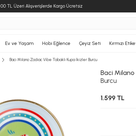
00 TL Üzeri Alışverişlerde Kargo Ücretsiz
Ev ve Yaşam
Hobi Eğlence
Çeyiz Seti
Kırmızı Etike
Baci Milano Zodiac Vibe Tabaklı Kupa İkizler Burcu
Baci Milano
Burcu
1.599 TL