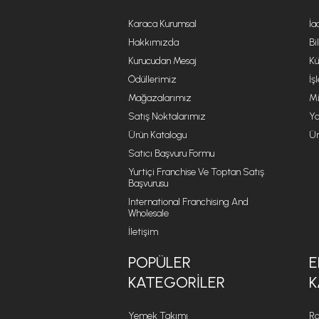
Karaca Kurumsal
İa
Hakkımızda
Bi
Kurucudan Mesaj
Kü
Ödüllerimiz
İş
Mağazalarımız
Mi
Satış Noktalarımız
Ya
Ürün Katalogu
Ür
Satıcı Başvuru Formu
Yurtiçi Franchise Ve Toptan Satış
Başvurusu
International Franchising And
Wholesale
İletişim
POPÜLER
E
KATEGORILER
K
Yemek Takımı
Ro