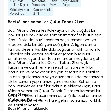
Kişi Sayısı
Malzeme
Renk
Parça Adedi
1 / Tek Kişilik
Porselen
Mavi
1 Parça
Koleksiyonlar
Garanti Yılı
Versailles
2 Yıl
Baci Milano Versailles Çukur Tabak 21 cm
Baci Milano Versailles Koleksiyonu'nda çağdaş bir
dokunuş ile çekicilik ve zamansız zarafet bütünleşir.
Klasik "toile de jouy" tasarımı neşe, romantizm ve
macera dolu bir dünyayı çağrıştırır. Altıgen dama
tahtası deseni, kişilikle dolu çağdaş bir stili tamamlar.
Tılsımlar gibi, Versailles'daki yaşamın büyüsünü
anlatan ve uyandıran tasarımlardan meydana gelir.
Baci Milano Versailles Çukur Tabak 21 cm, şık
tasarımı ve canlı renkleri ile sofranıza estetik bir
görünüm ve renk katar. İtalyan tasarımının zarafeti
ile özel günlerinizde veya davetlerinizde masanızda
şık bir sunum yapmanıza yardımcı olur. Sofranıza
canlı renkler ve zarif bir dokunuş eklemek için, Baci
Milano Versailles Çukur Tabak 21 cm mükemmel bir
Çap:
21 cm
tercihtir. İtalyan tasarımının estetiği ile özel anlarınızı
Malzeme:
Porselen
daha da özel ve renkli hale getirir, sofranıza farklılık
ve zarafet katar.
Baci Milano Hakkında