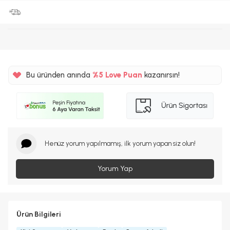
Bu üründen anında
%5
Love Puan
kazanırsın!
68TL
%5
Henüz yorum yapılmamış, ilk yorum yapan siz olun!
Yorum Yap
Ürün Bilgileri