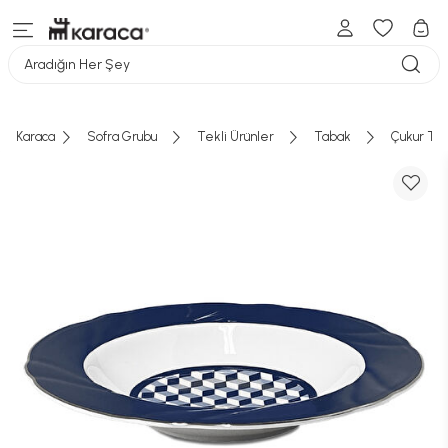
Aradığın Her Şey
Karaca
Sofra Grubu
Tekli Ürünler
Tabak
Çukur Ta