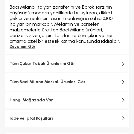
Baci Milano, İtalyan zarafetini ve Barok tarzının
büyüsünü modern yeniliklerle buluşturan, dikkat
çekici ve renkli bir tasarım anlayışına sahip %100
İtalyan bir markadır. Melamin ve porselen
malzemelerle üretilen Baci Milano ürünleri,
benzersiz ve çarpıcı tarzları ile öne çıkar ve her
ortama özel bir estetik katma konusunda iddialıdır.
Baci Milano zengin koleksiyonlarıyla, tabaklardan
Devamını Gör
sürahilere, parfüm şişelerinden tepsilere,
bardaklardan kavanozlara, kesme tahtalarından
fincanlara kadar geniş bir ürün yelpazesine sahiptir.
Tüm Çukur Tabak Ürünlerini Gör
Baci Milano'nun ürünleri, evinizin her köşesini
tamamlamak için İtalyan zarafetini ve canlılığını
yansıttığı seçenekler sunar. Hem geleneksel hem de
Tüm Baci Milano Markalı Ürünleri Gör
çağdaş tasarımın en iyi yönlerini bir araya getirerek,
sofralarınıza ve yaşam alanlarınıza benzersiz bir
cazibe ve zarafet katar.
Hangi Mağazada Var
İade ve İptal Koşulları