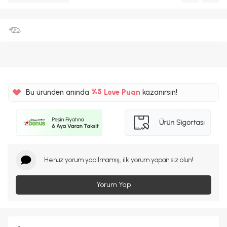
Bu üründen anında
%5
Love Puan
kazanırsın!
125TL
%5
Henüz yorum yapılmamış, ilk yorum yapan siz olun!
Yorum Yap