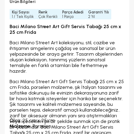
Ürün Bilgileri
Kişi Sayısı
Renk
Parça Adedi
Garanti Yılı
1 / Tek Kişilik
Çok Renkli
1 Parça
2 Yıl
Baci Milano Street Art Gift Servis Tabağı 25 cm x
25 cm Frida
Baci Milano Street Art koleksiyonu, stil, cazibe ve
ihtişamın simgelerini çağdaş ve sanatsal bir ürün
yelpazesinde bir araya getirir. Tasarım objelerinden
oluşan koleksiyon, tanınmış yüzlerin sanatsal
temsiliyle en farklı ortamları bile fethetmeye
hazırdır.
Baci Milano Street Art Gift Servis Tabağı 25 cm x 25
cm Frida, porselen malzeme, şık İtalyan tasarımı ve
sofistike dokunuşu ile evinizin dekorasyonuna zarif
bir hava katmak isteyenler için harika bir seçenektir.
Şık tasarımı ve kaliteli malzemesi sayesinde, bu
porselen tepsi, dekoratif amaçlı kullanabileceğiniz
zarif bir aksesuar olmanın yanı sıra atıştırmalıkları
Ölçü:
25 cm x 25 cm
veya içecekleri şık bir şekilde sunmak için de pratik
Malzeme:
Porselen
bir çözümdür. Baci Milano Street Art Gift Servis
Tabağı 25 cm x 25 cm Frida, zarif bir görünüm