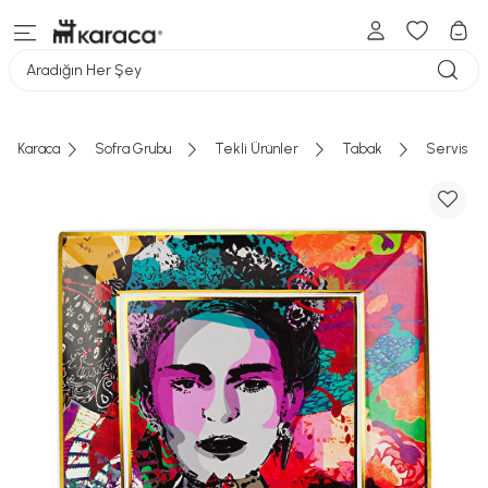
Aradığın Her Şey
Karaca
Sofra Grubu
Tekli Ürünler
Tabak
Servis Ta