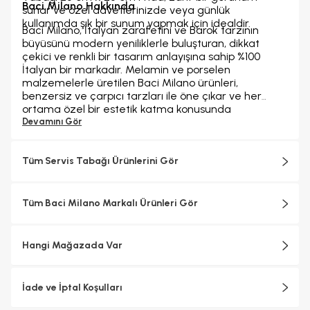
Baci Milano Hakkında
sunar ve özel davetlerinizde veya günlük
kullanımda şık bir sunum yapmak için idealdir.
Baci Milano, İtalyan zarafetini ve Barok tarzının
büyüsünü modern yeniliklerle buluşturan, dikkat
çekici ve renkli bir tasarım anlayışına sahip %100
İtalyan bir markadır. Melamin ve porselen
malzemelerle üretilen Baci Milano ürünleri,
benzersiz ve çarpıcı tarzları ile öne çıkar ve her
ortama özel bir estetik katma konusunda
iddialıdır.Baci Milano zengin koleksiyonlarıyla,
Devamını Gör
tabaklardan sürahilere, parfüm şişelerinden
tepsilere, bardaklardan kavanozlara, kesme
tahtalarından fincanlara kadar geniş bir ürün
Tüm Servis Tabağı Ürünlerini Gör
yelpazesine sahiptir. Baci Milano'nun ürünleri, evinizin
her köşesini tamamlamak için İtalyan zarafetini ve
canlılığını yansıttığı seçenekler sunar. Hem
Tüm Baci Milano Markalı Ürünleri Gör
geleneksel hem de çağdaş tasarımın en iyi yönlerini
bir araya getirerek, sofralarınıza ve yaşam
alanlarınıza benzersiz bir cazibe ve zarafet katar.
Hangi Mağazada Var
İade ve İptal Koşulları