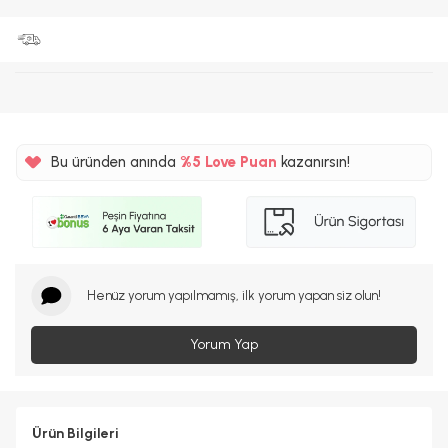
Bu üründen anında
%5
Love Puan
kazanırsın!
85TL
%5
Henüz yorum yapılmamış, ilk yorum yapan siz olun!
Yorum Yap
Ürün Bilgileri