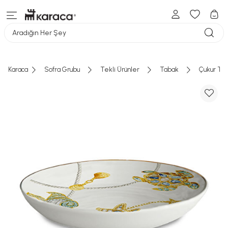
Aradığın Her Şey
Karaca
Sofra Grubu
Tekli Ürünler
Tabak
Çukur Ta