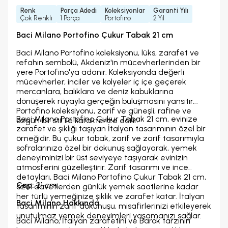
Renk
Parça Adedi
Koleksiyonlar
Garanti Yılı
Çok Renkli
1 Parça
Portofino
2 Yıl
Baci Milano Portofino Çukur Tabak 21 cm
Baci Milano Portofino koleksiyonu, lüks, zarafet ve
refahın sembolü, Akdeniz'in mücevherlerinden bir
yere Portofino'ya adanır. Koleksiyonda değerli
mücevherler, inciler ve kolyeler iç içe geçerek
mercanlara, balıklara ve deniz kabuklarına
dönüşerek rüyayla gerçeğin buluşmasını yansıtır.
Portofino koleksiyonu, zarif ve güneşli, rafine ve
Baci Milano Portofino Çukur Tabak 21 cm, evinize
özgün bir stil ile karakterize edilir.
zarafet ve şıklığı taşıyan İtalyan tasarımının özel bir
örneğidir. Bu çukur tabak, zarif ve zarif tasarımıyla
sofralarınıza özel bir dokunuş sağlayarak, yemek
deneyiminizi bir üst seviyeye taşıyarak evinizin
atmosferini güzelleştirir. Zarif tasarımı ve ince
detayları, Baci Milano Portofino Çukur Tabak 21 cm,
Çap:
21 cm
özel davetlerden günlük yemek saatlerine kadar
her türlü yemeğinize şıklık ve zarafet katar. İtalyan
Baci Milano Hakkında
tasarımının zarif dokunuşu, misafirlerinizi etkileyerek
unutulmaz yemek deneyimleri yaşamanızı sağlar.
Baci Milano, İtalyan zarafetini ve Barok tarzının