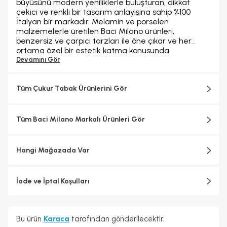
büyüsünü modern yeniliklerle buluşturan, dikkat
çekici ve renkli bir tasarım anlayışına sahip %100
İtalyan bir markadır. Melamin ve porselen
malzemelerle üretilen Baci Milano ürünleri,
benzersiz ve çarpıcı tarzları ile öne çıkar ve her
ortama özel bir estetik katma konusunda
iddialıdır.Baci Milano zengin koleksiyonlarıyla,
Devamını Gör
tabaklardan sürahilere, parfüm şişelerinden
tepsilere, bardaklardan kavanozlara, kesme
tahtalarından fincanlara kadar geniş bir ürün
Tüm Çukur Tabak Ürünlerini Gör
yelpazesine sahiptir. Baci Milano'nun ürünleri, evinizin
her köşesini tamamlamak için İtalyan zarafetini ve
canlılığını yansıttığı seçenekler sunar. Hem
Tüm Baci Milano Markalı Ürünleri Gör
geleneksel hem de çağdaş tasarımın en iyi yönlerini
bir araya getirerek, sofralarınıza ve yaşam
alanlarınıza benzersiz bir cazibe ve zarafet katar.
Hangi Mağazada Var
İade ve İptal Koşulları
Bu ürün
Karaca
tarafından gönderilecektir.