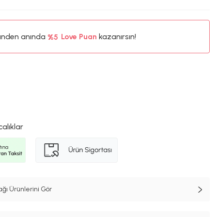
ünden anında
%5
Love Puan
kazanırsın!
85TL
%5
calıklar
ğı Ürünlerini Gör