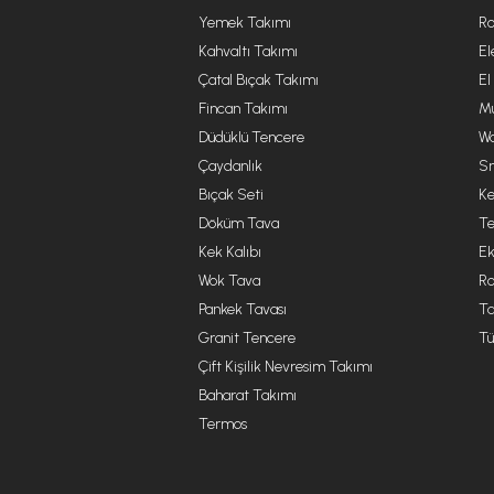
Yemek Takımı
Ro
Kahvaltı Takımı
El
Çatal Bıçak Takımı
El
Fincan Takımı
Mu
Düdüklü Tencere
Wa
Çaydanlık
Sm
Bıçak Seti
Ke
Döküm Tava
Te
Kek Kalıbı
Ek
Wok Tava
R
Pankek Tavası
Ta
Granit Tencere
Tü
Çift Kişilik Nevresim Takımı
Baharat Takımı
Termos