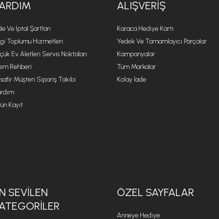
ARDIM
ALIŞVERIŞ
de Ve İptal Şartları
Karaca Hediye Kartı
lgi Toplumu Hizmetleri
Yedek Ve Tamamlayıcı Parçalar
çük Ev Aletleri Servis Noktaları
Kampanyalar
lem Rehberi
Tüm Markalar
safir Müşteri Sipariş Takibi
Kolay İade
rdım
ün Kayıt
N SEVILEN
ÖZEL SAYFALAR
ATEGORILER
Anneye Hediye