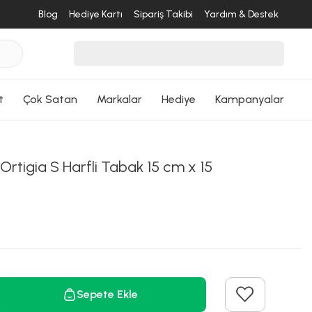
Blog
Hediye Kartı
Sipariş Takibi
Yardım & Destek
t
Çok Satan
Markalar
Hediye
Kampanyalar
Ortigia S Harfli Tabak 15 cm x 15
Sepete Ekle