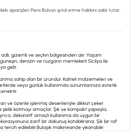
ki siparişleri Pera Bulvarı iptal etme hakkını saklı tutar.
ı adlı, gizemli ve seçkin bölgesinden alır. Yaşam
, güneşin, denizin ve rüzgarın memleketi Sicilya ile
ya gelir.
sarıma sahip olan bir üründür. Kaliteli malzemeleri ve
vetlerde veya günlük kullanımda sunumlarınıza estetik
çenektir.
arı ve özenle işlenmiş desenleriyle dikkat çeker.
 şıklık katmayı amaçlar. Şık ve kompakt yapısıyla,
 Ayrıca, dekoratif amaçlı kullanıma da uygun bir
korasyonuna zarif bir dokunuş katabilirsiniz. Şık bir raf
tercih edilebilir.Bulaşık makinesinde yıkanabilir.