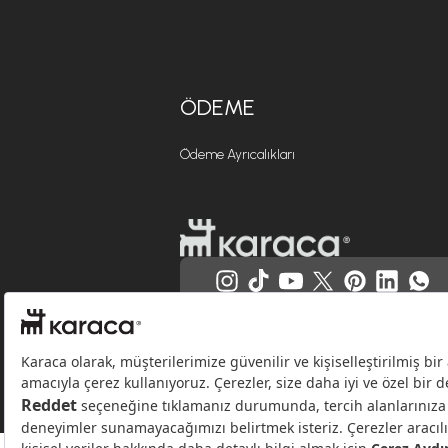
ÖDEME
Ödeme Ayrıcalıkları
Websitesinde kullanılan bazı görseller yapay zekâ (AI