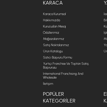
KARACA
Y
Karaca Kurumsal
İa
Hakkımızda
Bi
Kurucudan Mesaj
Kü
Ödüllerimiz
İş
Mağazalarımız
Mi
Satış Noktalarımız
Ya
Ürün Katalogu
Ür
Satıcı Başvuru Formu
Yurtiçi Franchise Ve Toptan Satış
Başvurusu
International Franchising And
Wholesale
İletişim
POPÜLER
E
KATEGORILER
K