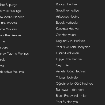
Babaya Hediye
bot Süpürge
Sevgiliye Hediye
ektrikli Süpürge
Arkadaşa Hediye
 Mikseri & Blender
Bebek Hediyeleri
tfak Robotu
Kurumsal Hediye
ffle Makinesi
Ofis Hediyeleri
oothie Blender
Doğum Günü Hediyesi
ttle
Yeni Iş Ve Terfi Hediyeleri
ncere
Düğün Hediyeleri
mek Yapma Makinesi
Kişiye Özel Hediye
ondo
Çeyiz Seti
va
Anneler Günü Hediyesi
rk Kahve Makinesi
Yılbaşı Hediyeleri
Öğretmenler Günü Hediyesi
Ramazan İndirimleri
Black Friday İndirimleri
Yeni Ev Hediyesi