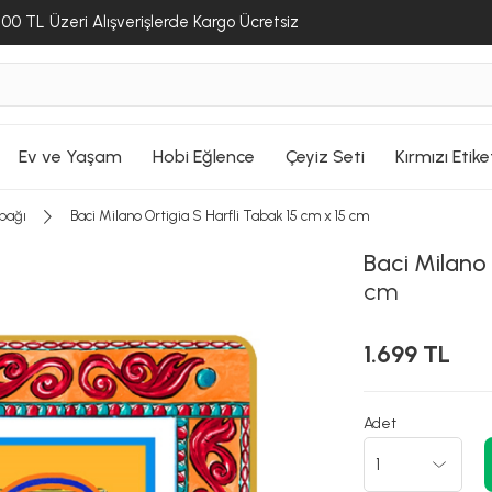
00 TL Üzeri Alışverişlerde Kargo Ücretsiz
Ev ve Yaşam
Hobi Eğlence
Çeyiz Seti
Kırmızı Etike
bağı
Baci Milano Ortigia S Harfli Tabak 15 cm x 15 cm
Baci Milano
cm
1.699 TL
Adet