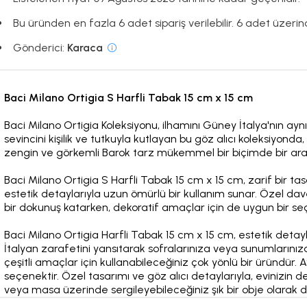
Bu üründen en fazla 6 adet sipariş verilebilir. 6 adet üzerinde
Gönderici:
Karaca
Baci Milano Ortigia S Harfli Tabak 15 cm x 15 cm
Baci Milano Ortigia Koleksiyonu, ilhamını Güney İtalya'nın ayn
sevincini kişilik ve tutkuyla kutlayan bu göz alıcı koleksiyonda
zengin ve görkemli Barok tarz mükemmel bir biçimde bir ara
Baci Milano Ortigia S Harfli Tabak 15 cm x 15 cm, zarif bir ta
estetik detaylarıyla uzun ömürlü bir kullanım sunar. Özel da
bir dokunuş katarken, dekoratif amaçlar için de uygun bir se
Baci Milano Ortigia Harfli Tabak 15 cm x 15 cm, estetik detayl
İtalyan zarafetini yansıtarak sofralarınıza veya sunumlarınıza
çeşitli amaçlar için kullanabileceğiniz çok yönlü bir üründür.
seçenektir. Özel tasarımı ve göz alıcı detaylarıyla, evinizin de
veya masa üzerinde sergileyebileceğiniz şık bir obje olarak da 
Mikrodalga fırında kullanmayınız