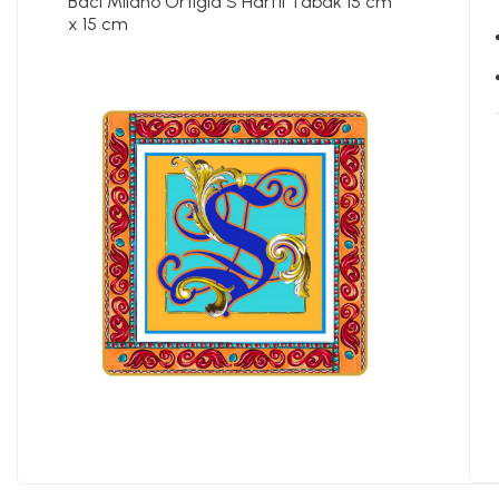
Baci Milano Ortigia S Harfli Tabak 15 cm
x 15 cm