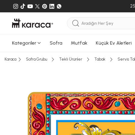
25
Kategoriler
Sofra
Mutfak
Küçük Ev Aletleri
Karaca
Sofra Grubu
Tekli Ürünler
Tabak
Servis Ta