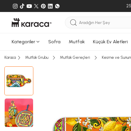
25
Kategoriler
Sofra
Mutfak
Küçük Ev Aletleri
Karaca
Mutfak Grubu
Mutfak Gereçleri
Kesme ve Sunum