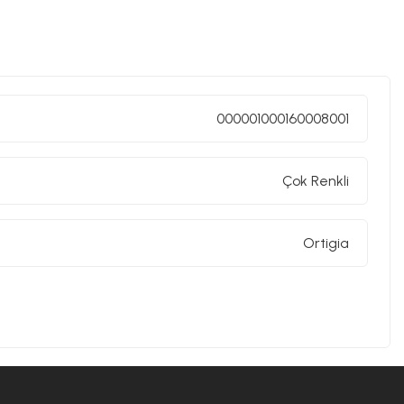
rn yeniliklerle buluşturan, dikkat çekici ve renkli bir
e porselen malzemelerle üretilen Baci Milano ürünleri,
 bir estetik katma konusunda iddialıdır.Baci Milano
elerinden tepsilere, bardaklardan kavanozlara, kesme
000001000160008001
tir. Baci Milano'nun ürünleri, evinizin her köşesini
ı seçenekler sunar. Hem geleneksel hem de çağdaş
ve yaşam alanlarınıza benzersiz bir cazibe ve zarafet
Çok Renkli
Ortigia