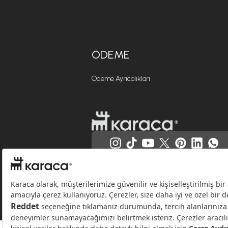
ÖDEME
Ödeme Ayrıcalıkları
Websitesinde kullanılan bazı görseller yapay zekâ (AI