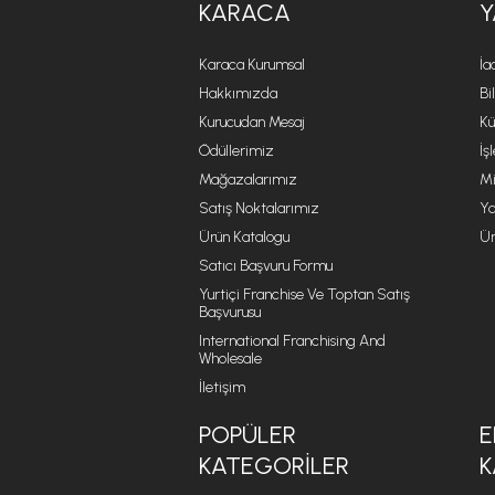
KARACA
Y
Karaca Kurumsal
İa
Hakkımızda
Bi
Kurucudan Mesaj
Kü
Ödüllerimiz
İş
Mağazalarımız
Mi
Satış Noktalarımız
Ya
Ürün Katalogu
Ür
Satıcı Başvuru Formu
Yurtiçi Franchise Ve Toptan Satış
Başvurusu
International Franchising And
Wholesale
İletişim
POPÜLER
E
KATEGORILER
K