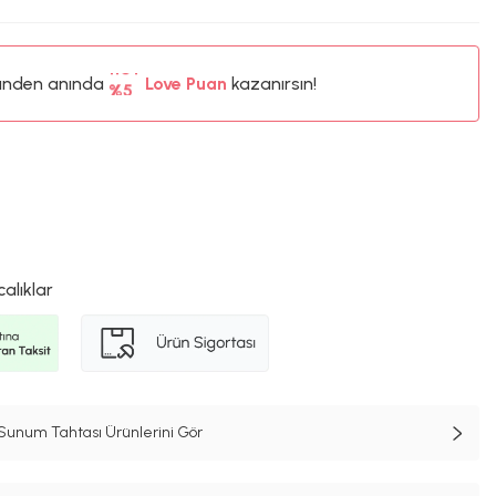
ünden anında
%5
Love Puan
kazanırsın!
110TL
%5
calıklar
unum Tahtası Ürünlerini Gör