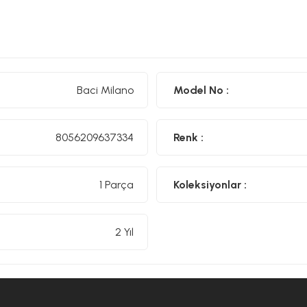
Baci Milano Hakkında
Baci Milano, İtalyan zarafetini ve Barok tarzının büyüsünü mode
tasarım anlayışına sahip %100 İtalyan bir markadır. Melamin v
benzersiz ve çarpıcı tarzları ile öne çıkar ve her ortama özel
zengin koleksiyonlarıyla, tabaklardan sürahilere, parfüm şiş
Baci Milano
Model No :
tahtalarından fincanlara kadar geniş bir ürün yelpazesine sahip
tamamlamak için İtalyan zarafetini ve canlılığını yansıttığ
tasarımın en iyi yönlerini bir araya getirerek, sofralarınıza 
katar.
8056209637334
Renk :
1 Parça
Koleksiyonlar :
2 Yıl