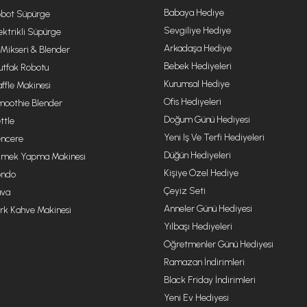
Babaya Hediye
bot Süpürge
Sevgiliye Hediye
ektrikli Süpürge
Arkadaşa Hediye
 Mikseri & Blender
Bebek Hediyeleri
tfak Robotu
Kurumsal Hediye
ffle Makinesi
Ofis Hediyeleri
oothie Blender
Doğum Günü Hediyesi
ttle
Yeni Iş Ve Terfi Hediyeleri
ncere
Düğün Hediyeleri
mek Yapma Makinesi
Kişiye Özel Hediye
ondo
Çeyiz Seti
va
Anneler Günü Hediyesi
rk Kahve Makinesi
Yılbaşı Hediyeleri
Öğretmenler Günü Hediyesi
Ramazan İndirimleri
Black Friday İndirimleri
Yeni Ev Hediyesi