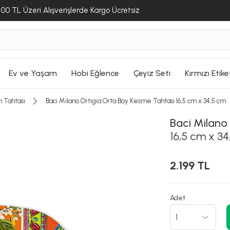
00 TL Üzeri Alışverişlerde Kargo Ücretsiz
Ev ve Yaşam
Hobi Eğlence
Çeyiz Seti
Kırmızı Etike
 Tahtası
Baci Milano Ortigia Orta Boy Kesme Tahtası 16,5 cm x 34,5 cm
Baci Milano
16,5 cm x 3
2.199 TL
Adet