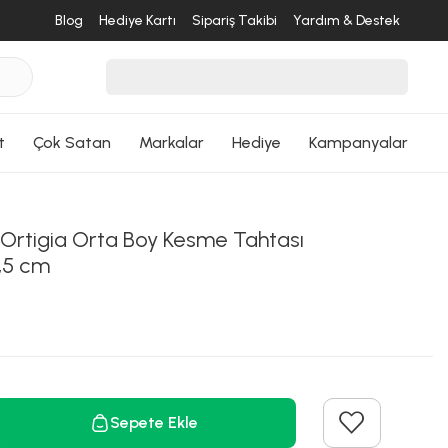
Blog
Hediye Kartı
Sipariş Takibi
Yardım & Destek
t
Çok Satan
Markalar
Hediye
Kampanyalar
Ortigia Orta Boy Kesme Tahtası
4,5 cm
Sepete Ekle