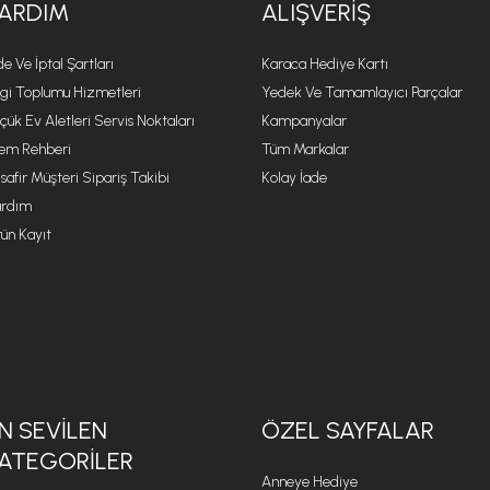
ARDIM
ALIŞVERIŞ
de Ve İptal Şartları
Karaca Hediye Kartı
lgi Toplumu Hizmetleri
Yedek Ve Tamamlayıcı Parçalar
çük Ev Aletleri Servis Noktaları
Kampanyalar
lem Rehberi
Tüm Markalar
safir Müşteri Sipariş Takibi
Kolay İade
rdım
ün Kayıt
N SEVILEN
ÖZEL SAYFALAR
ATEGORILER
Anneye Hediye