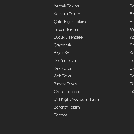
Yemek Takımı
Ro
Kahvaltı Takımı
El
Çatal Bıçak Takımı
El
Fincan Takımı
Mu
Düdüklü Tencere
Wa
Çaydanlık
Sm
Bıçak Seti
Ke
Döküm Tava
Te
Kek Kalıbı
Ek
Wok Tava
R
Pankek Tavası
Ta
Granit Tencere
Tü
Çift Kişilik Nevresim Takımı
Baharat Takımı
Termos