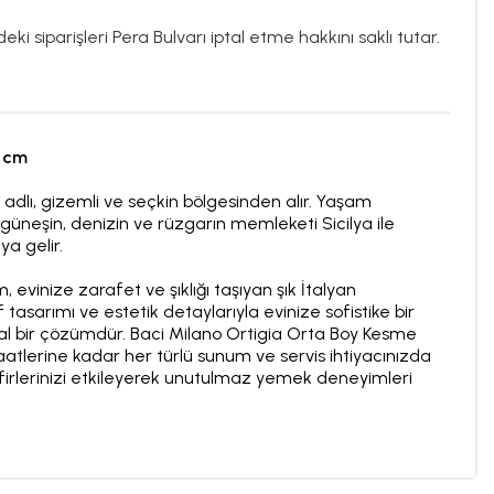
ki siparişleri Pera Bulvarı iptal etme hakkını saklı tutar.
5 cm
ı adlı, gizemli ve seçkin bölgesinden alır. Yaşam
, güneşin, denizin ve rüzgarın memleketi Sicilya ile
ya gelir.
evinize zarafet ve şıklığı taşıyan şık İtalyan
 tasarımı ve estetik detaylarıyla evinize sofistike bir
al bir çözümdür. Baci Milano Ortigia Orta Boy Kesme
atlerine kadar her türlü sunum ve servis ihtiyacınızda
firlerinizi etkileyerek unutulmaz yemek deneyimleri