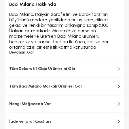
Baci Milano Hakkında
Baci Milano, İtalyan zarafetini ve Barok tarzının
büyüsünü modern yeniliklerle buluşturan, dikkat
çekici ve renkli bir tasarım anlayışına sahip %100
İtalyan bir markadır. Melamin ve porselen
malzemelerle üretilen Baci Milano ürünleri,
benzersiz ve çarpıcı tarzları ile öne çıkar ve her
ortama özel bir estetik katma konusunda
iddialıdır.Baci Milano zengin koleksiyonlarıyla,
Devamını Gör
tabaklardan sürahilere, parfüm şişelerinden
tepsilere, bardaklardan kavanozlara, kesme
tahtalarından fincanlara kadar geniş bir ürün
Tüm Dekoratif Obje Ürünlerini Gör
yelpazesine sahiptir. Baci Milano'nun ürünleri, evinizin
her köşesini tamamlamak için İtalyan zarafetini ve
canlılığını yansıttığı seçenekler sunar. Hem
Tüm Baci Milano Markalı Ürünleri Gör
geleneksel hem de çağdaş tasarımın en iyi yönlerini
bir araya getirerek, sofralarınıza ve yaşam
alanlarınıza benzersiz bir cazibe ve zarafet katar.
Hangi Mağazada Var
İade ve İptal Koşulları