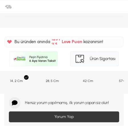
%5
125TL
Bu üründen anında
Love Puan
kazanırsın!
%5
14, 2 Cm
28, 5 Cm
42 Cm
57 C
Henüz yorum yapılmamış, ilk yorum yapan siz olun!
Yorum Yap