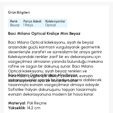
Ürün Bilgileri
Renk
Parça Adedi
Koleksiyonlar
Beyaz
1 Parça
Optical
Baci Milano Optical Kraliçe Mini Beyaz
Baci Milano Optical koleksiyonu, siyah ile beyaz
arasındaki güçlü kontrastı vurgulayarak geometrik
desenleriyle zarafet ve sürrealizmi bir araya getirir.
Koleksiyondaki renkler zarif bir ev dekorasyonu için
vazgeçilmez olmasının yanında bulunduğu mekana
rafine ve özgün bir dokunuş sunar. Baci Milano
Optical koleksiyonu, siyah beyaz renkleri ve
Baci Milano Optical Kraliçe Mini Beyaz,
minimalist çizgileriyle dikkat çekerken, evinizin
satrançseverler için şık bir hediye önerisi olabilecek
dekorasyonuna özel bir karakter katar.
tasarımıyla evinizin vazgeçilmezi olmaya adaydır.
Sofistike İtalyan dokunuşunu taşıyan tasarımıyla
evinizin dekorasyonuna modern bir hava katar.
Materyal:
Poli Reçine
Yükseklik:
14,2 cm