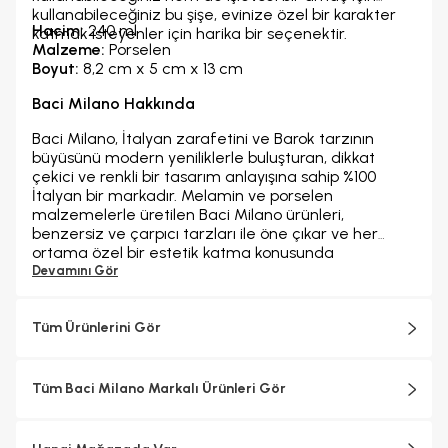
kullanabileceğiniz bu şişe, evinize özel bir karakter
Hacim:
240 ml
katmak isteyenler için harika bir seçenektir.
Malzeme:
Porselen
Boyut:
8,2 cm x 5 cm x 13 cm
Baci Milano Hakkında
Baci Milano, İtalyan zarafetini ve Barok tarzının
büyüsünü modern yeniliklerle buluşturan, dikkat
çekici ve renkli bir tasarım anlayışına sahip %100
İtalyan bir markadır. Melamin ve porselen
malzemelerle üretilen Baci Milano ürünleri,
benzersiz ve çarpıcı tarzları ile öne çıkar ve her
ortama özel bir estetik katma konusunda
iddialıdır.Baci Milano zengin koleksiyonlarıyla,
Devamını Gör
tabaklardan sürahilere, parfüm şişelerinden
tepsilere, bardaklardan kavanozlara, kesme
tahtalarından fincanlara kadar geniş bir ürün
Tüm Ürünlerini Gör
yelpazesine sahiptir. Baci Milano'nun ürünleri, evinizin
her köşesini tamamlamak için İtalyan zarafetini ve
canlılığını yansıttığı seçenekler sunar. Hem
Tüm Baci Milano Markalı Ürünleri Gör
geleneksel hem de çağdaş tasarımın en iyi yönlerini
bir araya getirerek, sofralarınıza ve yaşam
alanlarınıza benzersiz bir cazibe ve zarafet katar.