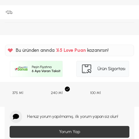
Bu üründen anında
%5
Love Puan
kazanırsın!
125TL
%5
375 Ml
240 Ml
100 Ml
Henüz yorum yapılmamış, ilk yorum yapan siz olun!
Yorum Yap