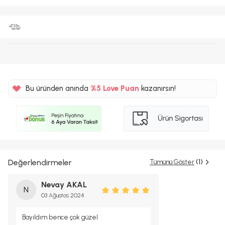
Bu üründen anında
%5
Love Puan
kazanırsın!
99TL
%5
Değerlendirmeler
Tümünü Göster
(1)
Nevay AKAL
N
03 Ağustos 2024
Bayıldım bence çok güzel