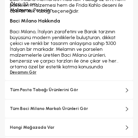
Ölçü:
32 cm
porselen malzemesi hem de Frida Kahlo deseni ile
Malzeme:
Porselen
özel bir kek tabağı seçeneğidir.
Baci Milano Hakkında
Baci Milano, İtalyan zarafetini ve Barok tarzının
büyüsünü modern yeniliklerle buluşturan, dikkat
çekici ve renkli bir tasarım anlayışına sahip %100
İtalyan bir markadır. Melamin ve porselen
malzemelerle üretilen Baci Milano ürünleri,
benzersiz ve çarpıcı tarzları ile öne çıkar ve her
ortama özel bir estetik katma konusunda
iddialıdır.Baci Milano zengin koleksiyonlarıyla,
Devamını Gör
tabaklardan sürahilere, parfüm şişelerinden
tepsilere, bardaklardan kavanozlara, kesme
tahtalarından fincanlara kadar geniş bir ürün
Tüm Pasta Tabağı Ürünlerini Gör
yelpazesine sahiptir. Baci Milano'nun ürünleri, evinizin
her köşesini tamamlamak için İtalyan zarafetini ve
canlılığını yansıttığı seçenekler sunar. Hem
Tüm Baci Milano Markalı Ürünleri Gör
geleneksel hem de çağdaş tasarımın en iyi yönlerini
bir araya getirerek, sofralarınıza ve yaşam
alanlarınıza benzersiz bir cazibe ve zarafet katar.
Hangi Mağazada Var