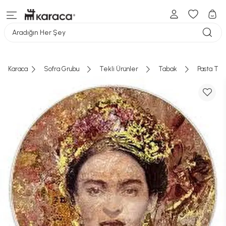
Aradığın Her Şey
Karaca
Sofra Grubu
Tekli Ürünler
Tabak
Pasta Tab