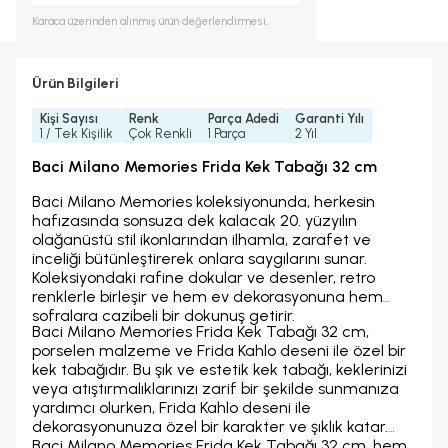
Karaca
üzerinden alınmış ürün değerlendirmesi.
Ürün Bilgileri
Kişi Sayısı
Renk
Parça Adedi
Garanti Yılı
1 / Tek Kişilik
Çok Renkli
1 Parça
2 Yıl
Baci Milano Memories Frida Kek Tabağı 32 cm
Baci Milano Memories koleksiyonunda, herkesin
hafızasında sonsuza dek kalacak 20. yüzyılın
olağanüstü stil ikonlarından ilhamla, zarafet ve
inceliği bütünleştirerek onlara saygılarını sunar.
Koleksiyondaki rafine dokular ve desenler, retro
renklerle birleşir ve hem ev dekorasyonuna hem
sofralara cazibeli bir dokunuş getirir.
Baci Milano Memories Frida Kek Tabağı 32 cm,
porselen malzeme ve Frida Kahlo deseni ile özel bir
kek tabağıdır. Bu şık ve estetik kek tabağı, keklerinizi
veya atıştırmalıklarınızı zarif bir şekilde sunmanıza
yardımcı olurken, Frida Kahlo deseni ile
dekorasyonunuza özel bir karakter ve şıklık katar.
Baci Milano Memories Frida Kek Tabağı 32 cm, hem