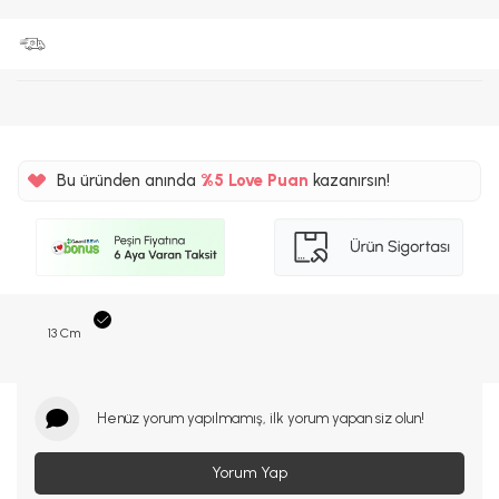
Bu üründen anında
%5
Love Puan
kazanırsın!
80TL
%5
13 Cm
Henüz yorum yapılmamış, ilk yorum yapan siz olun!
Yorum Yap