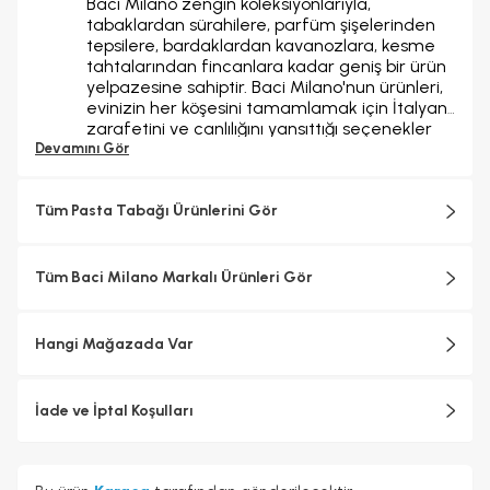
Baci Milano zengin koleksiyonlarıyla,
tabaklardan sürahilere, parfüm şişelerinden
tepsilere, bardaklardan kavanozlara, kesme
tahtalarından fincanlara kadar geniş bir ürün
yelpazesine sahiptir. Baci Milano'nun ürünleri,
evinizin her köşesini tamamlamak için İtalyan
zarafetini ve canlılığını yansıttığı seçenekler
sunar. Hem geleneksel hem de çağdaş
Devamını Gör
tasarımın en iyi yönlerini bir araya getirerek,
sofralarınıza ve yaşam alanlarınıza benzersiz
Tüm Pasta Tabağı Ürünlerini Gör
bir cazibe ve zarafet katar.
Tüm Baci Milano Markalı Ürünleri Gör
Hangi Mağazada Var
İade ve İptal Koşulları