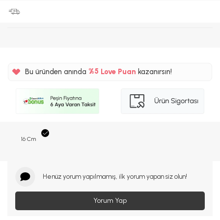
Bu üründen anında
%5
Love Puan
kazanırsın!
40TL
%5
16 Cm
Henüz yorum yapılmamış, ilk yorum yapan siz olun!
Yorum Yap