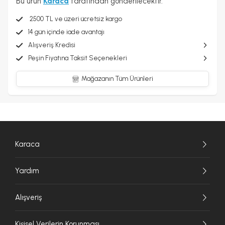
Bu ürün
Karaca
tarafından gönderilecektir.
2500 TL ve üzeri ücretsiz kargo
14 gün içinde iade avantajı
Alışveriş Kredisi
Peşin Fiyatına Taksit Seçenekleri
Mağazanın Tüm Ürünleri
Karaca
Yardım
Alışveriş
Kişisel Verilerin Korunması