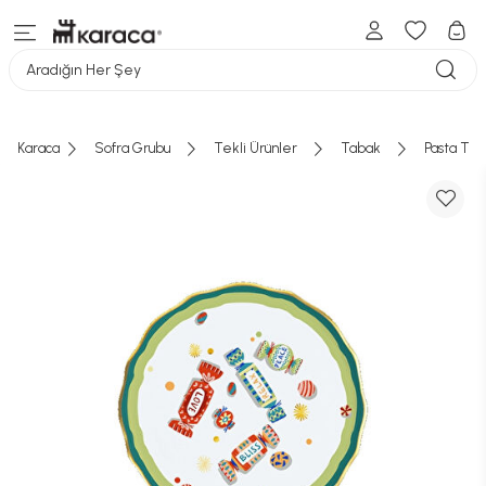
Aradığın Her Şey
Karaca
Sofra Grubu
Tekli Ürünler
Tabak
Pasta Tab