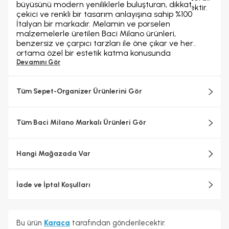
büyüsünü modern yeniliklerle buluşturan, dikkat
dokunuş eklemek için ideal bir dekoratif seçenektir.
çekici ve renkli bir tasarım anlayışına sahip %100
İtalyan bir markadır. Melamin ve porselen
Materyal:
Porselen
malzemelerle üretilen Baci Milano ürünleri,
Ölçü:
12 cm x 11,5 cm x 4 cm
benzersiz ve çarpıcı tarzları ile öne çıkar ve her
ortama özel bir estetik katma konusunda
iddialıdır.Baci Milano zengin koleksiyonlarıyla,
Devamını Gör
tabaklardan sürahilere, parfüm şişelerinden
tepsilere, bardaklardan kavanozlara, kesme
tahtalarından fincanlara kadar geniş bir ürün
Tüm Sepet-Organizer Ürünlerini Gör
yelpazesine sahiptir. Baci Milano'nun ürünleri, evinizin
her köşesini tamamlamak için İtalyan zarafetini ve
canlılığını yansıttığı seçenekler sunar. Hem
Tüm Baci Milano Markalı Ürünleri Gör
geleneksel hem de çağdaş tasarımın en iyi yönlerini
bir araya getirerek, sofralarınıza ve yaşam
alanlarınıza benzersiz bir cazibe ve zarafet katar.
Hangi Mağazada Var
İade ve İptal Koşulları
Bu ürün
Karaca
tarafından gönderilecektir.