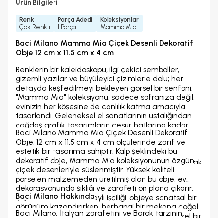
Ürün Bilgileri
Renk
Parça Adedi
Koleksiyonlar
Çok Renkli
1 Parça
Mamma Mia
Baci Milano Mamma Mia Çiçek Desenli Dekoratif
Obje 12 cm x 11,5 cm x 4 cm
Renklerin bir kaleidoskopu, ilgi çekici semboller,
gizemli yazılar ve büyüleyici çizimlerle dolu; her
detayda keşfedilmeyi bekleyen görsel bir senfoni.
"Mamma Mia" koleksiyonu, sadece sofranıza değil,
evinizin her köşesine de canlılık katma amacıyla
tasarlandı. Geleneksel el sanatlarının ustalığından
çağdaş grafik tasarımların cesur hatlarına kadar
Baci Milano Mamma Mia Çiçek Desenli Dekoratif
çeşitli etkenlerden ilham alan bu koleksiyon,
Obje, 12 cm x 11,5 cm x 4 cm ölçülerinde zarif ve
çeşitliliğe bir övgü niteliğindedir. Cesur ve karşı
estetik bir tasarıma sahiptir. Kalp şeklindeki bu
konulamaz renkler, her anı canlı bir deneyime
dekoratif obje, Mamma Mia koleksiyonunun özgün
dönüştürerek genç ve şenlikli bir atmosfer yaratmak
çiçek desenleriyle süslenmiştir. Yüksek kaliteli
için bir araya geliyor.
porselen malzemeden üretilmiş olan bu obje, ev
dekorasyonunda şıklığı ve zarafeti ön plana çıkarır.
Baci Milano Hakkında
Çiçek motiflerinin detaylı işçiliği, objeye sanatsal bir
görünüm kazandırırken, herhangi bir mekana doğal
Baci Milano, İtalyan zarafetini ve Barok tarzının
ve sıcak bir hava katar. Evinize veya ofisinize özel bir