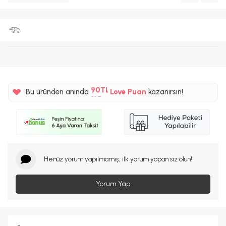
%5
90TL
Bu üründen anında
Love Puan
kazanırsın!
%5
Henüz yorum yapılmamış, ilk yorum yapan siz olun!
Yorum Yap