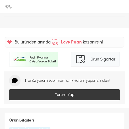
%5
110TL
Bu üründen anında
Love Puan
kazanırsın!
%5
Henüz yorum yapılmamış, ilk yorum yapan siz olun!
Yorum Yap
Ürün Bilgileri