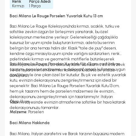
Renk
Parça Adedi
Kırmızı
1 Parça
Baci Milano Le Rouge Porselen Yuvarlak Kutu 13 cm
Baci Milano Le Rouge Koleksiyonu'nda kırmızı, sıcaklık, tutku ve
sofistike zevkin özgün bir birleşimini yansıtarak, bu özel
koleksiyonun merkezine yerleşir. Gelenekselliği çağdaşlıkla
kusursuz bir uyum içinde buluşturan kırmızı, adeta bu serinin
belirgin bir ana teması halini alır. Klasik "toile de jouy" deseni,
kendine özgü mirasıyla uyum içinde varlığını sürdürürken, renk
paletindeki kırmızı ve geometrik motiflerle bütünleşerek
Baci Milano Le Rouge Porselen Yuvarlak Kutu 13 cm, zarif İtalyan
koleksiyona benzersiz bir dokunuş katar. Bu tasarım, estetik zevk
tasarımı, porselen malzeme ve dekoratif amaçlı kullanıma uygun
ve detaylara verilen önemle, koleksiyonu adeta bir yıldıza
özellikleriyle öne çıkan özel bir kutudur. Bu şık ve estetik yuvarlak
dönüştürür.
kutu, evinizin dekorasyonunu zenginleştirmeniz için ideal bir
seçenektir. Baci Milano Le Rouge Porselen Yuvarlak Kutu 13 cm,
hem şık tasarımı hem de porselen malzemesi ile evinizin
dekorasyonunu zenginleştirmek için tasarlanmıştır. İtalyan
Ölçü:
13 cm
tasarımı sayesinde evinizin atmosferine sofistike bir hava katarak
dekorasyonunuzu tamamlar.
Malzeme:
Porselen
Baci Milano Hakkında
Baci Milano, İtalyan zarafetini ve Barok tarzının büyüsünü modern