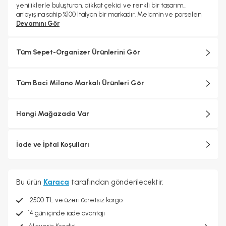
yeniliklerle buluşturan, dikkat çekici ve renkli bir tasarım
anlayışına sahip %100 İtalyan bir markadır. Melamin ve porselen
malzemelerle üretilen Baci Milano ürünleri, benzersiz ve çarpıcı
Devamını Gör
tarzları ile öne çıkar ve her ortama özel bir estetik katma
konusunda iddialıdır.Baci Milano zengin koleksiyonlarıyla,
tabaklardan sürahilere, parfüm şişelerinden tepsilere,
Tüm Sepet-Organizer Ürünlerini Gör
bardaklardan kavanozlara, kesme tahtalarından fincanlara kadar
geniş bir ürün yelpazesine sahiptir. Baci Milano'nun ürünleri,
evinizin her köşesini tamamlamak için İtalyan zarafetini ve
Tüm Baci Milano Markalı Ürünleri Gör
canlılığını yansıttığı seçenekler sunar. Hem geleneksel hem de
çağdaş tasarımın en iyi yönlerini bir araya getirerek, sofralarınıza
ve yaşam alanlarınıza benzersiz bir cazibe ve zarafet katar.
Hangi Mağazada Var
İade ve İptal Koşulları
Bu ürün
Karaca
tarafından gönderilecektir.
2500 TL ve üzeri ücretsiz kargo
14 gün içinde iade avantajı