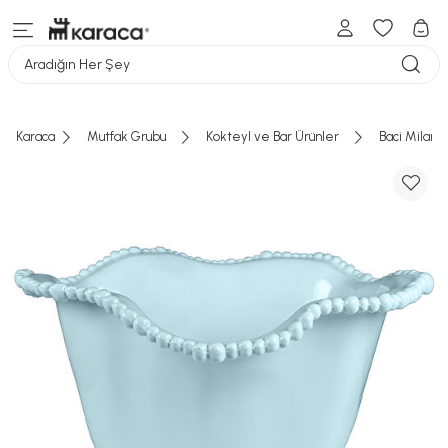
Aradığın Her Şey
Karaca
Mutfak Grubu
Kokteyl ve Bar Ürünler
Baci Milan