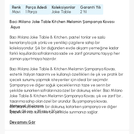
Renk
Parça Adedi
Koleksiyonlar
Garanti Yılı
Mavi
1 Parça
Joke Table
2 Yıl
Baci Milano Joke Table Kitchen Melamin Şampanya Kovası
Aqua
Baci Milano Joke Table & Kitchen, pastel tonlar ve süslü
kenarlarıyla çok yönlü ve yenilikçi çizgilere sahip bir
koleksiyondur. Şık bir düğünden evde akşam yemeğine kadar
farklı koşullarda sofralarınıza sade ve zarif görünümü taşıyıp her
zaman şaşırtmaya hazırdır.
Baci Milano Joke Table & Kitchen Melamin Şampanya Kovası,
estetik İtalyan tasarımı ve kullanışlı özellikleri ile şık ve pratik bir
içecek sunumu yapmak isteyenler için ideal bir seçimdir.
Şampanya ve diğer soğuk içeceklerinizi taze ve serin bir
şekilde sunarken sofralarınıza özel bir dokunuş ekler. Baci Milano
Joke Table & Kitchen Melamin Şampanya Kovası, şık ve zarif bir
tasarıma sahip olan özel bir üründür. Bu şampanya kovası,
Materyal:
Melamin
sofralarınıza estetik bir dokunuş katarken şampanya ve diğer
Boyut:
34 cm x 29 cm x 20 cm
içeceklerinizi sofistike bir şekilde sunmanızı sağlar.
Devamını Gör