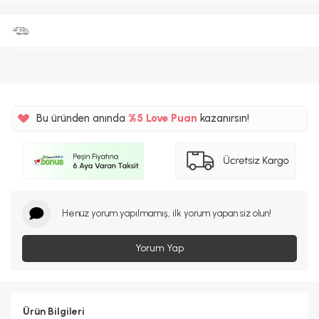
Bu üründen anında
%5
Love Puan
kazanırsın!
240TL
%5
Henüz yorum yapılmamış, ilk yorum yapan siz olun!
Yorum Yap
Ürün Bilgileri