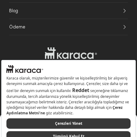
Blog
Ödeme
Websitesinde kullanılan bazı görseller yapay zekâ (AI) ile üretilmiştir.
Karaca.com © 2026 - Karaca Züccaciye A.Ş. Tüm hakları saklıdır.
4.799 TL
Sepete Ekle