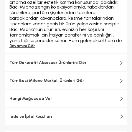
ortama özel bir estetik katma konusunda iddialıdır.
Baci Milano zengin koleksiyonlarıyla, tabaklardan
sürahilere, parfüm şişelerinden tepsilere,
bardaklardan kavanozlara, kesme tahtalarından
fincanlara kadar geniş bir ürün yelpazesine sahiptir.
Baci Milano'nun ürünleri, evinizin her köşesini
tamamlamak için İtalyan zarafetini ve canlılığını
yansıttığı seçenekler sunar. Hem geleneksel hem de
çağdaş tasarımın en iyi yönlerini bir araya getirerek,
Devamını Gör
sofralarınıza ve yaşam alanlarınıza benzersiz bir
cazibe ve zarafet katar.
Tüm Dekoratif Aksesuar Ürünlerini Gör
Tüm Baci Milano Markalı Ürünleri Gör
Hangi Mağazada Var
İade ve İptal Koşulları