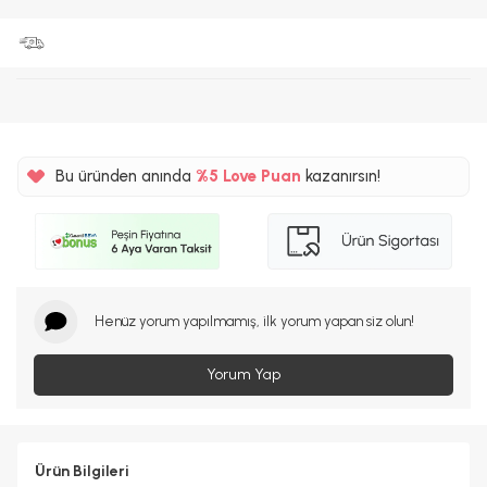
Bu üründen anında
%5
Love Puan
kazanırsın!
47TL
%5
Henüz yorum yapılmamış, ilk yorum yapan siz olun!
Yorum Yap
Ürün Bilgileri