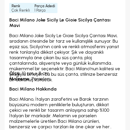
Renk
Parça Adedi
Çok Renkli
1 Parça
Baci Milano Joke Sicily Le Gioie Sicilya Çantası
Mavi
Baci Milano Joke Sicily Le Gioie Sicilya Çantası Mavi,
sıradanın ötesinde bir tarz ve kullanışlılık sunuyor. Bu
eşsiz süs, Sicilya'nın canlı ve renkli atmosferini yansıt
renk tonlarıyla dikkat çekiyor. Şık ve dayanıklı
tasarımıyla öne çıkan bu süs çanta, plaj
çantalarında, alışverişte veya günlük kullanımda
mükemmel bir seçenektir. Baci Milano'nun kalitesi ve
Ölçü:
10 cm x 8 cm
şıklığıyla birleşen bu bu süs çanta, stilinize benzersiz
Malzeme:
Porselen
bir dokunuş katacak.
Baci Milano Hakkında
Baci Milano, İtalyan zarafetini ve Barok tarzının
büyüsünü modern yeniliklerle buluşturan, dikkat
çekici ve renkli bir tasarım anlayışına sahip %100
İtalyan bir markadır. Melamin ve porselen
malzemelerle üretilen Baci Milano ürünleri,
benzersiz ve çarpıcı tarzları ile öne çıkar ve her