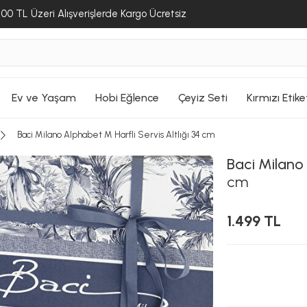
00 TL Üzeri Alışverişlerde Kargo Ücretsiz
Ev ve Yaşam
Hobi Eğlence
Çeyiz Seti
Kırmızı Etike
Baci Milano Alphabet M Harfli Servis Altlığı 34 cm
Baci Milano
cm
1.499 TL