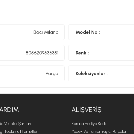
Baci Milano, İtalyan zarafetini ve Barok tarzının büyüsünü mode
tasarım anlayışına sahip %100 İtalyan bir markadır. Melamin v
benzersiz ve çarpıcı tarzları ile öne çıkar ve her ortama özel
zengin koleksiyonlarıyla, tabaklardan sürahilere, parfüm şiş
tahtalarından fincanlara kadar geniş bir ürün yelpazesine sahip
Baci Milano
Model No :
tamamlamak için İtalyan zarafetini ve canlılığını yansıttığ
tasarımın en iyi yönlerini bir araya getirerek, sofralarınıza 
katar.
8056209636351
Renk :
1 Parça
Koleksiyonlar :
ARDIM
ALIŞVERIŞ
de Ve İptal Şartları
Karaca Hediye Kartı
lgi Toplumu Hizmetleri
Yedek Ve Tamamlayıcı Parçalar