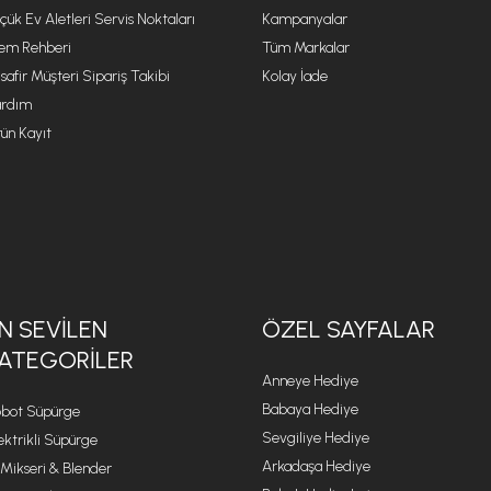
çük Ev Aletleri Servis Noktaları
Kampanyalar
lem Rehberi
Tüm Markalar
safir Müşteri Sipariş Takibi
Kolay İade
rdım
ün Kayıt
N SEVILEN
ÖZEL SAYFALAR
ATEGORILER
Anneye Hediye
Babaya Hediye
bot Süpürge
Sevgiliye Hediye
ektrikli Süpürge
Arkadaşa Hediye
 Mikseri & Blender