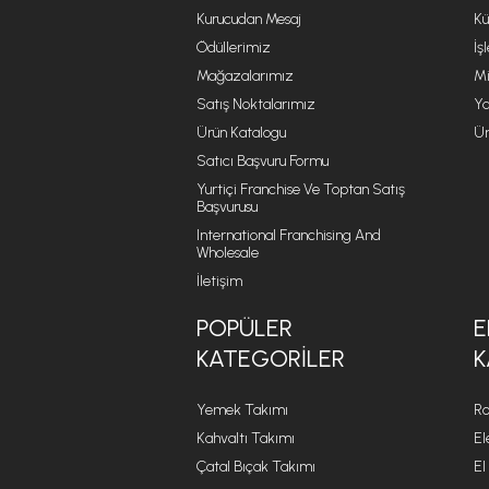
Kurucudan Mesaj
Kü
Ödüllerimiz
İş
Mağazalarımız
Mi
Satış Noktalarımız
Ya
Ürün Katalogu
Ür
Satıcı Başvuru Formu
Yurtiçi Franchise Ve Toptan Satış
Başvurusu
International Franchising And
Wholesale
İletişim
POPÜLER
E
KATEGORILER
K
Yemek Takımı
Ro
Kahvaltı Takımı
El
Çatal Bıçak Takımı
El