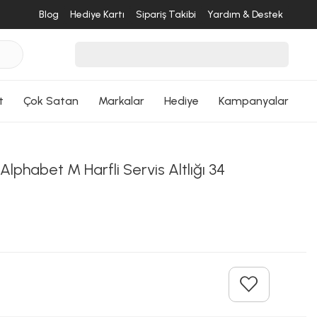
Blog
Hediye Kartı
Sipariş Takibi
Yardım & Destek
t
Çok Satan
Markalar
Hediye
Kampanyalar
Alphabet M Harfli Servis Altlığı 34