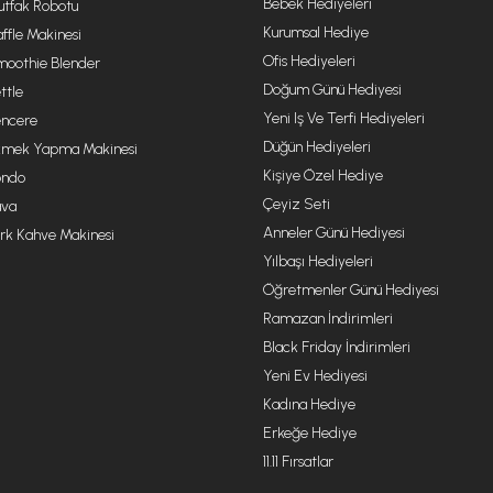
Bebek Hediyeleri
tfak Robotu
Kurumsal Hediye
ffle Makinesi
Ofis Hediyeleri
oothie Blender
Doğum Günü Hediyesi
ttle
Yeni Iş Ve Terfi Hediyeleri
ncere
Düğün Hediyeleri
mek Yapma Makinesi
Kişiye Özel Hediye
ondo
Çeyiz Seti
va
Anneler Günü Hediyesi
rk Kahve Makinesi
Yılbaşı Hediyeleri
Öğretmenler Günü Hediyesi
Ramazan İndirimleri
Black Friday İndirimleri
Yeni Ev Hediyesi
Kadına Hediye
Erkeğe Hediye
11.11 Fırsatlar