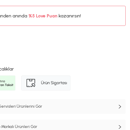
%5
ünden anında
Love Puan
kazanırsın!
75TL
%5
calıklar
rvisleri Ürünlerini Gör
 Markalı Ürünleri Gör