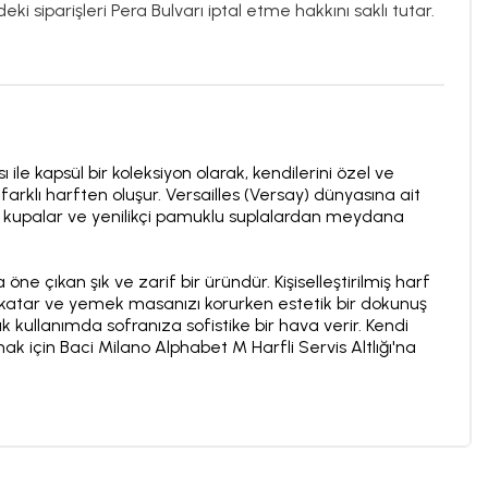
ki siparişleri Pera Bulvarı iptal etme hakkını saklı tutar.
ile kapsül bir koleksiyon olarak, kendilerini özel ve
farklı harften oluşur. Versailles (Versay) dünyasına ait
len kupalar ve yenilikçi pamuklu suplalardan meydana
 öne çıkan şık ve zarif bir üründür. Kişiselleştirilmiş harf
 katar ve yemek masanızı korurken estetik bir dokunuş
 kullanımda sofranıza sofistike bir hava verir. Kendi
ak için Baci Milano Alphabet M Harfli Servis Altlığı'na