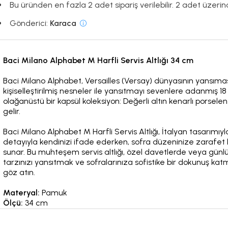
Bu üründen en fazla 2 adet sipariş verilebilir. 2 adet üzerinde
Gönderici:
Karaca
Baci Milano Alphabet M Harfli Servis Altlığı 34 cm
Baci Milano Alphabet, Versailles (Versay) dünyasının yansıması 
kişiselleştirilmiş nesneler ile yansıtmayı sevenlere adanmış 18 
olağanüstü bir kapsül koleksiyon: Değerli altın kenarlı porse
gelir.
Baci Milano Alphabet M Harfli Servis Altlığı, İtalyan tasarımıyla
detayıyla kendinizi ifade ederken, sofra düzeninize zarafet
sunar. Bu muhteşem servis altlığı, özel davetlerde veya günlük
tarzınızı yansıtmak ve sofralarınıza sofistike bir dokunuş katm
göz atın.
Materyal:
Pamuk
Ölçü:
34 cm
Baci Milano Hakkında