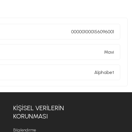
rn yeniliklerle buluşturan, dikkat çekici ve renkli bir
e porselen malzemelerle üretilen Baci Milano ürünleri,
 bir estetik katma konusunda iddialıdır. Baci Milano
elerinden tepsilere, bardaklardan kavanozlara, kesme
tir. Baci Milano'nun ürünleri, evinizin her köşesini
000001000156096001
ı seçenekler sunar. Hem geleneksel hem de çağdaş
ve yaşam alanlarınıza benzersiz bir cazibe ve zarafet
Mavi
Alphabet
KIŞISEL VERILERIN
KORUNMASI
Bilgilendirme