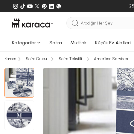
25
Kategoriler
Sofra
Mutfak
Küçük Ev Aletleri
Karaca
Sofra Grubu
Sofra Tekstili
Amerikan Servisleri