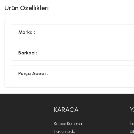
Ürün Özellikleri
Marka :
Barkod :
Parça Adedi :
KARACA
Y
Karaca Kurumsal
İa
Hakkımızda
Bi