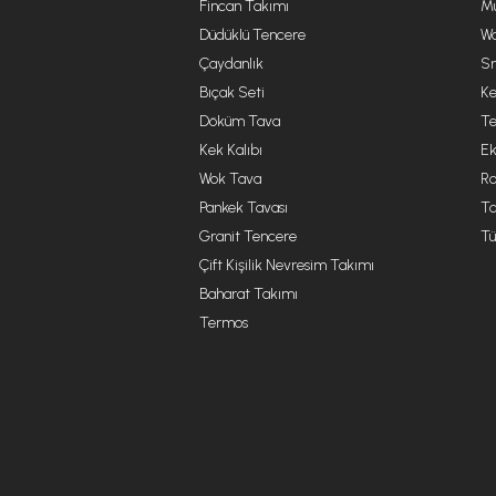
Fincan Takımı
Mu
Düdüklü Tencere
Wa
Çaydanlık
Sm
Bıçak Seti
Ke
Döküm Tava
Te
Kek Kalıbı
Ek
Wok Tava
R
Pankek Tavası
Ta
Granit Tencere
Tü
Çift Kişilik Nevresim Takımı
Baharat Takımı
Termos