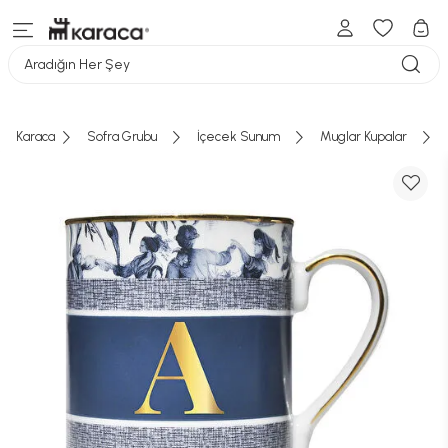
Aradığın Her Şey
Karaca
Sofra Grubu
İçecek Sunum
Muglar Kupalar