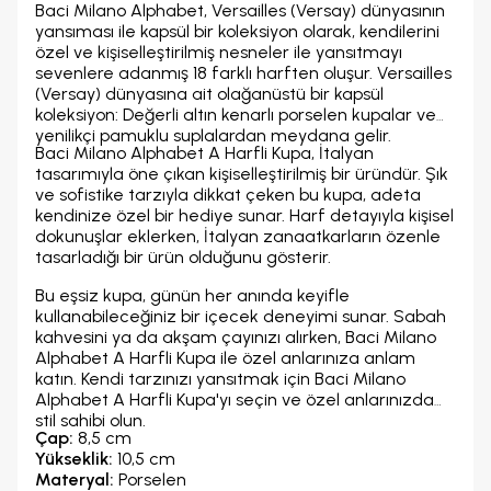
Baci Milano Alphabet, Versailles (Versay) dünyasının
yansıması ile kapsül bir koleksiyon olarak, kendilerini
özel ve kişiselleştirilmiş nesneler ile yansıtmayı
sevenlere adanmış 18 farklı harften oluşur. Versailles
(Versay) dünyasına ait olağanüstü bir kapsül
koleksiyon: Değerli altın kenarlı porselen kupalar ve
yenilikçi pamuklu suplalardan meydana gelir.
Baci Milano Alphabet A Harfli Kupa, İtalyan
tasarımıyla öne çıkan kişiselleştirilmiş bir üründür. Şık
ve sofistike tarzıyla dikkat çeken bu kupa, adeta
kendinize özel bir hediye sunar. Harf detayıyla kişisel
dokunuşlar eklerken, İtalyan zanaatkarların özenle
tasarladığı bir ürün olduğunu gösterir.
Bu eşsiz kupa, günün her anında keyifle
kullanabileceğiniz bir içecek deneyimi sunar. Sabah
kahvesini ya da akşam çayınızı alırken, Baci Milano
Alphabet A Harfli Kupa ile özel anlarınıza anlam
katın. Kendi tarzınızı yansıtmak için Baci Milano
Alphabet A Harfli Kupa'yı seçin ve özel anlarınızda
stil sahibi olun.
Çap:
8,5 cm
Yükseklik:
10,5 cm
Materyal:
Porselen