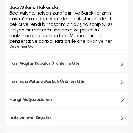
Baci Milano Hakkında
Baci Milano, İtalyan zarafetini ve Barok tarzının
büyüsünü modern yeniliklerle buluşturan, dikkat
çekici ve renkli bir tasarım anlayışına sahip %100
İtalyan bir markadır. Melamin ve porselen
malzemelerle üretilen Baci Milano ürünleri,
benzersiz ve çarpıcı tarzları ile öne çıkar ve her
ortama özel bir estetik katma konusunda iddialıdır.
Devamını Gör
Baci Milano zengin koleksiyonlarıyla, tabaklardan
sürahilere, parfüm şişelerinden tepsilere,
bardaklardan kavanozlara, kesme tahtalarından
Tüm Muglar Kupalar Ürünlerini Gör
fincanlara kadar geniş bir ürün yelpazesine sahiptir.
Baci Milano'nun ürünleri, evinizin her köşesini
tamamlamak için İtalyan zarafetini ve canlılığını
Tüm Baci Milano Markalı Ürünleri Gör
yansıttığı seçenekler sunar. Hem geleneksel hem de
çağdaş tasarımın en iyi yönlerini bir araya getirerek,
sofralarınıza ve yaşam alanlarınıza benzersiz bir
Hangi Mağazada Var
cazibe ve zarafet katar.
İade ve İptal Koşulları