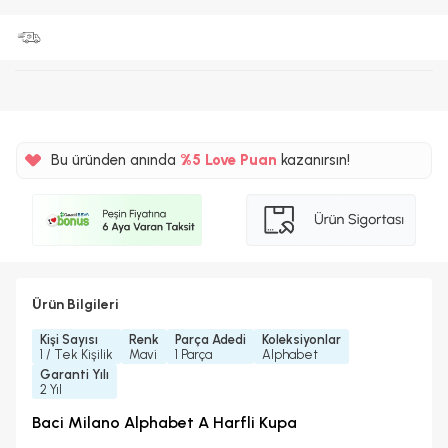
Bu üründen anında
%5
Love Puan
kazanırsın!
75TL
%5
Ürün Bilgileri
Kişi Sayısı
Renk
Parça Adedi
Koleksiyonlar
1 / Tek Kişilik
Mavi
1 Parça
Alphabet
Garanti Yılı
2 Yıl
Baci Milano Alphabet A Harfli Kupa