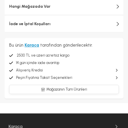
arabuluculuk sağlanarak her biri için katı kalite standartları
Hangi Mağazada Var
uygulanmaktadır.
İade ve İptal Koşulları
Bu ürün
Karaca
tarafından gönderilecektir.
2500 TL ve üzeri ücretsiz kargo
14 gün içinde iade avantajı
Alışveriş Kredisi
Peşin Fiyatına Taksit Seçenekleri
Mağazanın Tüm Ürünleri
Karaca