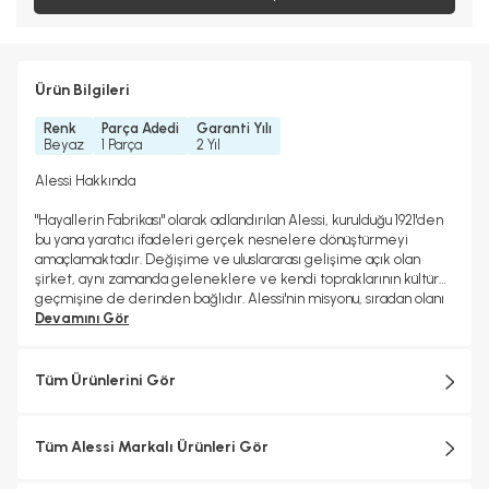
Ürün Bilgileri
Renk
Parça Adedi
Garanti Yılı
Beyaz
1 Parça
2 Yıl
Alessi Hakkında
"Hayallerin Fabrikası" olarak adlandırılan Alessi, kurulduğu 1921'den
bu yana yaratıcı ifadeleri gerçek nesnelere dönüştürmeyi
amaçlamaktadır. Değişime ve uluslararası gelişime açık olan
şirket, aynı zamanda geleneklere ve kendi topraklarının kültürel
geçmişine de derinden bağlıdır. Alessi'nin misyonu, sıradan olanı
olağanüstü kılarken estetik, işlevsellik ve kalitenin kültürel ve
Devamını Gör
duygusal bir boyutta dengesini bulduğu, hem büyüleyen hem de
şaşırtan günlük nesneler yaratmaktır.
Tüm Ürünlerini Gör
Alessi objelerinin çoğu metallerin soğuk işlemden geçirilmesiyle
ve bugün bile Crusinallo, Omegna'daki fabrikada son derece
yetenekli ustalar tarafından İtalya'da üretilmektedir. Tasarım
Tüm Alessi Markalı Ürünleri Gör
sürecinde endüstriyel üretimin teknolojik karmaşıklığı ile
zanaatkârlığa özgü ayrıntılara gösterilen özen arasında sürekli bir