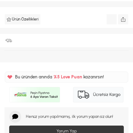
Ürün Özellikleri
Bu üründen anında
%5
Love Puan
kazanırsın!
250TL
%5
Henüz yorum yapılmamış, ilk yorum yapan siz olun!
Yorum Yap