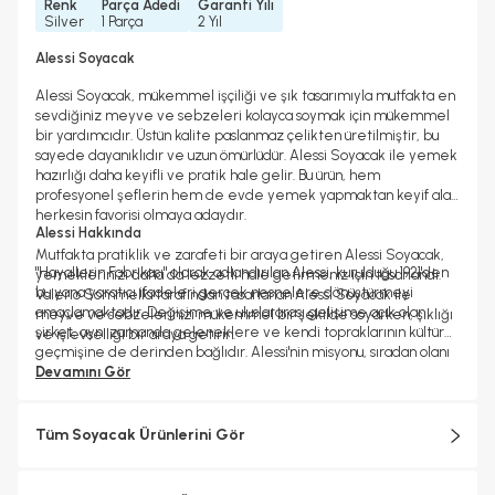
Renk
Parça Adedi
Garanti Yılı
Silver
1 Parça
2 Yıl
Alessi Soyacak
Alessi Soyacak, mükemmel işçiliği ve şık tasarımıyla mutfakta en
sevdiğiniz meyve ve sebzeleri kolayca soymak için mükemmel
bir yardımcıdır. Üstün kalite paslanmaz çelikten üretilmiştir, bu
sayede dayanıklıdır ve uzun ömürlüdür. Alessi Soyacak ile yemek
hazırlığı daha keyifli ve pratik hale gelir. Bu ürün, hem
profesyonel şeflerin hem de evde yemek yapmaktan keyif alan
herkesin favorisi olmaya adaydır.
Alessi Hakkında
Mutfakta pratiklik ve zarafeti bir araya getiren Alessi Soyacak,
"Hayallerin Fabrikası" olarak adlandırılan Alessi, kurulduğu 1921'den
yemeklerinizi daha da lezzetli hale getirmeniz için tasarlandı.
bu yana yaratıcı ifadeleri gerçek nesnelere dönüştürmeyi
Valerio Sommella tarafından tasarlanan Alessi Soyacak ile
amaçlamaktadır. Değişime ve uluslararası gelişime açık olan
meyve ve sebzelerinizi mükemmel bir şekilde soyarken, şıklığı
şirket, aynı zamanda geleneklere ve kendi topraklarının kültürel
ve işlevselliği bir araya getirin.
geçmişine de derinden bağlıdır. Alessi'nin misyonu, sıradan olanı
olağanüstü kılarken estetik, işlevsellik ve kalitenin kültürel ve
Devamını Gör
Ölçü:
6,5 cm x 6 cm x 3 cm
duygusal bir boyutta dengesini bulduğu, hem büyüleyen hem de
Materyal:
18/10 paslanmaz çelik
şaşırtan günlük nesneler yaratmaktır.
Tüm Soyacak Ürünlerini Gör
Alessi objelerinin çoğu metallerin soğuk işlemden geçirilmesiyle
ve bugün bile Crusinallo, Omegna'daki fabrikada son derece
yetenekli ustalar tarafından İtalya'da üretilmektedir. Tasarım