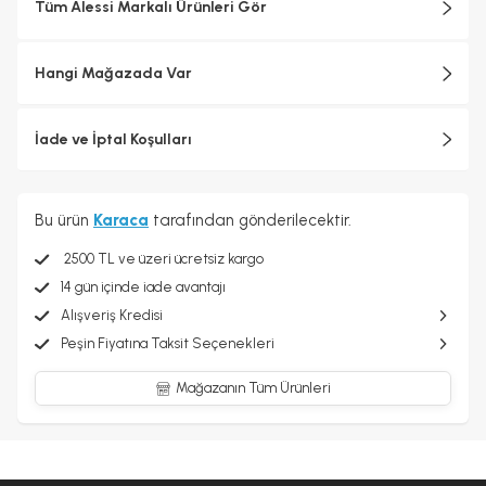
Tüm Alessi Markalı Ürünleri Gör
sürecinde endüstriyel üretimin teknolojik karmaşıklığı ile
zanaatkârlığa özgü ayrıntılara gösterilen özen arasında sürekli bir
arabuluculuk sağlanarak her biri için katı kalite standartları
Hangi Mağazada Var
uygulanmaktadır.
İade ve İptal Koşulları
Bu ürün
Karaca
tarafından gönderilecektir.
2500 TL ve üzeri ücretsiz kargo
14 gün içinde iade avantajı
Alışveriş Kredisi
Peşin Fiyatına Taksit Seçenekleri
Mağazanın Tüm Ürünleri