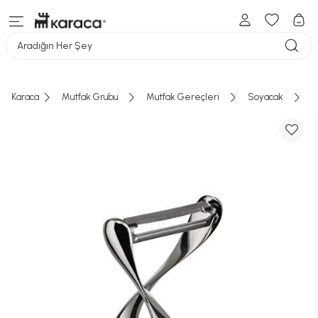
Aradığın Her Şey
Karaca
Mutfak Grubu
Mutfak Gereçleri
Soyacak
A