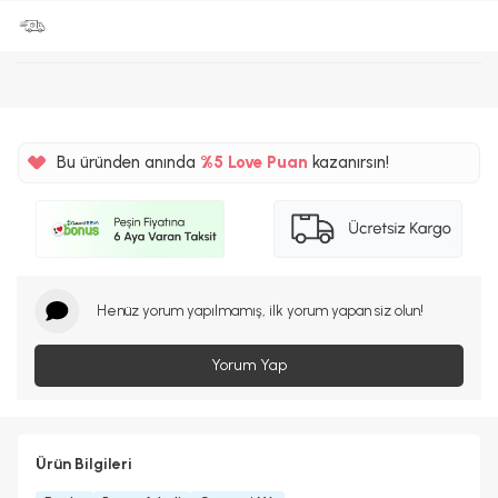
Bu üründen anında
%5
Love Puan
kazanırsın!
135TL
%5
Henüz yorum yapılmamış, ilk yorum yapan siz olun!
Yorum Yap
Ürün Bilgileri