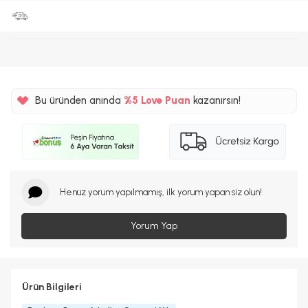
Bu üründen anında
%5
Love Puan
kazanırsın!
580TL
%5
Henüz yorum yapılmamış, ilk yorum yapan siz olun!
Yorum Yap
Ürün Bilgileri