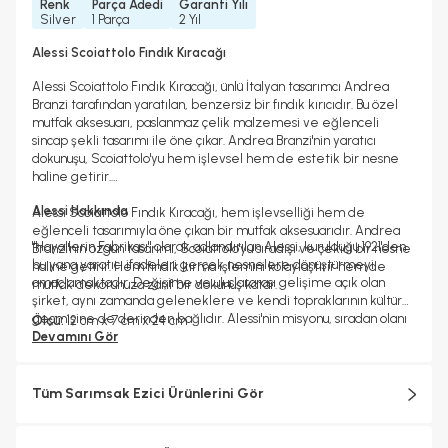
Renk
Parça Adedi
Garanti Yılı
Silver
1 Parça
2 Yıl
Alessi Scoiattolo Fındık Kıracağı
Alessi Scoiattolo Fındık Kıracağı, ünlü İtalyan tasarımcı Andrea
Branzi tarafından yaratılan, benzersiz bir fındık kırıcıdır. Bu özel
mutfak aksesuarı, paslanmaz çelik malzemesi ve eğlenceli
sincap şekli tasarımı ile öne çıkar. Andrea Branzi'nin yaratıcı
dokunuşu, Scoiattolo'yu hem işlevsel hem de estetik bir nesne
haline getirir.
Alessi Hakkında
Alessi Scoiattolo Fındık Kıracağı, hem işlevselliği hem de
eğlenceli tasarımıyla öne çıkan bir mutfak aksesuarıdır. Andrea
"Hayallerin Fabrikası" olarak adlandırılan Alessi, kurulduğu 1921'den
Branzi'nin özgün tasarımı, Scoiattolo'yu sıradışı ve çekici bir nesne
bu yana yaratıcı ifadeleri gerçek nesnelere dönüştürmeyi
haline getirir. Hem fındık kırma işlemini kolaylaştırır hem de
amaçlamaktadır. Değişime ve uluslararası gelişime açık olan
mutfak dekorunuza zarif bir dokunuş katar.
şirket, aynı zamanda geleneklere ve kendi topraklarının kültürel
geçmişine de derinden bağlıdır. Alessi'nin misyonu, sıradan olanı
Ölçü:
12 cm x 7 cm x 24 cm
olağanüstü kılarken estetik, işlevsellik ve kalitenin kültürel ve
Devamını Gör
Materyal:
18/10 paslanmaz çelik, ahşap
duygusal bir boyutta dengesini bulduğu, hem büyüleyen hem de
şaşırtan günlük nesneler yaratmaktır.
Tüm Sarımsak Ezici Ürünlerini Gör
Alessi objelerinin çoğu metallerin soğuk işlemden geçirilmesiyle
ve bugün bile Crusinallo, Omegna'daki fabrikada son derece
yetenekli ustalar tarafından İtalya'da üretilmektedir. Tasarım