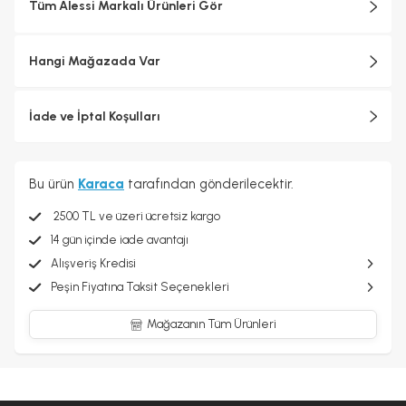
Tüm Alessi Markalı Ürünleri Gör
sürecinde endüstriyel üretimin teknolojik karmaşıklığı ile
zanaatkârlığa özgü ayrıntılara gösterilen özen arasında sürekli bir
arabuluculuk sağlanarak her biri için katı kalite standartları
Hangi Mağazada Var
uygulanmaktadır.
İade ve İptal Koşulları
Bu ürün
Karaca
tarafından gönderilecektir.
2500 TL ve üzeri ücretsiz kargo
14 gün içinde iade avantajı
Alışveriş Kredisi
Peşin Fiyatına Taksit Seçenekleri
Mağazanın Tüm Ürünleri