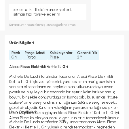
cok estetik, 1 lt aldim ancak yeterli,
isitmasi hizli tavsiye ederim
Karaca
üzerinden alınmış ürün değerlendirmesi.
Ürün Bilgileri
Renk
Parça Adedi
Koleksiyonlar
Garanti Yılı
Gri
1 Parça
Plisse
2 Yıl
Alessi Plisse Elektrikli Kettle 1 L Gri
Michele De Lucchi tarafından tasarlanan Alessi Plisse Elektrikli
Kettle 1 L Gri, işlevsel yönlerini, yaratıcısının mimari geçmişinin
yanı sıra el sanatlarına ve heykele olan tutkusunu ortaya koyan
plastik ve büyüleyici bir tasarımla birleştirir. Kalın bir kıvrımın üç
boyutlu bir şekle dönüştürdüğü bir kumaş gibi, bu su ısıtıcısı "haute
couture" bir elbiseyi andırır, mutfağınızın üstünde sergilenecek
güzel bir objedir. Kullanım kolaylığının yanı sıra mutfağınıza şık bir
Ürün Özellikleri:
dokunuş yapmanızı sağlayan Alessi Plisse Elektrikli Kettle 1 L Gri'yi,
Alessi Plisse koleksiyonundaki diğer ürünlerle tamamlayabilirsiniz.
Michele De Lucchi tarafından 2018 yılında tasarlanan Alessi Plisse
Elektrikli Kettle 1 L Gri yüksek dirençli termoplastik reçineden