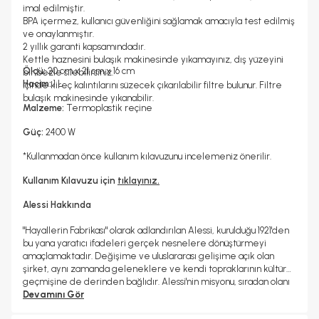
imal edilmiştir.
BPA içermez, kullanıcı güvenliğini sağlamak amacıyla test edilmiş
ve onaylanmıştır.
2 yıllık garanti kapsamındadır.
Kettle haznesini bulaşık makinesinde yıkamayınız, dış yüzeyini
Ölçü:
20 cm x 21 cm x 16 cm
bir bezle silebilirsiniz.
Hacim:
1 L
İçinde kireç kalıntılarını süzecek çıkarılabilir filtre bulunur. Filtre
bulaşık makinesinde yıkanabilir.
Malzeme:
Termoplastik reçine
Güç:
2400 W
*Kullanmadan önce kullanım kılavuzunu incelemeniz önerilir.
Kullanım Kılavuzu için
tıklayınız.
Alessi Hakkında
"Hayallerin Fabrikası" olarak adlandırılan Alessi, kurulduğu 1921'den
bu yana yaratıcı ifadeleri gerçek nesnelere dönüştürmeyi
amaçlamaktadır. Değişime ve uluslararası gelişime açık olan
şirket, aynı zamanda geleneklere ve kendi topraklarının kültürel
geçmişine de derinden bağlıdır. Alessi'nin misyonu, sıradan olanı
olağanüstü kılarken estetik, işlevsellik ve kalitenin kültürel ve
Devamını Gör
duygusal bir boyutta dengesini bulduğu, hem büyüleyen hem de