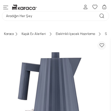
Aradığın Her Şey
Karaca
Küçük Ev Aletleri
Elektrikli İçecek Hazırlama
Su Is