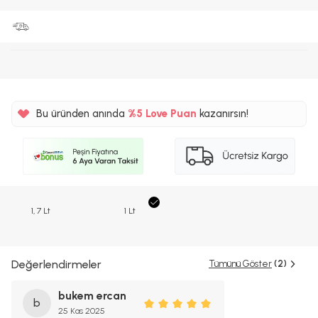
Bu üründen anında
%5
Love Puan
kazanırsın!
340TL
%5
1, 7 Lt
1 Lt
Değerlendirmeler
Tümünü Göster
(2)
bukem ercan
b
25 Kas 2025