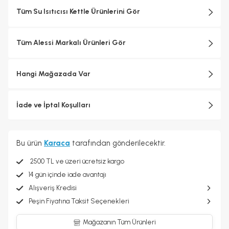
şaşırtan günlük nesneler yaratmaktır.
Tüm Su Isıtıcısı Kettle Ürünlerini Gör
Alessi objelerinin çoğu metallerin soğuk işlemden geçirilmesiyle
ve bugün bile Crusinallo, Omegna'daki fabrikada son derece
yetenekli ustalar tarafından İtalya'da üretilmektedir. Tasarım
Tüm Alessi Markalı Ürünleri Gör
sürecinde endüstriyel üretimin teknolojik karmaşıklığı ile
zanaatkârlığa özgü ayrıntılara gösterilen özen arasında sürekli bir
arabuluculuk sağlanarak her biri için katı kalite standartları
Hangi Mağazada Var
uygulanmaktadır.
İade ve İptal Koşulları
Bu ürün
Karaca
tarafından gönderilecektir.
2500 TL ve üzeri ücretsiz kargo
14 gün içinde iade avantajı
Alışveriş Kredisi
Peşin Fiyatına Taksit Seçenekleri
Mağazanın Tüm Ürünleri