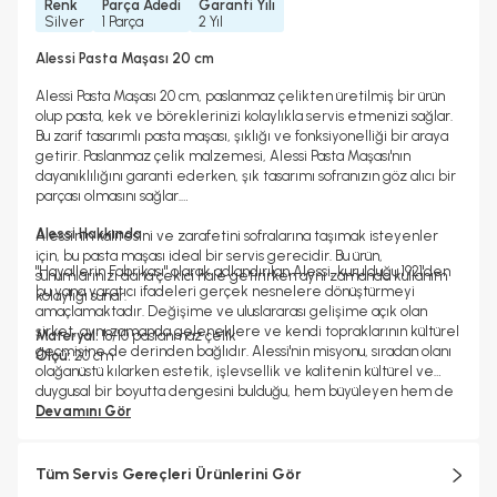
Renk
Parça Adedi
Garanti Yılı
Silver
1 Parça
2 Yıl
Alessi Pasta Maşası 20 cm
Alessi Pasta Maşası 20 cm, paslanmaz çelikten üretilmiş bir ürün
olup pasta, kek ve böreklerinizi kolaylıkla servis etmenizi sağlar.
Bu zarif tasarımlı pasta maşası, şıklığı ve fonksiyonelliği bir araya
getirir. Paslanmaz çelik malzemesi, Alessi Pasta Maşası'nın
dayanıklılığını garanti ederken, şık tasarımı sofranızın göz alıcı bir
parçası olmasını sağlar.
Alessi Hakkında
Alessi'nin kalitesini ve zarafetini sofralarına taşımak isteyenler
için, bu pasta maşası ideal bir servis gerecidir. Bu ürün,
"Hayallerin Fabrikası" olarak adlandırılan Alessi, kurulduğu 1921'den
sunumlarınızı daha çekici hale getirirken aynı zamanda kullanım
bu yana yaratıcı ifadeleri gerçek nesnelere dönüştürmeyi
kolaylığı sunar.
amaçlamaktadır. Değişime ve uluslararası gelişime açık olan
şirket, aynı zamanda geleneklere ve kendi topraklarının kültürel
Materyal:
18/10 paslanmaz çelik
geçmişine de derinden bağlıdır. Alessi'nin misyonu, sıradan olanı
Ölçü:
20 cm
olağanüstü kılarken estetik, işlevsellik ve kalitenin kültürel ve
duygusal bir boyutta dengesini bulduğu, hem büyüleyen hem de
şaşırtan günlük nesneler yaratmaktır.
Devamını Gör
Alessi objelerinin çoğu metallerin soğuk işlemden geçirilmesiyle
ve bugün bile Crusinallo, Omegna'daki fabrikada son derece
Tüm Servis Gereçleri Ürünlerini Gör
yetenekli ustalar tarafından İtalya'da üretilmektedir. Tasarım