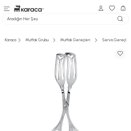
Aradığın Her Şey
Karaca
Mutfak Grubu
Mutfak Gereçleri
Servis Gereçler