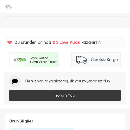
Bu üründen anında
%5
Love Puan
kazanırsın!
185TL
%5
Henüz yorum yapılmamış, ilk yorum yapan siz olun!
Yorum Yap
Ürün Bilgileri