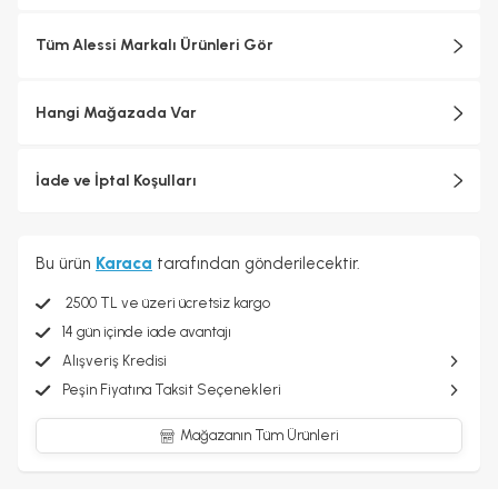
sürecinde endüstriyel üretimin teknolojik karmaşıklığı ile
zanaatkârlığa özgü ayrıntılara gösterilen özen arasında sürekli bir
Tüm Alessi Markalı Ürünleri Gör
arabuluculuk sağlanarak her biri için katı kalite standartları
uygulanmaktadır.
Hangi Mağazada Var
İade ve İptal Koşulları
Bu ürün
Karaca
tarafından gönderilecektir.
2500 TL ve üzeri ücretsiz kargo
14 gün içinde iade avantajı
Alışveriş Kredisi
Peşin Fiyatına Taksit Seçenekleri
Mağazanın Tüm Ürünleri