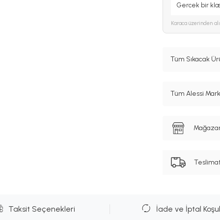
Gercek bir kla
Karaca
üzerinden al
Tüm Sıkacak Ürü
Tüm Alessi Marka
Mağazanı
Teslima
Taksit Seçenekleri
İade ve İptal Koşul