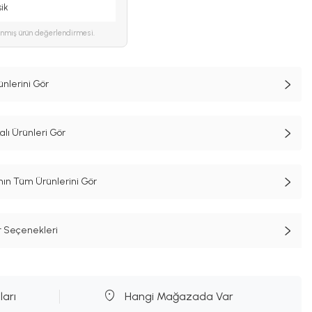
sik
ınmış ürün değerlendirmesi.
nlerini Gör
lı Ürünleri Gör
n Tüm Ürünlerini Gör
t Seçenekleri
ları
Hangi Mağazada Var