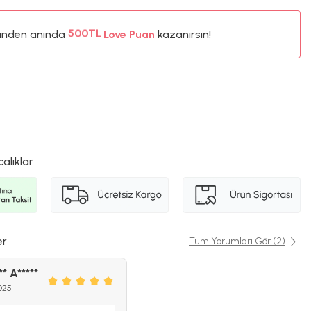
ünden anında
%5
Love Puan
kazanırsın!
500TL
%5
calıklar
er
Tüm Yorumları Gör (2)
** A*****
2025