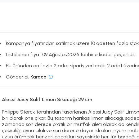
Kampanya fiyatından satılmak üzere 10 adetten fazla stok
Listelenen fiyat 09 Ağustos 2026 tarihine kadar geçerlidir.
Bu üründen en fazla 2 adet sipariş verilebilir. 2 adet üzerinde
Gönderici:
Karaca
Alessi Juicy Salif Limon Sıkacağı 29 cm
Philippe Starck tarafından tasarlanan Alessi Juicy Salif Lim
biri olarak öne çıkar. Bu tasarım harikası limon sıkacağı, sa
zamanda son derece pratik bir mutfak aleti olarak da kendini k
çekiciliği, ayna cilalı ve son derece dayanıklı alüminyum ma
uzun örümcek benzeri bacakları sayesinde her tür bardağı altı