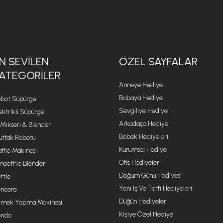
N SEVILEN
ÖZEL SAYFALAR
ATEGORILER
Anneye Hediye
Babaya Hediye
bot Süpürge
Sevgiliye Hediye
ektrikli Süpürge
Arkadaşa Hediye
 Mikseri & Blender
Bebek Hediyeleri
tfak Robotu
Kurumsal Hediye
ffle Makinesi
Ofis Hediyeleri
oothie Blender
Doğum Günü Hediyesi
ttle
Yeni Iş Ve Terfi Hediyeleri
ncere
Düğün Hediyeleri
mek Yapma Makinesi
Kişiye Özel Hediye
ondo