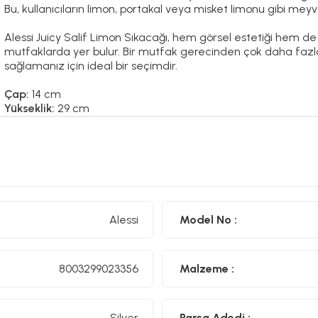
Bu, kullanıcıların limon, portakal veya misket limonu gibi meyv
Alessi Juicy Salif Limon Sıkacağı, hem görsel estetiği hem de i
mutfaklarda yer bulur. Bir mutfak gerecinden çok daha fazla
sağlamanız için ideal bir seçimdir.
Çap:
14 cm
Yükseklik:
29 cm
Materyal:
Alüminyum kaplama
Alessi Hakkında
"Hayallerin Fabrikası" olarak adlandırılan Alessi, kurulduğu 19
dönüştürmeyi amaçlar. Değişime ve uluslararası gelişime açı
topraklarının kültürel geçmişine de derinden bağlıdır. Alessi'n
Alessi
Model No :
işlevsellik ve kalitenin kültürel ve duygusal bir boyutta den
nesneler yaratmaktır.
Alessi objelerinin çoğu metallerin soğuk işlemden geçirilmes
8003299023356
Malzeme :
son derece yetenekli ustalar tarafından İtalya'da üretilir. Ta
karmaşıklığı ile zanaatkârlığa özgü ayrıntılara gösterilen öze
için katı kalite standartları uygulanır.
Silver
Parça Adedi :