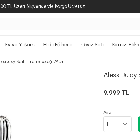
00 TL Üzeri Alışverişlerde Kargo Ücretsiz
SEPETE GİT
SEPETE GİT
SEPETE GİT
Ev ve Yaşam
Hobi Eğlence
Çeyiz Seti
Kırmızı Etike
essi Juicy Salif Limon Sıkacağı 29 cm
Alessi
Juicy 
9.999 TL
Adet