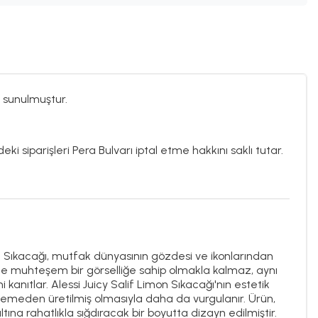
 sunulmuştur.
ki siparişleri Pera Bulvarı iptal etme hakkını saklı tutar.
on Sıkacağı, mutfak dünyasının gözdesi ve ikonlarından
dece muhteşem bir görselliğe sahip olmakla kalmaz, aynı
anıtlar. Alessi Juicy Salif Limon Sıkacağı'nın estetik
lzemeden üretilmiş olmasıyla daha da vurgulanır. Ürün,
na rahatlıkla sığdıracak bir boyutta dizayn edilmiştir.