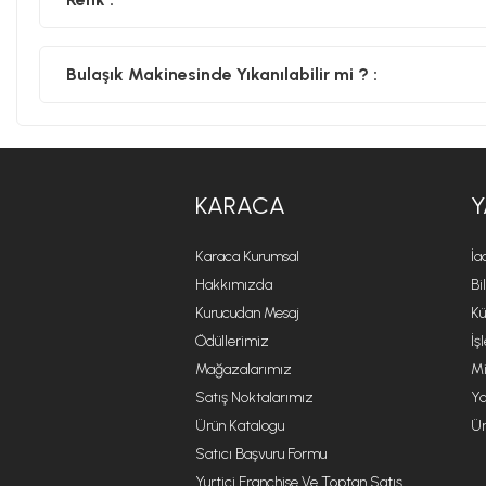
Bulaşık Makinesinde Yıkanılabilir mi ? :
KARACA
Y
Karaca Kurumsal
İa
Hakkımızda
Bi
Kurucudan Mesaj
Kü
Ödüllerimiz
İş
Mağazalarımız
Mi
Satış Noktalarımız
Ya
Ürün Katalogu
Ür
Satıcı Başvuru Formu
Yurtiçi Franchise Ve Toptan Satış