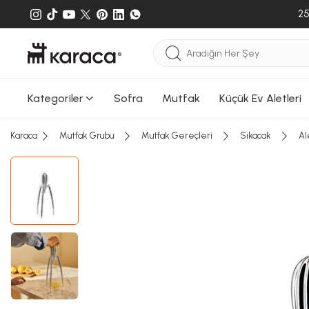
25
Kategoriler
Sofra
Mutfak
Küçük Ev Aletleri
Karaca
Mutfak Grubu
Mutfak Gereçleri
Sıkacak
Al