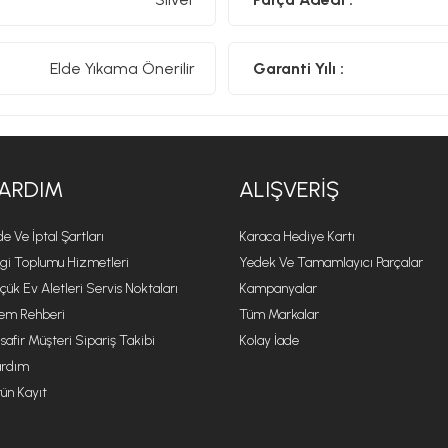
Tasarım:
Philippe Starck
Çok yönlülüğüyle dünyaca ünlü tasarımcı Philippe Starck, h
Elde Yıkama Önerilir
Garanti Yılı :
yaratım süreci, hangi biçimde olursa olsun, mümkün olduğunca 
felsefe, onu demokratik tasarım kavramının öncülerinden ve m
ürünlerden mimariye, gemi ve uzay mühendisliğine kadar tüm
tasarımın sınırlarını ve gerekliliklerini sürekli olarak zorlaya
tanınmış yaratıcılarından biridir.
ARDIM
ALIŞVERIŞ
de Ve İptal Şartları
Karaca Hediye Kartı
lgi Toplumu Hizmetleri
Yedek Ve Tamamlayıcı Parçalar
çük Ev Aletleri Servis Noktaları
Kampanyalar
lem Rehberi
Tüm Markalar
safir Müşteri Sipariş Takibi
Kolay İade
rdım
ün Kayıt