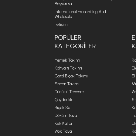
Başvurusu
International Franchising And
Wholesale
İletişim
POPÜLER
E
KATEGORILER
K
Yemek Takımı
Ro
Kahvaltı Takımı
El
Çatal Bıçak Takımı
El
Fincan Takımı
Mu
Düdüklü Tencere
Wa
Çaydanlık
Sm
Bıçak Seti
Ke
Döküm Tava
Te
Kek Kalıbı
Ek
Wok Tava
R