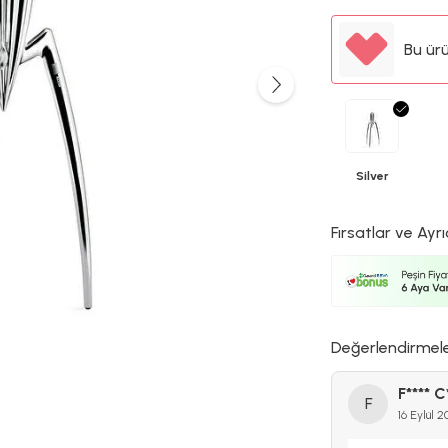
Bu ür
Silver
Fırsatlar ve Ayrı
Değerlendirmel
F**** C
F
16 Eylül 