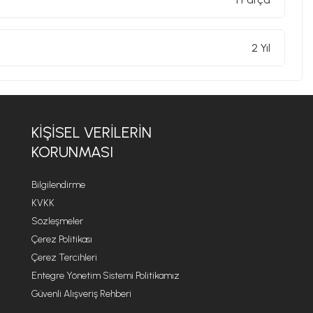
er zaman temel olarak vizyonuna odaklanır. Ona göre
2 Yıl
çok sayıda insanın hayatını iyileştirmelidir. Bu
erkezi figürlerinden biri haline getirir. Gündelik
 alanlarda yürüttüğü üretken çalışmalarıyla
n Starck, uluslararası çağdaş sahnenin en vizyoner ve
KIŞISEL VERILERIN
KORUNMASI
Bilgilendirme
KVKK
Sözleşmeler
Çerez Politikası
Çerez Tercihleri
Entegre Yönetim Sistemi Politikamız
Güvenli Alışveriş Rehberi