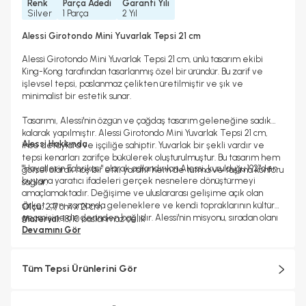
Renk
Parça Adedi
Garanti Yılı
Silver
1 Parça
2 Yıl
Alessi Girotondo Mini Yuvarlak Tepsi 21 cm
Alessi Girotondo Mini Yuvarlak Tepsi 21 cm, ünlü tasarım ekibi
King-Kong tarafından tasarlanmış özel bir üründür. Bu zarif ve
işlevsel tepsi, paslanmaz çelikten üretilmiştir ve şık ve
minimalist bir estetik sunar.
Tasarımı, Alessi'nin özgün ve çağdaş tasarım geleneğine sadık
kalarak yapılmıştır. Alessi Girotondo Mini Yuvarlak Tepsi 21 cm,
Alessi Hakkında
ince detaylara ve işçiliğe sahiptir. Yuvarlak bir şekli vardır ve
tepsi kenarları zarifçe bükülerek oluşturulmuştur. Bu tasarım hem
"Hayallerin Fabrikası" olarak adlandırılan Alessi, kurulduğu 1921'den
görsel olarak hoş bir etki yaratır hem de tutma ve taşıma konforu
bu yana yaratıcı ifadeleri gerçek nesnelere dönüştürmeyi
sağlar.
amaçlamaktadır. Değişime ve uluslararası gelişime açık olan
şirket, aynı zamanda geleneklere ve kendi topraklarının kültürel
Ölçü:
2,7 cm x 21 cm
geçmişine de derinden bağlıdır. Alessi'nin misyonu, sıradan olanı
Materyal:
18/10 paslanmaz çelik
olağanüstü kılarken estetik, işlevsellik ve kalitenin kültürel ve
Devamını Gör
duygusal bir boyutta dengesini bulduğu, hem büyüleyen hem de
şaşırtan günlük nesneler yaratmaktır.
Tüm Tepsi Ürünlerini Gör
Alessi objelerinin çoğu metallerin soğuk işlemden geçirilmesiyle
ve bugün bile Crusinallo, Omegna'daki fabrikada son derece
yetenekli ustalar tarafından İtalya'da üretilmektedir. Tasarım