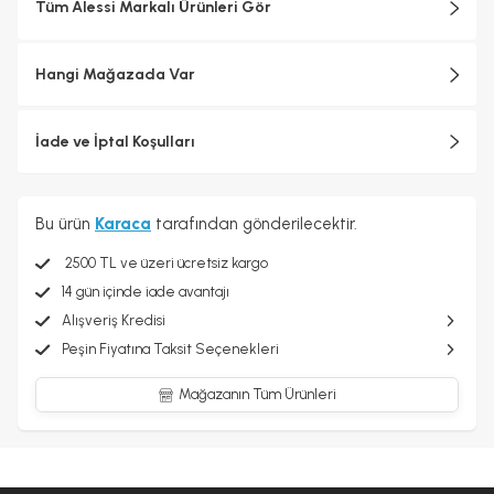
Tüm Alessi Markalı Ürünleri Gör
sürecinde endüstriyel üretimin teknolojik karmaşıklığı ile
zanaatkârlığa özgü ayrıntılara gösterilen özen arasında sürekli bir
arabuluculuk sağlanarak her biri için katı kalite standartları
Hangi Mağazada Var
uygulanmaktadır.
İade ve İptal Koşulları
Bu ürün
Karaca
tarafından gönderilecektir.
2500 TL ve üzeri ücretsiz kargo
14 gün içinde iade avantajı
Alışveriş Kredisi
Peşin Fiyatına Taksit Seçenekleri
Mağazanın Tüm Ürünleri