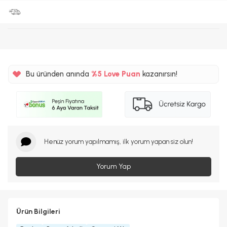
Bu üründen anında
%5
Love Puan
kazanırsın!
210TL
%5
Henüz yorum yapılmamış, ilk yorum yapan siz olun!
Yorum Yap
Ürün Bilgileri