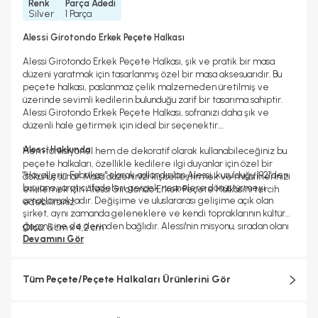
Renk
Parça Adedi
Silver
1 Parça
Alessi Girotondo Erkek Peçete Halkası
Alessi Girotondo Erkek Peçete Halkası, şık ve pratik bir masa
düzeni yaratmak için tasarlanmış özel bir masa aksesuarıdır. Bu
peçete halkası, paslanmaz çelik malzemeden üretilmiş ve
üzerinde sevimli kedilerin bulunduğu zarif bir tasarıma sahiptir.
Alessi Girotondo Erkek Peçete Halkası, sofranızı daha şık ve
düzenli hale getirmek için ideal bir seçenektir.
Alessi Hakkında
Hem fonksiyonel hem de dekoratif olarak kullanabileceğiniz bu
peçete halkaları, özellikle kedilere ilgi duyanlar için özel bir
"Hayallerin Fabrikası" olarak adlandırılan Alessi, kurulduğu 1921'den
dokunuş sunar. Masa düzeninizi kişiselleştirmek ve misafirlerinizi
bu yana yaratıcı ifadeleri gerçek nesnelere dönüştürmeyi
etkilemek için Alessi Girotondo Erkek Peçete Halkası'nı tercih
amaçlamaktadır. Değişime ve uluslararası gelişime açık olan
edebilirsiniz.
şirket, aynı zamanda geleneklere ve kendi topraklarının kültürel
geçmişine de derinden bağlıdır. Alessi'nin misyonu, sıradan olanı
Ölçü:
5 cm x 4,2 cm
olağanüstü kılarken estetik, işlevsellik ve kalitenin kültürel ve
Devamını Gör
Materyal:
18/10 paslanmaz çelik
duygusal bir boyutta dengesini bulduğu, hem büyüleyen hem de
şaşırtan günlük nesneler yaratmaktır.
Tüm Peçete/Peçete Halkaları Ürünlerini Gör
Alessi objelerinin çoğu metallerin soğuk işlemden geçirilmesiyle
ve bugün bile Crusinallo, Omegna'daki fabrikada son derece
yetenekli ustalar tarafından İtalya'da üretilmektedir. Tasarım