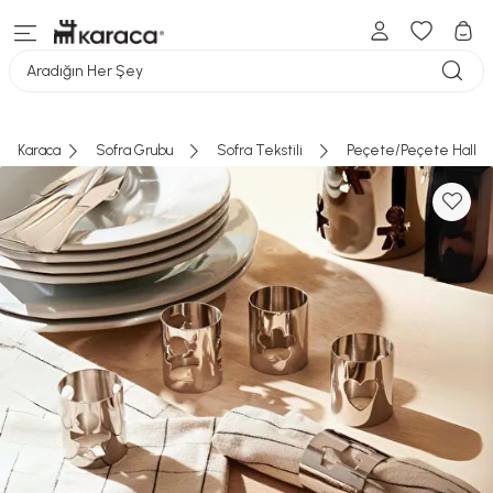
Aradığın Her Şey
Karaca
Sofra Grubu
Sofra Tekstili
Peçete/Peçete Halkal