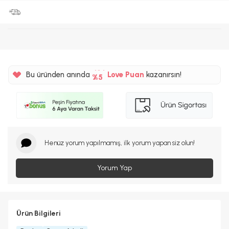
%5
45TL
Bu üründen anında
Love Puan
kazanırsın!
%5
Henüz yorum yapılmamış, ilk yorum yapan siz olun!
Yorum Yap
Ürün Bilgileri