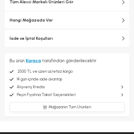
Tüm Alessi Markalı Ürünleri Gör
sürecinde endüstriyel üretimin teknolojik karmaşıklığı ile
zanaatkârlığa özgü ayrıntılara gösterilen özen arasında sürekli bir
arabuluculuk sağlanarak her biri için katı kalite standartları
Hangi Mağazada Var
uygulanmaktadır.
İade ve İptal Koşulları
Bu ürün
Karaca
tarafından gönderilecektir.
2500 TL ve üzeri ücretsiz kargo
14 gün içinde iade avantajı
Alışveriş Kredisi
Peşin Fiyatına Taksit Seçenekleri
Mağazanın Tüm Ürünleri