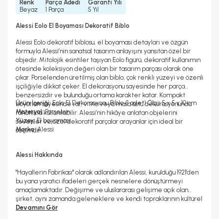
Renk
Parça Adedi
Garanti Yılı
Beyaz
1 Parça
5 Yıl
Alessi Eolo El Boyaması Dekoratif Biblo
Alessi Eolo dekoratif biblosu, el boyaması detayları ve özgün
formuyla Alessi’nin sanatsal tasarım anlayışını yansıtan özel bir
objedir. Mitolojik esintiler taşıyan Eolo figürü, dekoratif kullanımın
ötesinde koleksiyon değeri olan bir tasarım parçası olarak öne
çıkar. Porselenden üretilmiş olan biblo, çok renkli yüzeyi ve özenli
işçiliğiyle dikkat çeker. El dekorasyonu sayesinde her parça
benzersizdir ve bulunduğu ortama karakter katar. Kompakt
Ürün İçeriği:
Eolo El Dekorasyonu Biblo (1 adet) Ölçü: 5 x 5 x 10 cm
boyutları sayesinde raf, vitrin veya masa üstü dekorasyonunda
Materyal:
Porselen
rahatlıkla kullanılabilir. Alessi’nin hikâye anlatan objelerini
Yüzey:
El boyaması
sevenler ve özel dekoratif parçalar arayanlar için ideal bir
Marka:
Alessi
seçimdir.
Alessi Hakkında
"Hayallerin Fabrikası" olarak adlandırılan Alessi, kurulduğu 1921'den
bu yana yaratıcı ifadeleri gerçek nesnelere dönüştürmeyi
amaçlamaktadır. Değişime ve uluslararası gelişime açık olan
şirket, aynı zamanda geleneklere ve kendi topraklarının kültürel
geçmişine de derinden bağlıdır. Alessi'nin misyonu, sıradan olanı
Devamını Gör
olağanüstü kılarken estetik, işlevsellik ve kalitenin kültürel ve