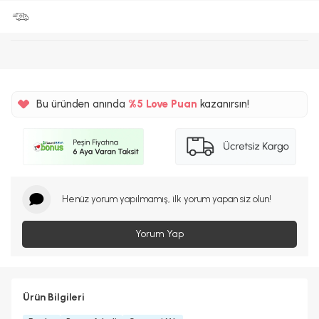
Bu üründen anında
%5
Love Puan
kazanırsın!
165TL
%5
Henüz yorum yapılmamış, ilk yorum yapan siz olun!
Yorum Yap
Ürün Bilgileri