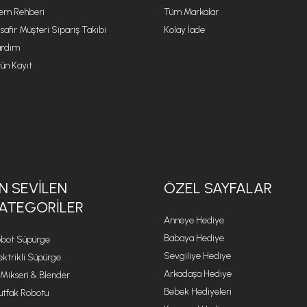
lem Rehberi
Tüm Markalar
safir Müşteri Sipariş Takibi
Kolay İade
rdım
ün Kayıt
N SEVILEN
ÖZEL SAYFALAR
ATEGORILER
Anneye Hediye
Babaya Hediye
bot Süpürge
Sevgiliye Hediye
ektrikli Süpürge
Arkadaşa Hediye
 Mikseri & Blender
Bebek Hediyeleri
tfak Robotu