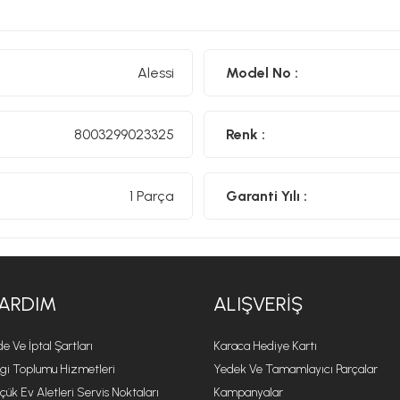
estetik, işlevsellik ve kalitenin kültürel ve duygusal bir bo
günlük nesneler yaratmaktır.
Alessi objelerinin çoğu metallerin soğuk işlemden geçirilmes
Alessi
Model No :
son derece yetenekli ustalar tarafından İtalya'da üretilmekte
karmaşıklığı ile zanaatkârlığa özgü ayrıntılara gösterilen öze
için katı kalite standartları uygulanmaktadır.
8003299023325
Renk :
1 Parça
Garanti Yılı :
ARDIM
ALIŞVERIŞ
de Ve İptal Şartları
Karaca Hediye Kartı
lgi Toplumu Hizmetleri
Yedek Ve Tamamlayıcı Parçalar
çük Ev Aletleri Servis Noktaları
Kampanyalar