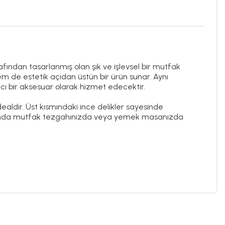
fından tasarlanmış olan şık ve işlevsel bir mutfak
m de estetik açıdan üstün bir ürün sunar. Aynı
ı bir aksesuar olarak hizmet edecektir.
aldir. Üst kısmındaki ince delikler sayesinde
zamanda mutfak tezgahınızda veya yemek masanızda
21'den bu yana yaratıcı ifadeleri gerçek nesnelere
şime açık olan şirket, aynı zamanda geleneklere ve
lessi'nin misyonu, sıradan olanı olağanüstü kılarken