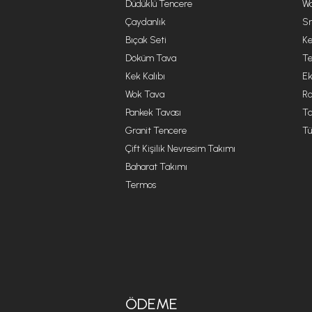
Düdüklü Tencere
Wa
Çaydanlık
Sm
Bıçak Seti
Ke
Döküm Tava
Te
Kek Kalıbı
Ek
Wok Tava
R
Pankek Tavası
Ta
Granit Tencere
Tü
Çift Kişilik Nevresim Takımı
Baharat Takımı
Termos
ÖDEME