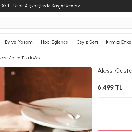
00 TL Üzeri Alışverişlerde Kargo Ücretsiz
Ev ve Yaşam
Hobi Eğlence
Çeyiz Seti
Kırmızı Etike
lessi Castor Tuzluk Mavi
Alessi
Casto
6.499 TL