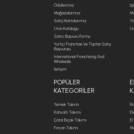
Ödüllerimiz
İş
Mağazalarımız
Mi
Satış Noktalarımız
Ya
Ürün Katalogu
Ür
Satıcı Başvuru Formu
Yurtiçi Franchise Ve Toptan Satış
Başvurusu
International Franchising And
Wholesale
İletişim
POPÜLER
E
KATEGORILER
K
Yemek Takımı
Ro
Kahvaltı Takımı
El
Çatal Bıçak Takımı
El
Fincan Takımı
Mu