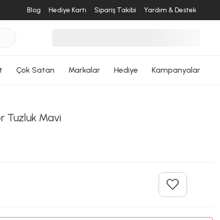
Blog
Hediye Kartı
Sipariş Takibi
Yardım & Destek
t
Çok Satan
Markalar
Hediye
Kampanyalar
r Tuzluk Mavi