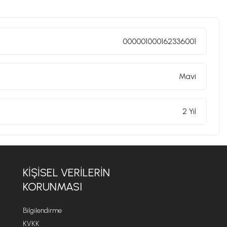
yutta dengesini bulduğu, hem büyüleyen hem de şaşırtan
iyle ve bugün bile Crusinallo, Omegna'daki fabrikada
000001000162336001
dir. Tasarım sürecinde endüstriyel üretimin teknolojik
n arasında sürekli bir arabuluculuk sağlanarak her biri
Mavi
2 Yıl
KIŞISEL VERILERIN
KORUNMASI
Bilgilendirme
KVKK