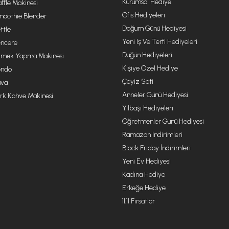
Kurumsal Hediye
ffle Makinesi
Ofis Hediyeleri
oothie Blender
Doğum Günü Hediyesi
ttle
Yeni Iş Ve Terfi Hediyeleri
ncere
Düğün Hediyeleri
mek Yapma Makinesi
Kişiye Özel Hediye
ondo
Çeyiz Seti
va
Anneler Günü Hediyesi
rk Kahve Makinesi
Yılbaşı Hediyeleri
Öğretmenler Günü Hediyesi
Ramazan İndirimleri
Black Friday İndirimleri
Yeni Ev Hediyesi
Kadına Hediye
Erkeğe Hediye
11.11 Fırsatlar