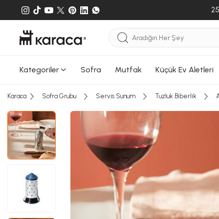
25
Kategoriler
Sofra
Mutfak
Küçük Ev Aletleri
Karaca
Sofra Grubu
Servis Sunum
Tuzluk Biberlik
A