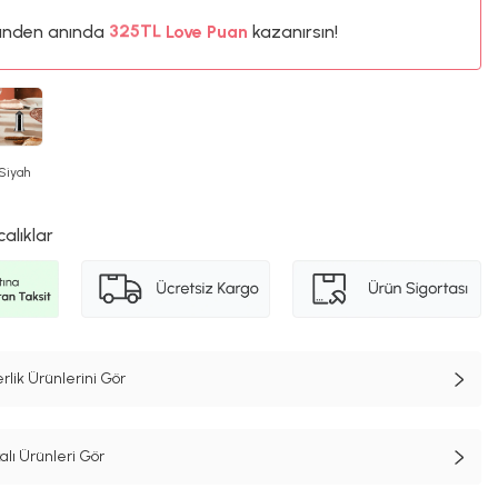
ünden anında
%5
Love Puan
kazanırsın!
325TL
%5
Siyah
calıklar
lik Ürünlerini Gör
lı Ürünleri Gör