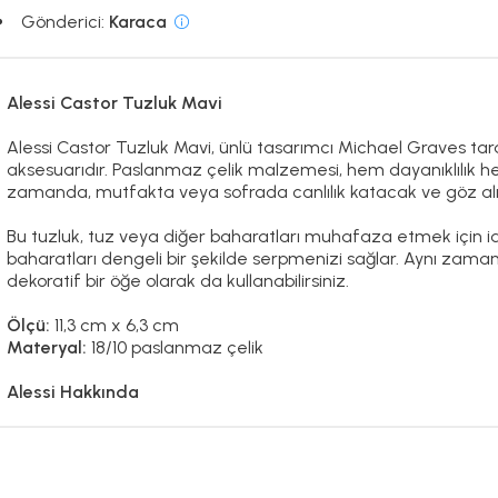
Gönderici:
Karaca
Alessi Castor Tuzluk Mavi
Alessi Castor Tuzluk Mavi, ünlü tasarımcı Michael Graves tara
aksesuarıdır. Paslanmaz çelik malzemesi, hem dayanıklılık he
zamanda, mutfakta veya sofrada canlılık katacak ve göz alıc
Bu tuzluk, tuz veya diğer baharatları muhafaza etmek için ide
baharatları dengeli bir şekilde serpmenizi sağlar. Aynı 
dekoratif bir öğe olarak da kullanabilirsiniz.
Ölçü:
11,3 cm x 6,3 cm
Materyal:
18/10 paslanmaz çelik
Alessi Hakkında
"Hayallerin Fabrikası" olarak adlandırılan Alessi, kurulduğu 19
dönüştürmeyi amaçlamaktadır. Değişime ve uluslararası geli
kendi topraklarının kültürel geçmişine de derinden bağlıdır. A