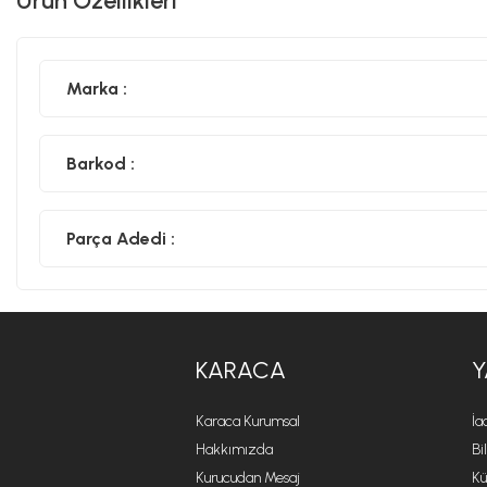
Ürün Özellikleri
Marka :
Barkod :
Parça Adedi :
KARACA
Y
Karaca Kurumsal
İa
Hakkımızda
Bi
Kurucudan Mesaj
Kü