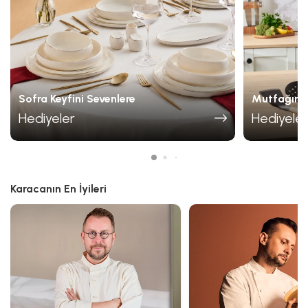
Sofra Keyfini Sevenlere
Mutfağın Ş
Hediyeler
Hediyeler
Karacanın En İyileri