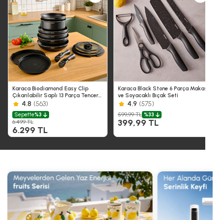
Karaca Biodiamond Easy Clip
Karaca Black Stone 6 Parça Makas
Çıkarılabilir Saplı 13 Parça Tencere
ve Soyacaklı Bıçak Seti
ve Tava Seti
4.8
(563)
4.9
(575)
599,99 TL
Sepette
%3
%33
399,99 TL
6.499 TL
6.299 TL