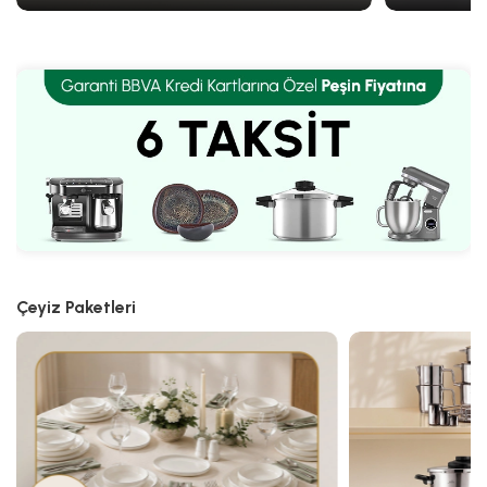
SEPETE GİT
SEPETE GİT
Çeyiz Paketleri