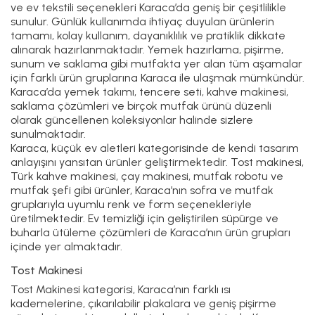
ve ev tekstili seçenekleri Karaca’da geniş bir çeşitlilikle
sunulur. Günlük kullanımda ihtiyaç duyulan ürünlerin
tamamı, kolay kullanım, dayanıklılık ve pratiklik dikkate
alınarak hazırlanmaktadır. Yemek hazırlama, pişirme,
sunum ve saklama gibi mutfakta yer alan tüm aşamalar
için farklı ürün gruplarına Karaca ile ulaşmak mümkündür.
Karaca’da yemek takımı, tencere seti, kahve makinesi,
saklama çözümleri ve birçok mutfak ürünü düzenli
olarak güncellenen koleksiyonlar halinde sizlere
sunulmaktadır.
Karaca, küçük ev aletleri kategorisinde de kendi tasarım
anlayışını yansıtan ürünler geliştirmektedir. Tost makinesi,
Türk kahve makinesi, çay makinesi, mutfak robotu ve
mutfak şefi gibi ürünler, Karaca’nın sofra ve mutfak
gruplarıyla uyumlu renk ve form seçenekleriyle
üretilmektedir. Ev temizliği için geliştirilen süpürge ve
buharla ütüleme çözümleri de Karaca’nın ürün grupları
içinde yer almaktadır.
Tost Makinesi
Tost Makinesi
kategorisi, Karaca’nın farklı ısı
kademelerine, çıkarılabilir plakalara ve geniş pişirme