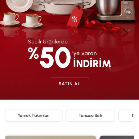
Yemek Takımları
Tencere Seti
Tar