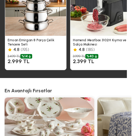
Emsan Emirgan 8 Parça Çelik
Homend Meatbox 3102H Kıyma ve
Tencere Seti
Salça Makinesi
4.8
(195)
4.8
(185)
3.499 TL
3.999 TL
%14
%40
2.999 TL
2.399 TL
En Avantajlı Fırsatlar