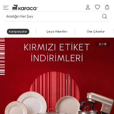
Aradığın Her Şey
Kampanyalar
Çeyiz Paketleri
Öne Çıkanlar
2 / 13