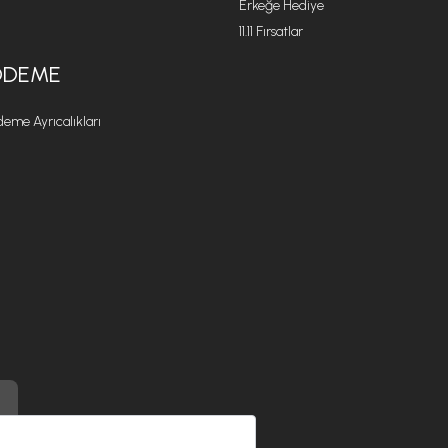
Erkeğe Hediye
11.11 Fırsatlar
ÖDEME
eme Ayrıcalıkları
) ile üretilmiştir.