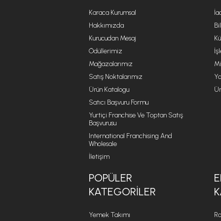
Karaca Kurumsal
İa
Hakkımızda
Bi
Kurucudan Mesaj
Kü
Ödüllerimiz
İş
Mağazalarımız
Mi
Satış Noktalarımız
Ya
Ürün Katalogu
Ür
Satıcı Başvuru Formu
Yurtiçi Franchise Ve Toptan Satış
Başvurusu
International Franchising And
Wholesale
İletişim
POPÜLER
E
KATEGORILER
K
Yemek Takımı
Ro