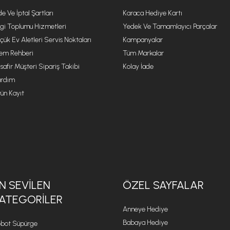
de Ve İptal Şartları
Karaca Hediye Kartı
lgi Toplumu Hizmetleri
Yedek Ve Tamamlayıcı Parçalar
çük Ev Aletleri Servis Noktaları
Kampanyalar
lem Rehberi
Tüm Markalar
safir Müşteri Sipariş Takibi
Kolay İade
rdım
ün Kayıt
N SEVILEN
ÖZEL SAYFALAR
ATEGORILER
Anneye Hediye
Babaya Hediye
bot Süpürge