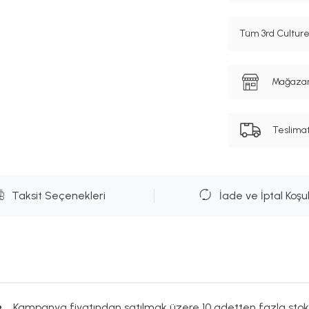
Tüm 3rd Culture
Mağazanı
Teslima
Taksit Seçenekleri
İade ve İptal Koşul
Kampanya fiyatından satılmak üzere 10 adetten fazla stok