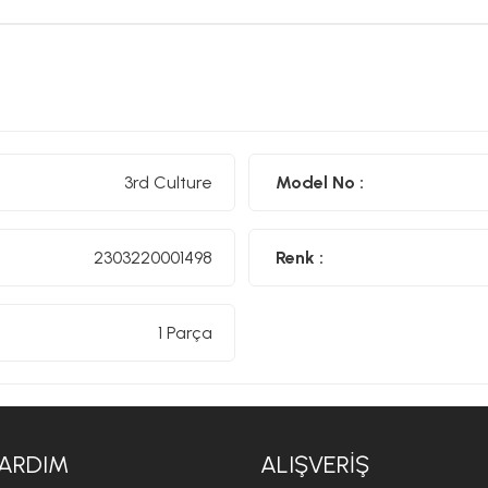
3rd Culture
Model No :
2303220001498
Renk :
1 Parça
ARDIM
ALIŞVERIŞ