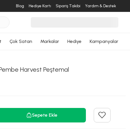
Blog
Hediye Kartı
Sipariş Takibi
Yardım & Destek
t
Çok Satan
Markalar
Hediye
Kampanyalar
Pembe Harvest Peştemal
Sepete Ekle