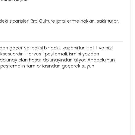
ki siparişleri 3rd Culture iptal etme hakkını saklı tutar.
 geçer ve ipeksi bir doku kazanırlar. Hafif ve hızlı
aksesuardır. 'Harvest' peştemali, ismini yazdan
dolunay olan hasat dolunayından alıyor. Anadolu'nun
r, peştemalin tam ortasından geçerek suyun