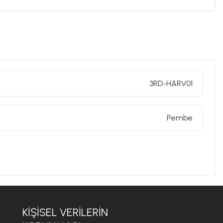
3RD-HARV01
Pembe
KIŞISEL VERILERIN