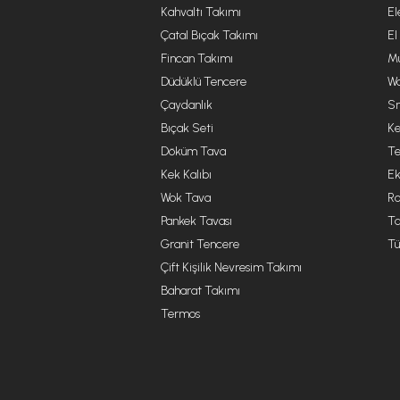
Kahvaltı Takımı
El
Çatal Bıçak Takımı
El
Fincan Takımı
Mu
Düdüklü Tencere
Wa
Çaydanlık
Sm
Bıçak Seti
Ke
Döküm Tava
Te
Kek Kalıbı
Ek
Wok Tava
R
Pankek Tavası
Ta
Granit Tencere
Tü
Çift Kişilik Nevresim Takımı
Baharat Takımı
Termos