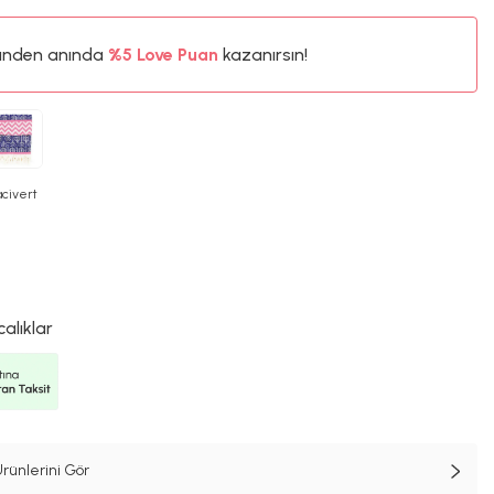
ünden anında
%5
Love Puan
kazanırsın!
105TL
%5
acivert
calıklar
rünlerini Gör