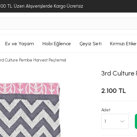
SEPETE GİT
SEPETE GİT
00 TL Üzeri Alışverişlerde Kargo Ücretsiz
Ev ve Yaşam
Hobi Eğlence
Çeyiz Seti
Kırmızı Etike
3rd Culture Pembe Harvest Peştemal
3rd Culture
2.100 TL
Adet