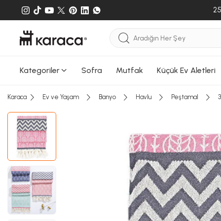
25
Kategoriler
Sofra
Mutfak
Küçük Ev Aletleri
Karaca
Ev ve Yaşam
Banyo
Havlu
Peştamal