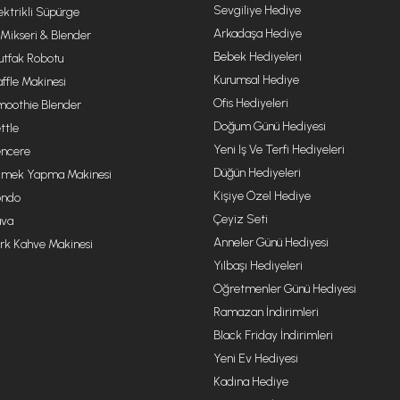
Sevgiliye Hediye
ektrikli Süpürge
Arkadaşa Hediye
 Mikseri & Blender
Bebek Hediyeleri
tfak Robotu
Kurumsal Hediye
ffle Makinesi
Ofis Hediyeleri
oothie Blender
Doğum Günü Hediyesi
ttle
Yeni Iş Ve Terfi Hediyeleri
ncere
Düğün Hediyeleri
mek Yapma Makinesi
Kişiye Özel Hediye
ondo
Çeyiz Seti
va
Anneler Günü Hediyesi
rk Kahve Makinesi
Yılbaşı Hediyeleri
Öğretmenler Günü Hediyesi
Ramazan İndirimleri
Black Friday İndirimleri
Yeni Ev Hediyesi
Kadına Hediye