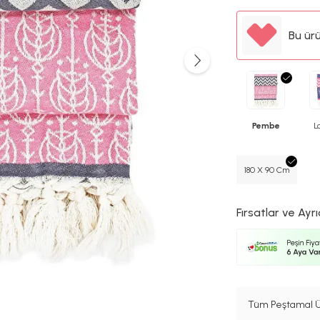
Bu ür
Pembe
L
180 X 90 Cm
Fırsatlar ve Ayrı
Tüm Peştamal Ü