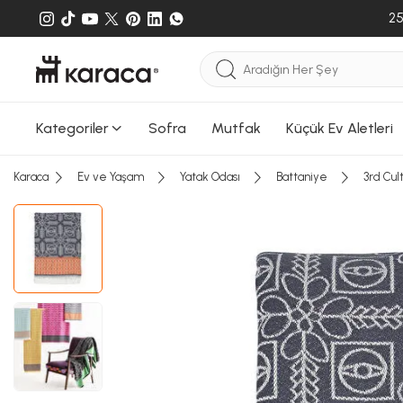
25
Kategoriler
Sofra
Mutfak
Küçük Ev Aletleri
Karaca
Ev ve Yaşam
Yatak Odası
Battaniye
3rd Cul