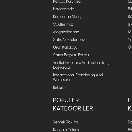
Karaca Kurumsal
İa
Hakkımızda
Bi
Kurucudan Mesaj
Kü
Ödüllerimiz
İş
Mağazalarımız
Mi
Satış Noktalarımız
Ya
Ürün Katalogu
Ür
Satıcı Başvuru Formu
Yurtiçi Franchise Ve Toptan Satış
Başvurusu
International Franchising And
Wholesale
İletişim
POPÜLER
E
KATEGORILER
K
Yemek Takımı
Ro
Kahvaltı Takımı
El