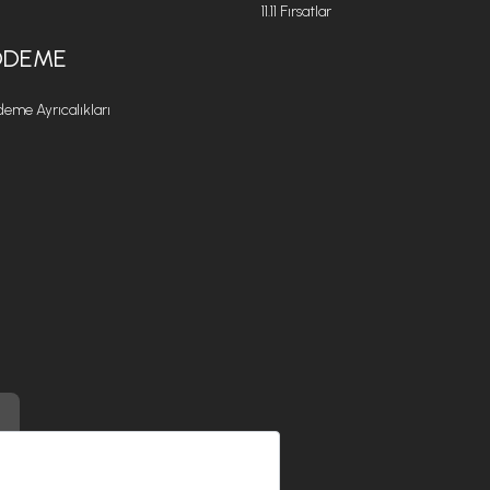
11.11 Fırsatlar
ÖDEME
eme Ayrıcalıkları
) ile üretilmiştir.