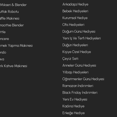
Arkadaşa Hediye
 Mikseri & Blender
Bebek Hediyeleri
tfak Robotu
Kurumsal Hediye
ffle Makinesi
Ofis Hediyeleri
oothie Blender
Doğum Günü Hediyesi
ttle
Yeni Iş Ve Terfi Hediyeleri
ncere
Düğün Hediyeleri
mek Yapma Makinesi
Kişiye Özel Hediye
ondo
Çeyiz Seti
va
Anneler Günü Hediyesi
rk Kahve Makinesi
Yılbaşı Hediyeleri
Öğretmenler Günü Hediyesi
Ramazan İndirimleri
Black Friday İndirimleri
Yeni Ev Hediyesi
Kadına Hediye
Erkeğe Hediye