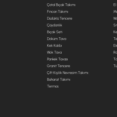
Çatal Bıçak Takımı
El
Fincan Takımı
Mu
Düdüklü Tencere
Wa
Çaydanlık
Sm
Bıçak Seti
Ke
Döküm Tava
Te
Kek Kalıbı
Ek
Wok Tava
R
Pankek Tavası
Ta
Granit Tencere
Tü
Çift Kişilik Nevresim Takımı
Baharat Takımı
Termos