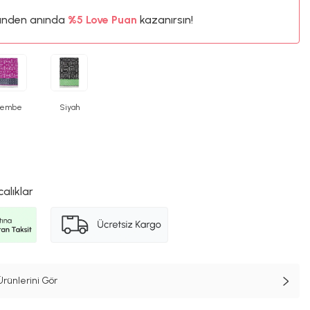
ünden anında
%5
Love Puan
kazanırsın!
198TL
%5
Pembe
Siyah
calıklar
rünlerini Gör