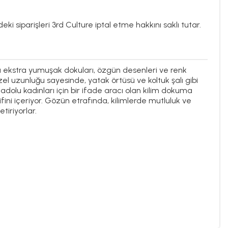
ki siparişleri 3rd Culture iptal etme hakkını saklı tutar.
ı ekstra yumuşak dokuları, özgün desenleri ve renk
zel uzunluğu sayesinde, yatak örtüsü ve koltuk şalı gibi
adolu kadınları için bir ifade aracı olan kilim dokuma
ni içeriyor. Gözün etrafında, kilimlerde mutluluk ve
tiriyorlar.