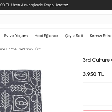
00 TL Üzeri Alışverişlerde Kargo Ücretsiz
Ev ve Yaşam
Hobi Eğlence
Çeyiz Seti
Kırmızı Etike
ture Gri 'the Eye' Bambu Örtü
3rd Culture
3.950 TL