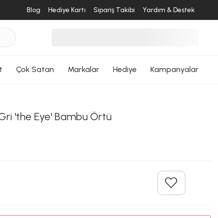
Blog
Hediye Kartı
Sipariş Takibi
Yardım & Destek
t
Çok Satan
Markalar
Hediye
Kampanyalar
Gri 'the Eye' Bambu Örtü