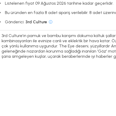
Listelenen fiyat 09 Ağustos 2026 tarihine kadar geçerlidir.
Bu üründen en fazla 8 adet sipariş verilebilir. 8 adet üzerinde
Gönderici:
3rd Culture
3rd Culture'ın pamuk ve bambu karışımı dokuma koltuk şallar
kombinasyonları ile evinize canlı ve eklektik bir hava katar. Ö
çok yönlü kullanıma uygundur. The Eye deseni, yüzyıllardır An
geleneğinde nazardan korunma sağladığı inanılan 'Göz' motifi
şansı simgeleyen kuşlar, uçarak beraberlerinde iyi haberler ge