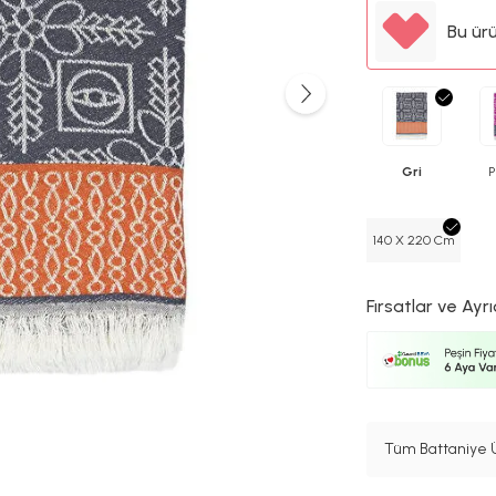
Bu ür
Gri
140 X 220 Cm
Fırsatlar ve Ayrı
Tüm Battaniye Ü