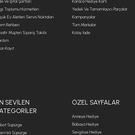
de Ve İptal Şartları
Karaca Hediye Kartı
lgi Toplumu Hizmetleri
Yedek Ve Tamamlayıcı Parçalar
çük Ev Aletleri Servis Noktaları
Kampanyalar
lem Rehberi
Tüm Markalar
safir Müşteri Sipariş Takibi
Kolay İade
rdım
ün Kayıt
N SEVILEN
ÖZEL SAYFALAR
ATEGORILER
Anneye Hediye
Babaya Hediye
bot Süpürge
Sevgiliye Hediye
ektrikli Süpürge