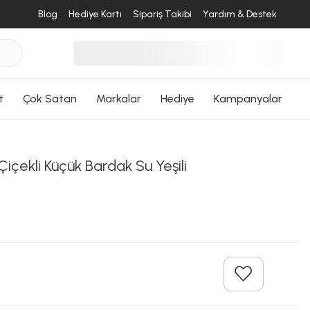
Blog
Hediye Kartı
Sipariş Takibi
Yardım & Destek
t
Çok Satan
Markalar
Hediye
Kampanyalar
Çiçekli Küçük Bardak Su Yeşili