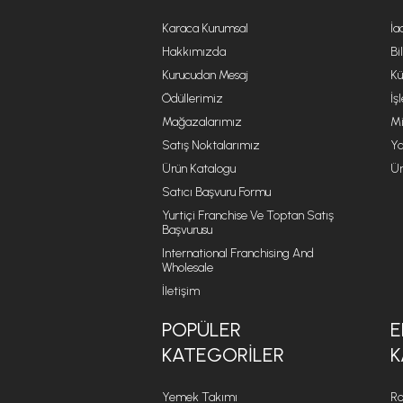
Karaca Kurumsal
İa
Hakkımızda
Bi
Kurucudan Mesaj
Kü
Ödüllerimiz
İş
Mağazalarımız
Mi
Satış Noktalarımız
Ya
Ürün Katalogu
Ür
Satıcı Başvuru Formu
Yurtiçi Franchise Ve Toptan Satış
Başvurusu
International Franchising And
Wholesale
İletişim
POPÜLER
E
KATEGORILER
K
Yemek Takımı
Ro