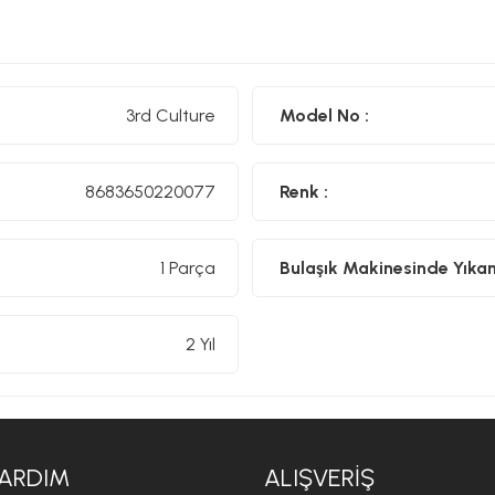
3rd Culture
Model No :
8683650220077
Renk :
1 Parça
Bulaşık Makinesinde Yıkanıl
2 Yıl
ARDIM
ALIŞVERIŞ