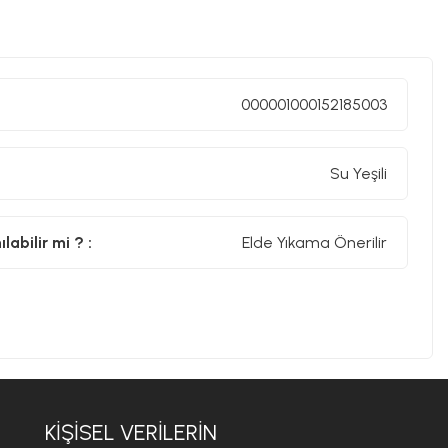
000001000152185003
Su Yeşili
abilir mi ? :
Elde Yıkama Önerilir
KIŞISEL VERILERIN