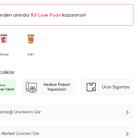
%5
ünden anında
Love Puan
kazanırsın!
13TL
%5
Beyaz
Sarı
calıklar
rdağı Ürünlerini Gör
 Markalı Ürünleri Gör