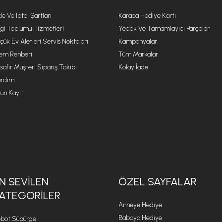
de Ve İptal Şartları
Karaca Hediye Kartı
lgi Toplumu Hizmetleri
Yedek Ve Tamamlayıcı Parçalar
çük Ev Aletleri Servis Noktaları
Kampanyalar
lem Rehberi
Tüm Markalar
safir Müşteri Sipariş Takibi
Kolay İade
rdım
ün Kayıt
N SEVILEN
ÖZEL SAYFALAR
ATEGORILER
Anneye Hediye
Babaya Hediye
bot Süpürge