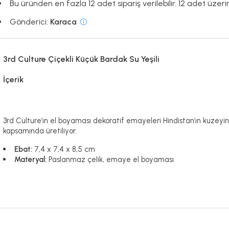
Bu üründen en fazla 12 adet sipariş verilebilir. 12 adet üzerin
Gönderici:
Karaca
3rd Culture Çiçekli Küçük Bardak Su Yeşili
İçerik
3rd Culture’ın el boyaması dekoratif emayeleri Hindistan’ın kuzeyin
kapsamında üretiliyor.
Ebat:
7,4 x 7,4 x 8,5 cm
Materyal:
Paslanmaz çelik, emaye el boyaması.