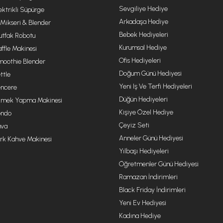
Sevgiliye Hediye
ektrikli Süpürge
Arkadaşa Hediye
 Mikseri & Blender
Bebek Hediyeleri
tfak Robotu
Kurumsal Hediye
ffle Makinesi
Ofis Hediyeleri
oothie Blender
Doğum Günü Hediyesi
ttle
Yeni Iş Ve Terfi Hediyeleri
ncere
Düğün Hediyeleri
mek Yapma Makinesi
Kişiye Özel Hediye
ondo
Çeyiz Seti
va
Anneler Günü Hediyesi
rk Kahve Makinesi
Yılbaşı Hediyeleri
Öğretmenler Günü Hediyesi
Ramazan İndirimleri
Black Friday İndirimleri
Yeni Ev Hediyesi
Kadına Hediye