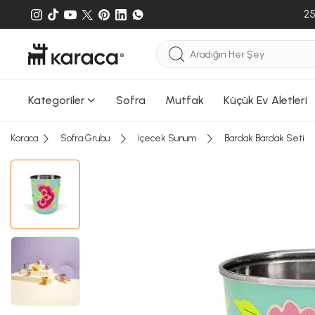
25
Kategoriler
Sofra
Mutfak
Küçük Ev Aletleri
Karaca
Sofra Grubu
İçecek Sunum
Bardak Bardak Seti