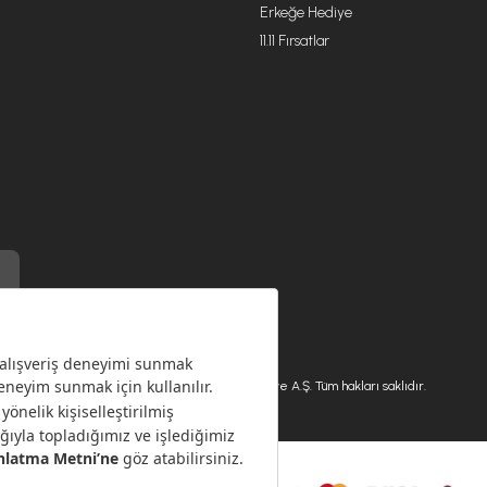
Erkeğe Hediye
11.11 Fırsatlar
) ile üretilmiştir.
Karaca.com © 2026 - Karaca Züccaciye A.Ş. Tüm hakları saklıdır.