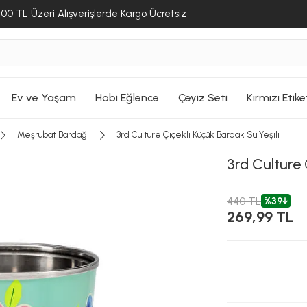
00 TL Üzeri Alışverişlerde Kargo Ücretsiz
Ev ve Yaşam
Hobi Eğlence
Çeyiz Seti
Kırmızı Etike
Meşrubat Bardağı
3rd Culture Çiçekli Küçük Bardak Su Yeşili
3rd Culture
440 TL
%39
269,99 TL