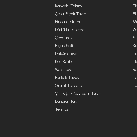
Kahvaltı Takımı
El
Çatal Bıçak Takımı
El
Fincan Takımı
Mu
Düdüklü Tencere
Wa
Çaydanlık
Sm
Bıçak Seti
Ke
Döküm Tava
Te
Kek Kalıbı
Ek
Wok Tava
R
Pankek Tavası
Ta
Granit Tencere
Tü
Çift Kişilik Nevresim Takımı
Baharat Takımı
Termos