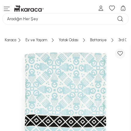
Aradığın Her Şey
Karaca
Ev ve Yaşam
Yatak Odası
Battaniye
3rd Cul