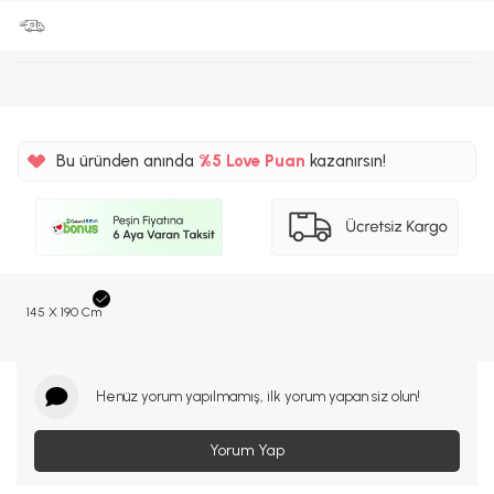
Bu üründen anında
%5
Love Puan
kazanırsın!
193TL
%5
145 X 190 Cm
Henüz yorum yapılmamış, ilk yorum yapan siz olun!
Yorum Yap