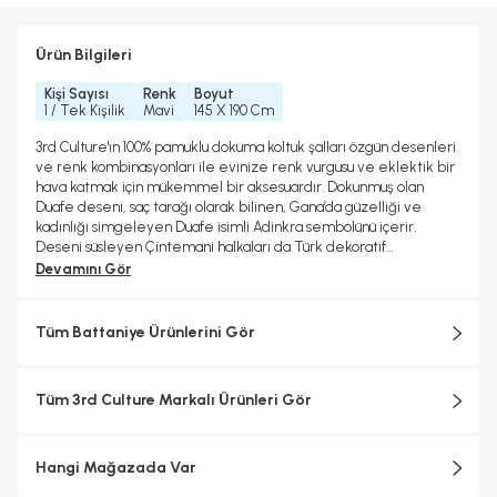
Ürün Bilgileri
Kişi Sayısı
Renk
Boyut
1 / Tek Kişilik
Mavi
145 X 190 Cm
3rd Culture'ın 100% pamuklu dokuma koltuk şalları özgün desenleri
ve renk kombinasyonları ile evinize renk vurgusu ve eklektik bir
hava katmak için mükemmel bir aksesuardır. Dokunmuş olan
Duafe deseni, saç tarağı olarak bilinen, Gana’da güzelliği ve
kadınlığı simgeleyen Duafe isimli Adinkra sembolünü içerir.
Deseni süsleyen Çintemani halkaları da Türk dekoratif
sanatlarında güç ve cesareti temsil etmek için kullanılır.
Devamını Gör
Tüm Battaniye Ürünlerini Gör
Tüm 3rd Culture Markalı Ürünleri Gör
Hangi Mağazada Var