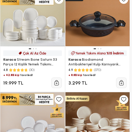
Karaca
Stream Bone Saturn 53
Karaca
Biodiamond
Parça 12 Kişilik Yemek Takımı
Antibakteriyel Kulp Karnıyarık
Platin
Tencere 26 Cm
(30)
(370)
4.8
4.9
+ 42.8B kişi
+ 8.8B kişi
favoriledi!
favoriledi!
19.999 TL
3.299 TL