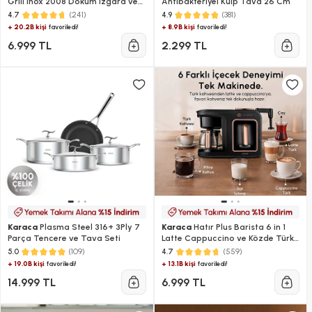
Grill Inox 2008 Döküm Izgara ve
Antibakteriyel Kulp Tava 26 Cm
Tost Makinesi 6 Dilim Kapasiteli
(241)
(381)
4.7
4.9
+ 20.2B kişi
+ 8.9B kişi
favoriledi!
favoriledi!
6.999 TL
2.299 TL
Karaca
Plasma Steel 316+ 3Ply 7
Karaca
Hatır Plus Barista 6 in 1
Parça Tencere ve Tava Seti
Latte Cappuccino ve Közde Türk
Kahve Makinesi Black Copper
(109)
(559)
5.0
4.7
+ 19.0B kişi
+ 13.1B kişi
favoriledi!
favoriledi!
14.999 TL
6.999 TL