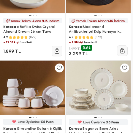
Karaca
x Refika Swiss Crystal
Karaca
Biodiamond
Almond Cream 26 cm Tava
Antibakteriyel Kulp Karnıyarık
Tencere 30 Cm
(1177)
(370)
4.9
4.9
+ 12.3B kişi
+ 7.5B kişi
favoriledi!
favoriledi!
%6
3.499 TL
1.899 TL
3.299 TL
Karaca
Streamline Saturn 6 Kişilik
Karaca
Elegance Bone Aries