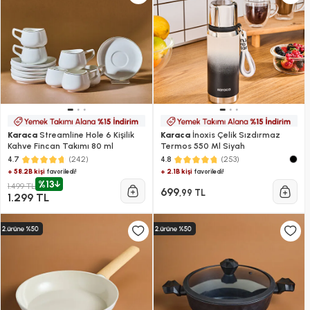
Karaca
Streamline Hole 6 Kişilik
Karaca
İnoxis Çelik Sızdırmaz
Kahve Fincan Takımı 80 ml
Termos 550 Ml Siyah
(242)
(253)
4.7
4.8
+ 58.2B kişi
+ 2.1B kişi
favoriledi!
favoriledi!
%13
1.499 TL
699
,99 TL
1.299 TL