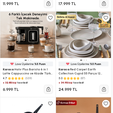
11.999 TL
17.999 TL
Karaca
Hatır Plus Barista 6 in 1
Karaca
Red Carpet Earth
Latte Cappuccino ve Közde Türk
Collection Cupid 55 Parça 12
Kahve Makinesi Black Silver
Kişilik Yemek Takımı
(559)
(87)
4.7
5.0
+ 32.8B kişi
+ 34.9B kişi
favoriledi!
favoriledi!
6.999 TL
24.999 TL