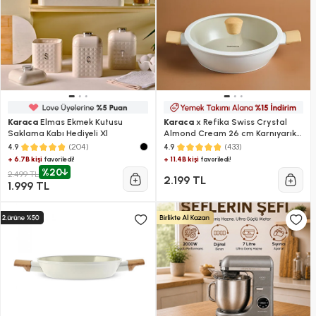
Karaca
Elmas Ekmek Kutusu
Karaca
x Refika Swiss Crystal
Saklama Kabı Hediyeli Xl
Almond Cream 26 cm Karnıyarık
Tencere
(204)
(433)
4.9
4.9
+ 6.7B kişi
+ 11.4B kişi
favoriledi!
favoriledi!
%20
2.499 TL
2.199 TL
1.999 TL