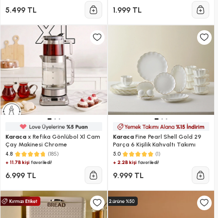
5.499 TL
1.999 TL
Karaca
x Refika Gönlübol Xl Cam
Karaca
Fine Pearl Shell Gold 29
Çay Makinesi Chrome
Parça 6 Kişilik Kahvaltı Takımı
(185)
(1)
4.8
5.0
+ 11.7B kişi
+ 2.2B kişi
favoriledi!
favoriledi!
6.999 TL
9.999 TL