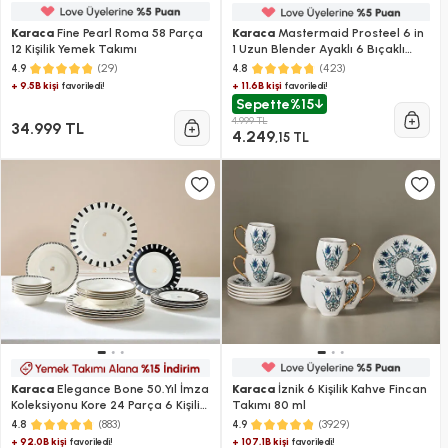
Karaca
Fine Pearl Roma 58 Parça
Karaca
Mastermaid Prosteel 6 in
12 Kişilik Yemek Takımı
1 Uzun Blender Ayaklı 6 Bıçaklı
Cam Mutfak Robotu 2500W
(29)
(423)
4.9
4.8
Rosegold
+ 9.5B kişi
+ 11.6B kişi
favoriledi!
favoriledi!
Sepette
%15
4.999 TL
34.999 TL
4.249
,15 TL
Karaca
Elegance Bone 50.Yıl İmza
Karaca
İznik 6 Kişilik Kahve Fincan
Koleksiyonu Kore 24 Parça 6 Kişilik
Takımı 80 ml
Yemek Takımı
(883)
(3929)
4.8
4.9
+ 92.0B kişi
+ 107.1B kişi
favoriledi!
favoriledi!