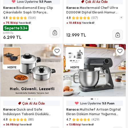
Karaca
Biodiamond Easy Clip
Karaca
Mastermaid Chef Ultra
Çıkarılabilir Saplı 13 Parça
D2000W Dijital Ekranlı Hamur
Tencere ve Tava Seti
Yoğurma Makinesi Starlight 7L
(564)
(517)
+
4.8
4.8
+ 75.1B kişi
+ 10.6B kişi
favoriledi!
favoriledi!
Sepette
%3
6.499 TL
12.999 TL
6.299 TL
HEDİYE
HEDİYE
Karaca
Quick and Safe
Karaca
Multichef Artisan Digital
İndüksiyon Tabanlı Düdüklü
Ekran Döküm Hamur Yoğurma
Tencere Seti 4+6 Lt
Makinesi Antrasit 1800W 7L
(881)
(429)
4.8
4.7
+ 36.9B kişi
+ 13.8B kişi
favoriledi!
favoriledi!