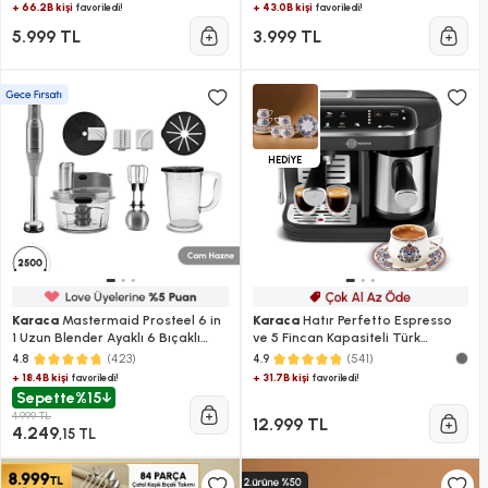
+ 66.2B kişi
+ 43.0B kişi
favoriledi!
favoriledi!
5.999 TL
3.999 TL
HEDİYE
Karaca
Mastermaid Prosteel 6 in
Karaca
Hatır Perfetto Espresso
1 Uzun Blender Ayaklı 6 Bıçaklı
ve 5 Fincan Kapasiteli Türk
Cam Mutfak Robotu 2500W
Kahvesi Makinesi
(423)
(541)
4.8
4.9
Galaxy Grey
+ 18.4B kişi
+ 31.7B kişi
favoriledi!
favoriledi!
Sepette
%15
4.999 TL
12.999 TL
4.249
,15 TL