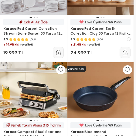
Karaca
Red Carpet Collection
Karaca
Red Carpet Earth
Stream Bone Sunset 53 Parça 12
Collection Clay 55 Parça 12 Kişilik
Kişilik Yemek Takımı Platin
Yemek Takımı
(60)
(46)
4.9
4.9
+ 19.9B kişi
+ 21.6B kişi
favoriledi!
favoriledi!
19.999 TL
24.999 TL
Karaca
Compact Steel Sear and
Karaca
Biodiamond