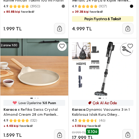
Kahve Fincan Takımı 100 ml Platin
Metalic 24 Parça 6 Kişilik Yemek
Takımı
(3950)
(1107)
4.9
4.9
+ 80.8B kişi
+ 39.3B kişi
favoriledi!
favoriledi!
1.999 TL
4.999 TL
HEDİYE
Karaca
x Refika Swiss Crystal
Karaca
Dynamic Vacuumx 3 in 1
Almond Cream 28 cm Pankek
Kablosuz Islak Kuru Dikey
Tava
Süpürge
(132)
(46)
4.9
4.5
+ 4.4B kişi
+ 5.5B kişi
favoriledi!
favoriledi!
%10
19.999 TL
1.599 TL
17.999 TL