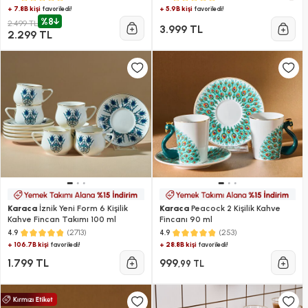
+ 7.8B kişi
+ 5.9B kişi
favoriledi!
favoriledi!
%8
2.499 TL
3.999 TL
2.299 TL
Karaca
İznik Yeni Form 6 Kişilik
Karaca
Peacock 2 Kişilik Kahve
Kahve Fincan Takımı 100 ml
Fincanı 90 ml
(2713)
(253)
4.9
4.9
+ 106.7B kişi
+ 28.8B kişi
favoriledi!
favoriledi!
1.799 TL
999
,99 TL