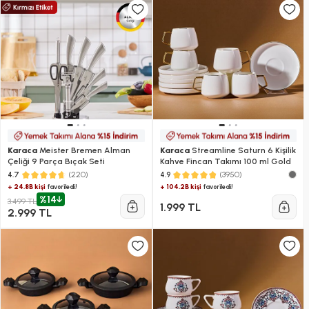
Karaca
Meister Bremen Alman
Karaca
Streamline Saturn 6 Kişilik
Çeliği 9 Parça Bıçak Seti
Kahve Fincan Takımı 100 ml Gold
(220)
(3950)
4.7
4.9
+ 24.8B kişi
+ 104.2B kişi
favoriledi!
favoriledi!
%14
3.499 TL
1.999 TL
2.999 TL