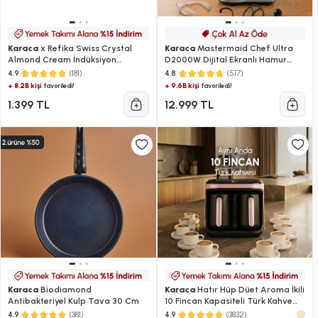
Karaca
x Refika Swiss Crystal
Karaca
Mastermaid Chef Ultra
Almond Cream İndüksiyon
D2000W Dijital Ekranlı Hamur
Tabanlı 20 cm Sahan
Yoğurma Makinesi Galaxy Grey
(181)
(517)
4.9
4.8
7L
+ 8.2B kişi
+ 9.6B kişi
favoriledi!
favoriledi!
1.399 TL
12.999 TL
Karaca
Biodiamond
Karaca
Hatır Hüp Düet Aroma İkili
Antibakteriyel Kulp Tava 30 Cm
10 Fincan Kapasiteli Türk Kahve
Makinesi Rosegold
(381)
(3832)
4.9
4.9