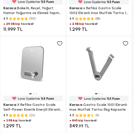
Karaca
BakeXL Reçel, Yoğurt,
Karaca
x Refika Gastro Scale
Hamur Yoğurma ve Ekmek Yapma
1002 Ekranlı Inox Mutfak Tartısı 15
Makinesi Çift Bıçaklı Inox Siyah,
kg Kapasite
(941)
(88)
4.9
4.9
1500 g, 45 Farklı Tarifli Kitapçıklı
+ 29.0B kişi
+ 2.4B kişi
favoriledi!
favoriledi!
11.999 TL
1.299 TL
Karaca
X Refika Gastro Scale
Karaca
Gastro Scale 1001 Ekranlı
Self-Power Kinetik Enerjili Ekranlı
Inox Mutfak Tartısı 5kg Kapasite
Inox Mutfak Tartısı 5 kg Kapasite
(26)
(8)
4.9
4.5
+ 3.9B kişi
+ 845 kişi
favoriledi!
favoriledi!
1.299 TL
549
,99 TL