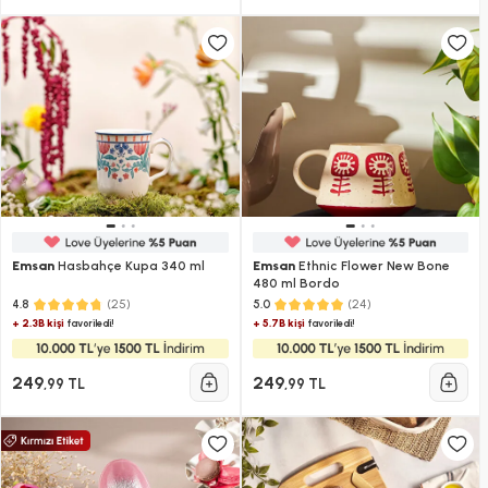
Emsan
Hasbahçe Kupa 340 ml
Emsan
Ethnic Flower New Bone
480 ml Bordo
(25)
(24)
4.8
5.0
+ 2.3B kişi
+ 5.7B kişi
favoriledi!
favoriledi!
249
249
,99 TL
,99 TL