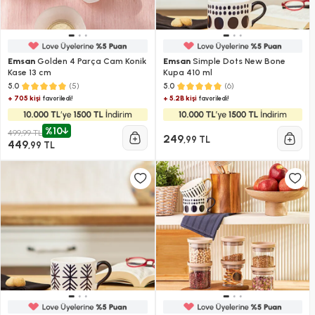
Emsan
Golden 4 Parça Cam Konik
Emsan
Simple Dots New Bone
Kase 13 cm
Kupa 410 ml
(5)
(6)
5.0
5.0
+ 705 kişi
+ 5.2B kişi
favoriledi!
favoriledi!
%10
499,99 TL
249
,99 TL
449
,99 TL