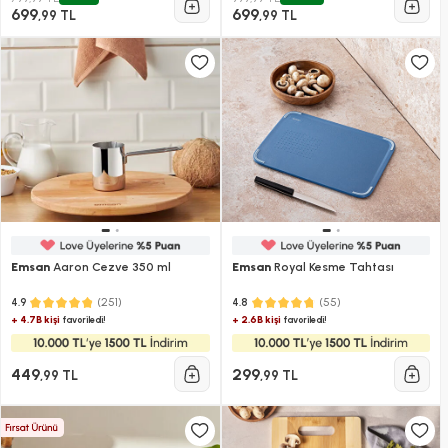
699
699
,99 TL
,99 TL
Emsan
Aaron Cezve 350 ml
Emsan
Royal Kesme Tahtası
(251)
(55)
4.9
4.8
+ 4.7B kişi
+ 2.6B kişi
favoriledi!
favoriledi!
449
299
,99 TL
,99 TL