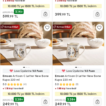
+ 2.6B kişi
+ 2.5B kişi
favoriledi!
favoriledi!
%14
699,99 TL
399
,99 TL
599
,99 TL
Emsan
Artisan C Letter New Bone
Emsan
Artisan D Letter New Bone
Kupa 220 ml
Kupa 220 ml
(4)
(8)
5.0
5.0
+ 1.1B kişi
+ 1.8B kişi
favoriledi!
favoriledi!
%38
%38
399,99 TL
399,99 TL
249
249
,99 TL
,99 TL