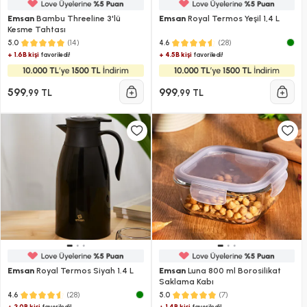
Emsan
Bambu Threeline 3'lü
Emsan
Royal Termos Yeşil 1,4 L
Kesme Tahtası
(14)
(28)
5.0
4.6
+ 1.6B kişi
+ 4.5B kişi
favoriledi!
favoriledi!
599
999
,99 TL
,99 TL
Emsan
Royal Termos Siyah 1.4 L
Emsan
Luna 800 ml Borosilikat
Saklama Kabı
(28)
(7)
4.6
5.0
+ 3.0B kişi
+ 1.4B kişi
favoriledi!
favoriledi!