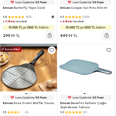
Emsan
Butterfly Tepsi Gold
Emsan
Cooper Süt Potu 500 ml
(305)
(259)
4.8
4.9
+ 11.1B kişi
+ 6.1B kişi
favoriledi!
favoriledi!
299
449
,99 TL
,99 TL
Emsan
Rosa Granit Waffle Tavası
Emsan
Benefito Katlanır Çağla
Yeşili Kesme Tahtası
(4)
(21)
3.5
5.0