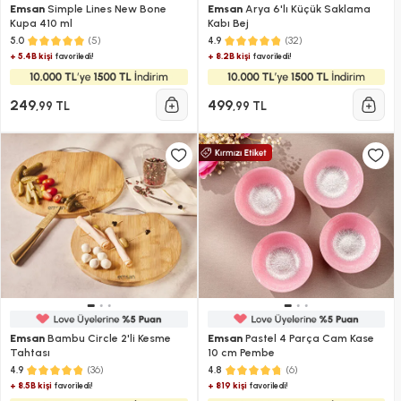
Emsan
Simple Lines New Bone
Emsan
Arya 6'lı Küçük Saklama
Kupa 410 ml
Kabı Bej
(5)
(32)
5.0
4.9
+ 5.4B kişi
+ 8.2B kişi
favoriledi!
favoriledi!
249
499
,99 TL
,99 TL
Emsan
Bambu Circle 2'li Kesme
Emsan
Pastel 4 Parça Cam Kase
Tahtası
10 cm Pembe
(36)
(6)
4.9
4.8
+ 8.5B kişi
+ 819 kişi
favoriledi!
favoriledi!