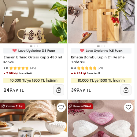
Emsan
Ethnic Grass Kupa 480 ml
Emsan
Bambu Lupin 2'li Kesme
Kahve​​​​​​​
Tahtası
(35)
(21)
4.8
5.0
+ 7.0B kişi
+ 4.2B kişi
favoriledi!
favoriledi!
249
399
,99 TL
,99 TL