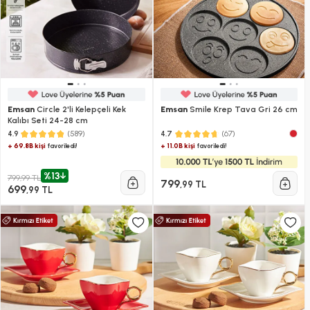
Emsan
Circle 2'li Kelepçeli Kek
Emsan
Smile Krep Tava Gri 26 cm
Kalıbı Seti 24-28 cm
(589)
(67)
4.9
4.7
+ 69.8B kişi
+ 11.0B kişi
favoriledi!
favoriledi!
%13
799,99 TL
799
,99 TL
699
,99 TL