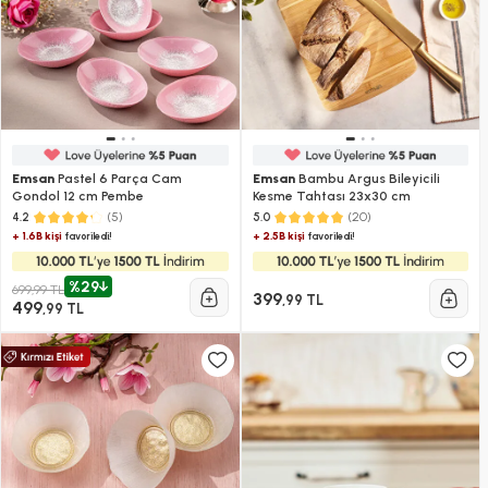
Emsan
Pastel 6 Parça Cam
Emsan
Bambu Argus Bileyicili
Gondol 12 cm Pembe
Kesme Tahtası 23x30 cm
(5)
(20)
4.2
5.0
+ 1.6B kişi
+ 2.5B kişi
favoriledi!
favoriledi!
%29
699,99 TL
399
,99 TL
499
,99 TL