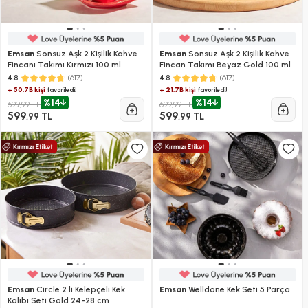
Emsan
Sonsuz Aşk 2 Kişilik Kahve
Emsan
Sonsuz Aşk 2 Kişilik Kahve
Fincanı Takımı Kırmızı 100 ml
Fincan Takımı Beyaz Gold 100 ml
(617)
(617)
4.8
4.8
+ 50.7B kişi
+ 21.7B kişi
favoriledi!
favoriledi!
%14
%14
699,99 TL
699,99 TL
599
599
,99 TL
,99 TL
Emsan
Circle 2 li Kelepçeli Kek
Emsan
Welldone Kek Seti 5 Parça
Kalıbı Seti Gold 24-28 cm