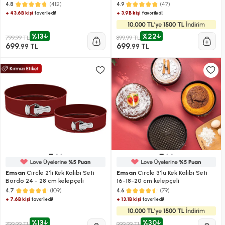
(412)
(47)
4.8
4.9
+ 43.6B kişi
+ 3.9B kişi
favoriledi!
favoriledi!
%13
%22
799,99 TL
899,99 TL
699
699
,99 TL
,99 TL
Emsan
Circle 2'li Kek Kalıbı Seti
Emsan
Circle 3'lü Kek Kalıbı Seti
Bordo 24 - 28 cm kelepçeli
16-18-20 cm kelepçeli
(109)
(79)
4.7
4.6
+ 7.6B kişi
+ 13.1B kişi
favoriledi!
favoriledi!
%13
%30
799,99 TL
999,99 TL