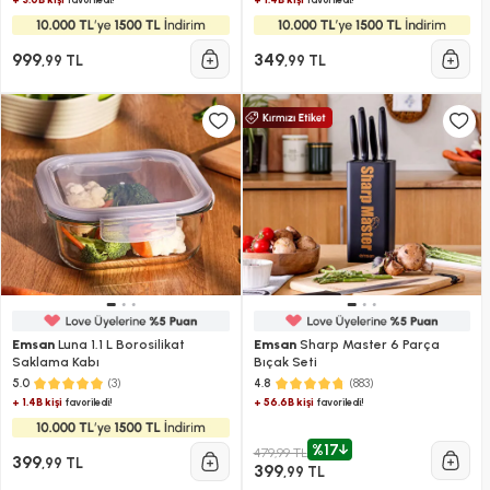
999
349
,99 TL
,99 TL
Emsan
Luna 1.1 L Borosilikat
Emsan
Sharp Master 6 Parça
Saklama Kabı
Bıçak Seti
(3)
(883)
5.0
4.8
+ 1.4B kişi
+ 56.6B kişi
favoriledi!
favoriledi!
%17
479,99 TL
399
,99 TL
399
,99 TL