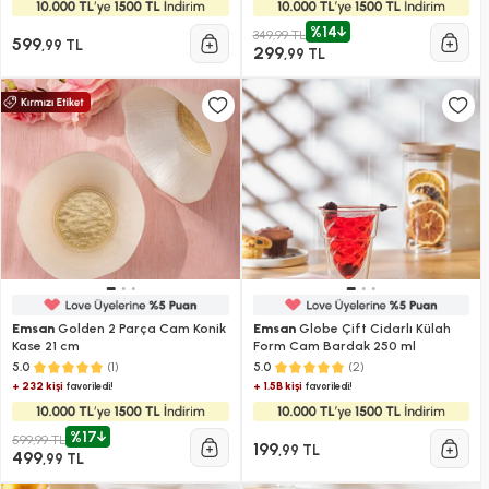
%14
349,99 TL
599
,99 TL
299
,99 TL
Emsan
Golden 2 Parça Cam Konik
Emsan
Globe Çift Cidarlı Külah
Kase 21 cm
Form Cam Bardak 250 ml
(1)
(2)
5.0
5.0
+ 232 kişi
+ 1.5B kişi
favoriledi!
favoriledi!
%17
599,99 TL
199
,99 TL
499
,99 TL