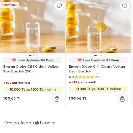
Emsan
Globe Çift Cidarlı Volkan
Emsan
Globe Çift Cidarlı Volkan
Kısa Bardak 250 ml
Uzun Bardak
(2)
5.0
+ 1.4B kişi
favoriledi!
+ 830 kişi
favoriledi!
199
199
,99 TL
,99 TL
Emsan Avantajlı Ürünler