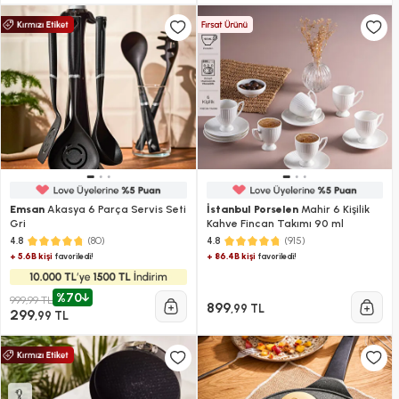
Emsan
Akasya 6 Parça Servis Seti
İstanbul Porselen
Mahir 6 Kişilik
Gri
Kahve Fincan Takımı 90 ml
(80)
(915)
4.8
4.8
+ 5.6B kişi
+ 86.4B kişi
favoriledi!
favoriledi!
%70
999,99 TL
899
,99 TL
299
,99 TL