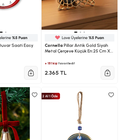
uvar Saati Easy
Cornella
Pillar Antik Gold Siyah
Metal Çerçeve Küçük En:25 Cm X
Boy:31 Cm
+ 151 kişi
favoriledi!
2.365 TL