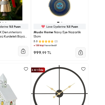
X Den.ınteriors
Mudo Home
Navy Eye Nazarlik
sü Kurdeleli Büyük
13cm
5.0
(2)
+ 130 kişi
favoriledi!
999
,99 TL