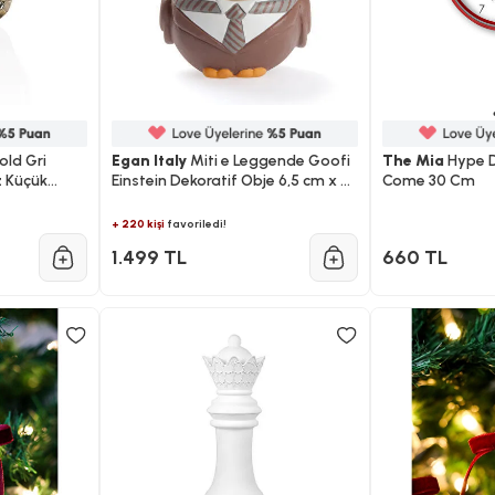
old Gri
Egan Italy
Miti e Leggende Goofi
The Mia
Hype D
 Küçük
Einstein Dekoratif Obje 6,5 cm x 9
Come 30 Cm
m X Tümü:19
cm
+ 220 kişi
favoriledi!
1.499 TL
660 TL