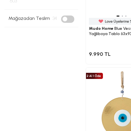
603
Mağazadan Teslim
34
Mudo Home
Blue Vess
Yağliboya Tablo 63x9
9.990 TL