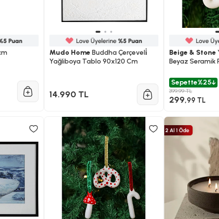
 cm
Mudo Home
Buddha Çerçeveli̇
Beige & Stone
Yağliboya Tablo 90x120 Cm
Beyaz Seramik 
Ağacı Süsü
Sepette
%25
399,99 TL
14.990 TL
299
,99 TL