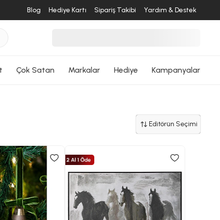
Blog
Hediye Kartı
Sipariş Takibi
Yardım & Destek
t
Çok Satan
Markalar
Hediye
Kampanyalar
Editörün Seçimi