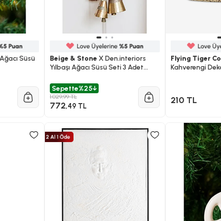
 Ağacı Süsü
Beige & Stone
X Den.interiors
Flying Tiger 
Yılbaşı Ağacı Süsü Seti 3 Adet
Kahverengi Dek
Gold Renk Çan Kadife Kurdele
Bağlı Çam Ağaç Süsü
Sepette
%25
1.029,99 TL
210 TL
772
,49 TL