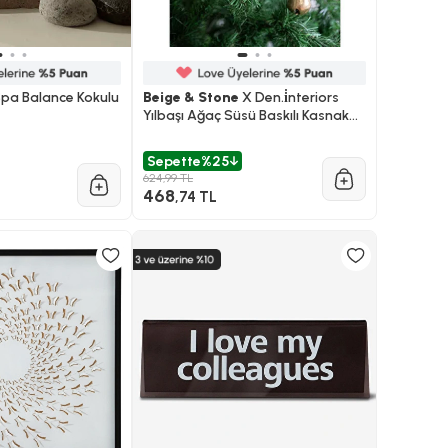
pa Balance Kokulu
Beige & Stone
X Den.i̇nteriors
Yılbaşı Ağaç Süsü Baskılı Kasnak
Pano Çiçek
Sepette
%25
624,99 TL
468
,74 TL