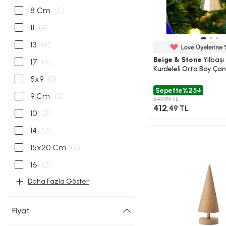
8 Cm
(5)
11
(4)
13
(4)
Beige & Stone
Yılbaşı
17
(4)
Kurdeleli Orta Boy Çan
5x9
(3)
Sepette
%25
9 Cm
(3)
549,99 TL
412
,49 TL
10
(2)
14
(2)
15x20 Cm
(2)
16
(2)
Daha Fazla Göster
Fiyat