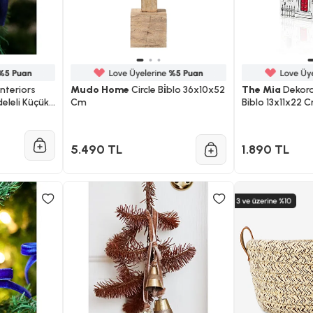
nteriors
Mudo Home
Circle Bi̇blo 36x10x52
The Mia
Dekorat
deleli Küçük
Cm
Biblo 13x11x22 
5.490 TL
1.890 TL