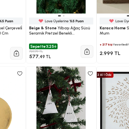
el Çerçeveli̇
Beige & Stone
Yılbaşı Ağaç Süsü
Karaca Home
S
3 Cm
Seramik Pretzel Benekli
Mum
Simit,beyaz Baston Ve Mantar 3'lü
Set Çam Ağacı Süsü
+ 217 kişi
favoriledi!
Sepette
%25
769,99 TL
2.999 TL
577
,49 TL