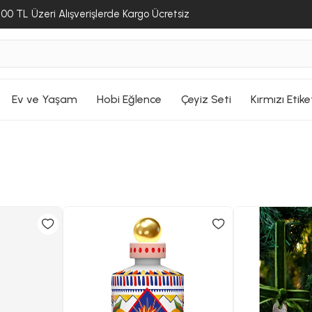
00 TL Üzeri Alışverişlerde Kargo Ücretsiz
Ev ve Yaşam
Hobi Eğlence
Çeyiz Seti
Kırmızı Etike