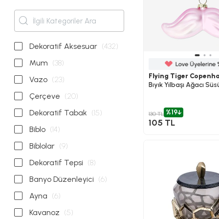
Dekoratif Aksesuar
(432)
Mum
(38)
Flying Tiger Copenh
Vazo
(23)
Bıyık Yılbaşı Ağacı Süs
Çerçeve
(20)
Dekoratif Tabak
(15)
%19
130 TL
105 TL
Biblo
(14)
Biblolar
(9)
Dekoratif Tepsi
(8)
Banyo Düzenleyici
(6)
Ayna
(6)
Kavanoz
(5)