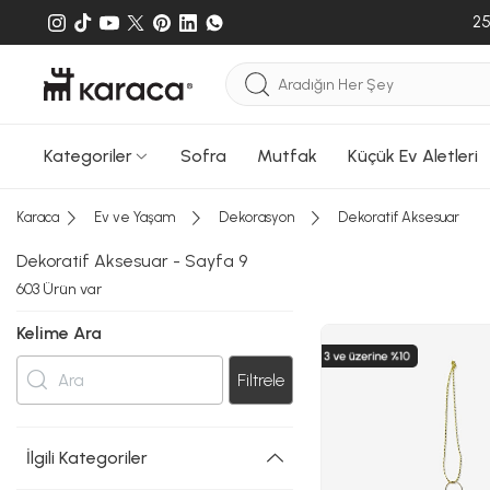
25
Kategoriler
Sofra
Mutfak
Küçük Ev Aletleri
Karaca
Ev ve Yaşam
Dekorasyon
Dekoratif Aksesuar
Dekoratif Aksesuar - Sayfa 9
603
Ürün var
Kelime Ara
Filtrele
İlgili Kategoriler