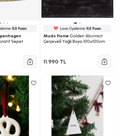
Copenhagen
Mudo Home
Golden Abstract
oratif Sepet
Çerçeveli̇ Yağli Boya 100x100cm
11.990 TL