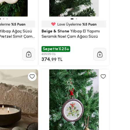
Yılbaşı Ağaç Süsü
Beige & Stone
Yılbaşı El Yapımı
Pretzel Simit Çam
Seramik Noel Çam Ağacı Süsü
Sepette
%25
499,99 TL
374
,99 TL