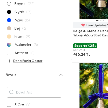
Beyaz
(22)
Siyah
(17)
Mavi
(16)
Bej
(12)
Beige & Stone
X Den.ı
Yılbaşı Ağacı Süsü Kur
Krem
(9)
Çan
Multicolor
(8)
Sepette
%25
554,99 TL
Antrasit
(8)
416
,24 TL
Daha Fazla Göster
Boyut
5 Cm
(10)