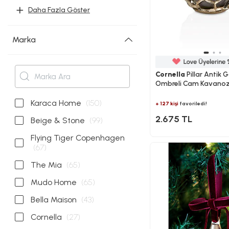
Daha Fazla Göster
Marka
Cornella
Pillar Antik G
Ombreli Cam Kavanoz
Ağız:11 Cm X Boy:15 C
Cm
Karaca Home
(150)
+ 127 kişi
favoriledi!
2.675 TL
Beige & Stone
(99)
Flying Tiger Copenhagen
(67)
The Mia
(65)
Mudo Home
(65)
Bella Maison
(43)
Cornella
(27)