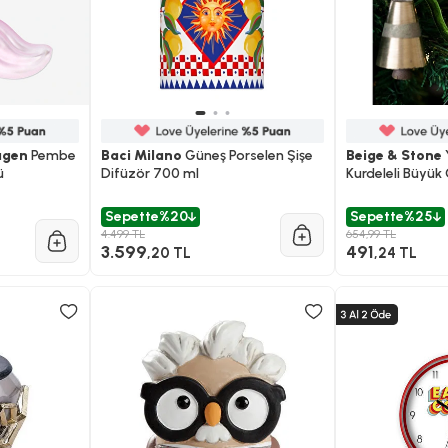
agen
Pembe
Baci Milano
Güneş Porselen Şişe
Beige & Stone
ü
Difüzör 700 ml
Kurdeleli Büyük
Sepette
%20
Sepette
%25
4.499 TL
654,99 TL
3.599
491
,20 TL
,24 TL