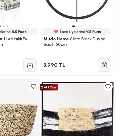
if Led Işıklı Ev
Mudo Home
Clara Black Duvar
Cm
Saati̇ 60cm
3.990 TL