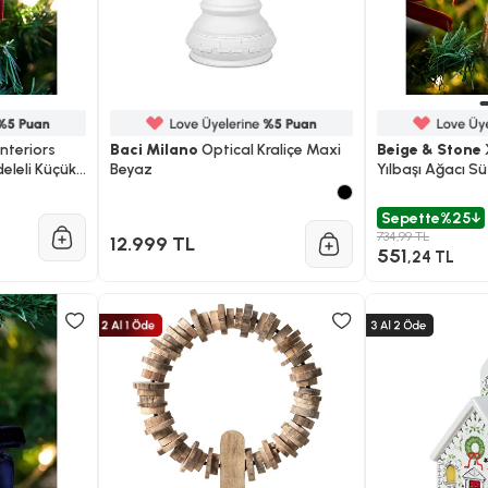
nteriors
Baci Milano
Optical Kraliçe Maxi
Beige & Stone
deleli Küçük
Beyaz
Yılbaşı Ağacı Sü
Çan
Sepette
%25
734,99 TL
12.999 TL
551
,24 TL