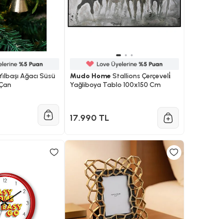
Yılbaşı Ağacı Süsü
Mudo Home
Stallions Çerçeveli̇
 Çan
Yağliboya Tablo 100x150 Cm
17.990 TL