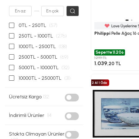
---
0TL - 250TL
(57)
Philippi
Pelle Ağaç 16
250TL - 1000TL
(276)
1000TL - 2500TL
(138)
Sepette
%20
2500TL - 5000TL
(69)
1.299 TL
1.039
,20 TL
5000TL - 10000TL
(32)
10000TL - 25000TL
(31)
Ücretsiz Kargo
132
İndirimli Ürünler
114
Stokta Olmayan Ürünler