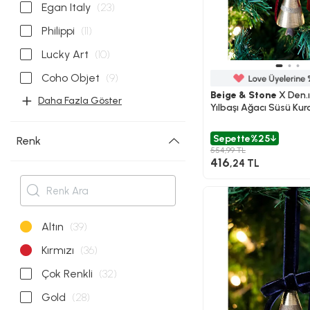
Egan Italy
(23)
Philippi
(11)
Lucky Art
(10)
Coho Objet
(9)
Beige & Stone
X Den.ı
Daha Fazla Göster
Yılbaşı Ağacı Süsü Kur
Çan
Sepette
%25
Renk
554,99 TL
416
,24 TL
Altın
(39)
Kırmızı
(36)
Çok Renkli
(32)
Gold
(28)