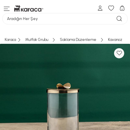
Aradığın Her Şey
Karaca
Mutfak Grubu
Saklama Düzenleme
Kavanoz