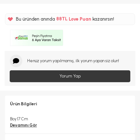
%5
88TL
Bu üründen anında
Love Puan
kazanırsın!
%5
Henüz yorum yapılmamış, ilk yorum yapan siz olun!
Yorum Yap
Ürün Bilgileri
Boy:17 Cm
Devamını Gör