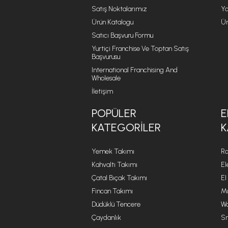
Satış Noktalarımız
Ya
Ürün Katalogu
Ür
Satıcı Başvuru Formu
Yurtiçi Franchise Ve Toptan Satış
Başvurusu
International Franchising And
Wholesale
İletişim
POPÜLER
E
KATEGORILER
K
Yemek Takımı
Ro
Kahvaltı Takımı
El
Çatal Bıçak Takımı
El
Fincan Takımı
Mu
Düdüklü Tencere
Wa
Çaydanlık
Sm