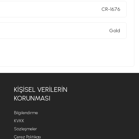
CR-1676
Gold
KIŞISEL VERILERIN
KORUNMASI
Bilgilendirme
KVKK
Sözleşmeler
Çerez Politikası