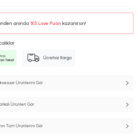
ünden anında
%5
Love Puan
kazanırsın!
250TL
%5
calıklar
ksesuar Ürünlerini Gör
rkalı Ürünleri Gör
n Tüm Ürünlerini Gör