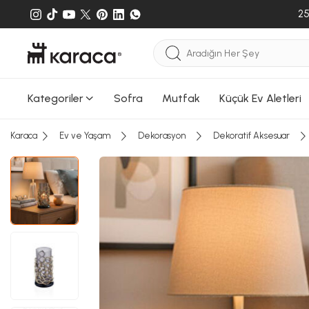
25
Kategoriler
Sofra
Mutfak
Küçük Ev Aletleri
Karaca
Ev ve Yaşam
Dekorasyon
Dekoratif Aksesuar