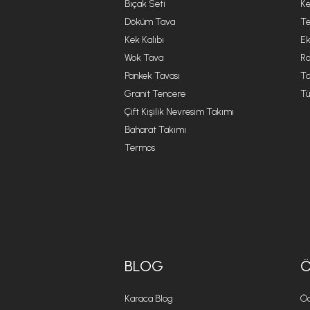
Bıçak Seti
Ke
Döküm Tava
Te
Kek Kalıbı
Ek
Wok Tava
R
Pankek Tavası
Ta
Granit Tencere
Tü
Çift Kişilik Nevresim Takımı
Baharat Takımı
Termos
BLOG
Karaca Blog
Öd