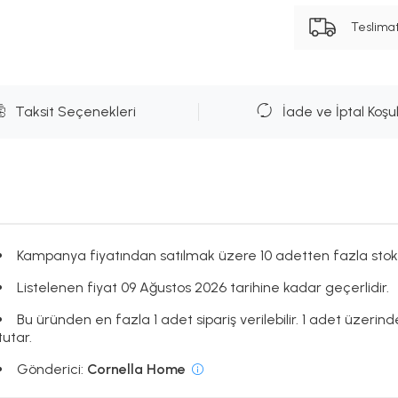
Teslima
Taksit Seçenekleri
İade ve İptal Koşul
Kampanya fiyatından satılmak üzere 10 adetten fazla stok
Listelenen fiyat 09 Ağustos 2026 tarihine kadar geçerlidir.
Bu üründen en fazla 1 adet sipariş verilebilir. 1 adet üzerind
tutar.
Gönderici:
Cornella Home