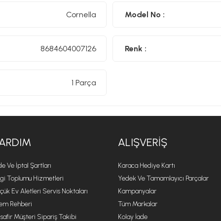
Cornella
Model No :
8684604007126
Renk :
1 Parça
ARDIM
ALIŞVERIŞ
de Ve İptal Şartları
Karaca Hediye Kartı
lgi Toplumu Hizmetleri
Yedek Ve Tamamlayıcı Parçalar
çük Ev Aletleri Servis Noktaları
Kampanyalar
lem Rehberi
Tüm Markalar
safir Müşteri Sipariş Takibi
Kolay İade