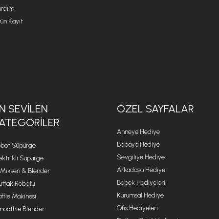
rdım
ün Kayıt
N SEVILEN
ÖZEL SAYFALAR
ATEGORILER
Anneye Hediye
Babaya Hediye
bot Süpürge
Sevgiliye Hediye
ektrikli Süpürge
Arkadaşa Hediye
 Mikseri & Blender
Bebek Hediyeleri
tfak Robotu
Kurumsal Hediye
ffle Makinesi
Ofis Hediyeleri
oothie Blender