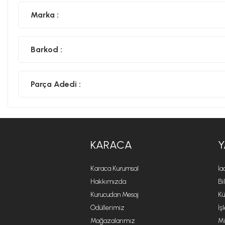
Marka :
Barkod :
Parça Adedi :
KARACA
Y
Karaca Kurumsal
İa
Hakkımızda
Bi
Kurucudan Mesaj
Kü
Ödüllerimiz
İş
Mağazalarımız
Mi