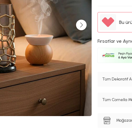
Bu ür
Fırsatlar ve Ayrı
Tüm Dekoratif A
Tüm Cornella Ma
Mağazanı