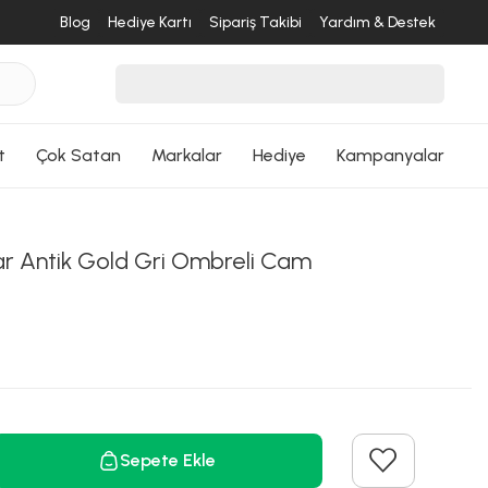
Blog
Hediye Kartı
Sipariş Takibi
Yardım & Destek
t
Çok Satan
Markalar
Hediye
Kampanyalar
lar Antik Gold Gri Ombreli Cam
Sepete Ekle