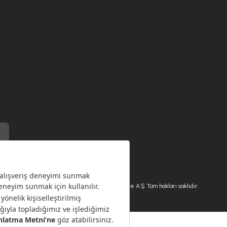
) ile üretilmiştir.
Karaca.com © 2026 - Karaca Züccaciye A.Ş. Tüm hakları saklıdır.