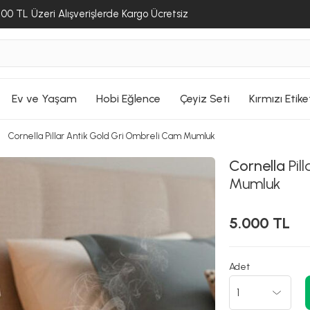
00 TL Üzeri Alışverişlerde Kargo Ücretsiz
Ev ve Yaşam
Hobi Eğlence
Çeyiz Seti
Kırmızı Etike
Cornella Pillar Antik Gold Gri Ombreli Cam Mumluk
Cornella
Pil
Mumluk
5.000 TL
Adet