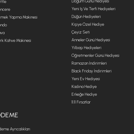
Doğum Günü Hediyesi
ttle
Yeni Iş Ve Terfi Hediyeleri
ncere
Düğün Hediyeleri
mek Yapma Makinesi
Kişiye Özel Hediye
ondo
Çeyiz Seti
va
Anneler Günü Hediyesi
rk Kahve Makinesi
Yılbaşı Hediyeleri
Öğretmenler Günü Hediyesi
Ramazan İndirimleri
Black Friday İndirimleri
Yeni Ev Hediyesi
Kadına Hediye
Erkeğe Hediye
11.11 Fırsatlar
ÖDEME
eme Ayrıcalıkları